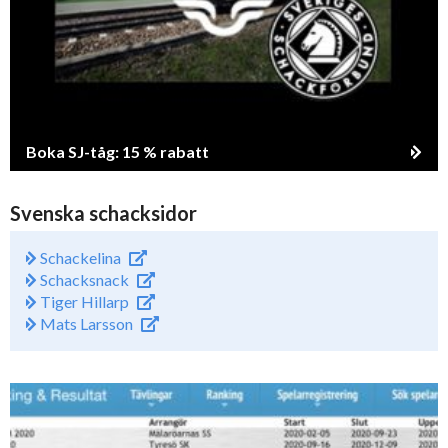
Boka SJ-tåg: 15 % rabatt
Svenska schacksidor
Schackelina
Schacksnack
Tiger Hillarp
Mats Larsson