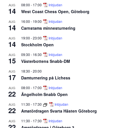
08:00
-
17:00
Inbjudan
AUG
14
West Coast Chess Open, Göteborg
16:00
-
19:00
Inbjudan
AUG
14
Carnstams minnesturnering
19:00
-
23:00
Inbjudan
AUG
14
Stockholm Open
09:30
-
16:30
Inbjudan
AUG
15
Västerbottens Snabb-DM
18:30
-
20:00
AUG
17
Damturnering på Lichess
08:00
-
17:00
Inbjudan
AUG
22
Ängelholm Snabb Open
11:30
-
17:30
Inbjudan
AUG
22
Amatördragen Svarta Hästen Göteborg
11:30
-
17:30
Inbjudan
AUG
22
Amatördragen i Göteborg 3