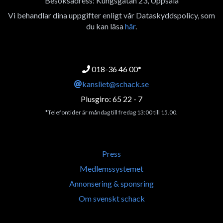
Besöksadress: Kungsgatan 23, Uppsala
Vi behandlar dina uppgifter enligt vår Dataskyddspolicy, som
du kan läsa
här
.
018-36 46 00*
kansliet@schack.se
Plusgiro: 65 22 - 7
*Telefontider är måndag till fredag 13:00 till 15.00.
Press
Medlemssystemet
Annonsering & sponsring
Om svenskt schack