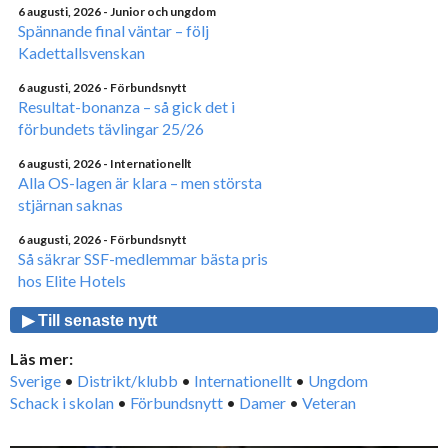
6 augusti, 2026
- Junior och ungdom
Spännande final väntar – följ
Kadettallsvenskan
6 augusti, 2026
- Förbundsnytt
Resultat-bonanza – så gick det i
förbundets tävlingar 25/26
6 augusti, 2026
- Internationellt
Alla OS-lagen är klara – men största
stjärnan saknas
6 augusti, 2026
- Förbundsnytt
Så säkrar SSF-medlemmar bästa pris
hos Elite Hotels
▶ Till senaste nytt
Läs mer:
Sverige
•
Distrikt/klubb
•
Internationellt
•
Ungdom
Schack i skolan
•
Förbundsnytt
•
Damer
•
Veteran