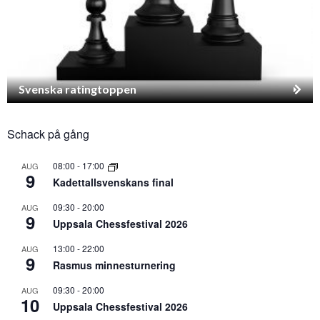
Svenska ratingtoppen
Schack på gång
08:00
-
17:00
AUG
9
Kadettallsvenskans final
09:30
-
20:00
AUG
9
Uppsala Chessfestival 2026
13:00
-
22:00
AUG
9
Rasmus minnesturnering
09:30
-
20:00
AUG
10
Uppsala Chessfestival 2026