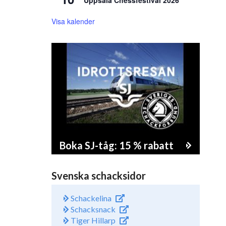
Uppsala Chessfestival 2026
Visa kalender
Boka SJ-tåg: 15 % rabatt
Svenska schacksidor
Schackelina
Schacksnack
Tiger Hillarp