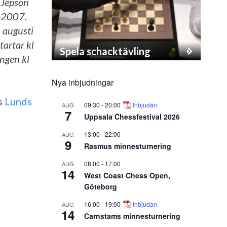
n Jepson
0-2007.
5 augusti
tartar kl
Spela schacktävling
ingen kl
Nya inbjudningar
os
Lunds
09:30
-
20:00
Inbjudan
AUG
7
Uppsala Chessfestival 2026
13:00
-
22:00
AUG
9
Rasmus minnesturnering
08:00
-
17:00
AUG
14
West Coast Chess Open,
Göteborg
16:00
-
19:00
Inbjudan
AUG
14
Carnstams minnesturnering