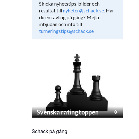
Skicka nyhetstips, bilder och
resultat till
nyheter@schack.se.
Har
du en tävling på gång? Mejla
inbjudan och info till
turneringstips@schack.se
Svenska ratingtoppen
Schack på gång