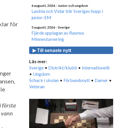
6 augusti, 2026
- Junior och ungdom
Lavinia och Vidar blir Sveriges hopp i
junior-EM
klar för
5 augusti, 2026
- Sverige
Fjärde upplagan av Rasmus
Minnesturnering
▶ Till senaste nytt
Läs mer:
Sverige
•
Distrikt/klubb
•
Internationellt
ånger
•
Ungdom
Schack i skolan
•
Förbundsnytt
•
Damer
•
ansen,
Veteran
le
 första
) vann