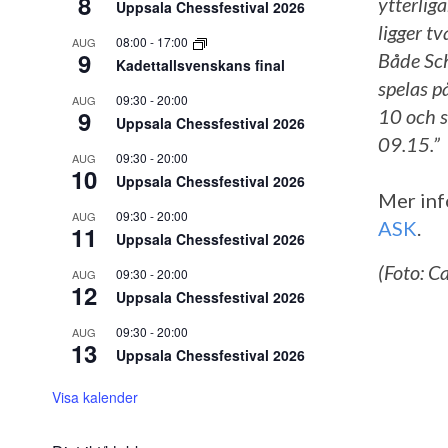
8
ytterlig
Uppsala Chessfestival 2026
ligger t
08:00
-
17:00
AUG
9
Både Sch
Kadettallsvenskans final
spelas p
09:30
-
20:00
AUG
9
10 och s
Uppsala Chessfestival 2026
09.15.”
09:30
-
20:00
AUG
10
Uppsala Chessfestival 2026
Mer inf
09:30
-
20:00
AUG
ASK
.
11
Uppsala Chessfestival 2026
(Foto: C
09:30
-
20:00
AUG
12
Uppsala Chessfestival 2026
09:30
-
20:00
AUG
13
Uppsala Chessfestival 2026
Visa kalender