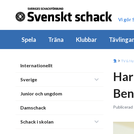
Vi gör
Spela
Träna
Klubbar
Tävlinga
TV & Ny
Internationellt
Har
Sverige
Ben
Junior och ungdom
Publicerad 
Damschack
Schack i skolan