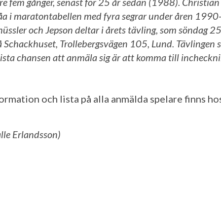
are fem gånger, senast för 25 år sedan (1988). Christia
våa i maratontabellen med fyra segrar under åren 199
üssler och Jepson deltar i årets tävling, som söndag 2
å Schackhuset, Trollebergsvägen 105, Lund. Tävlingen s
ista chansen att anmäla sig är att komma till incheckn
ormation och lista på alla anmälda spelare finns h
alle Erlandsson)