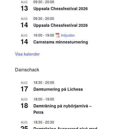
09:30
-
20:00
AUG
13
Uppsala Chessfestival 2026
09:30
-
20:00
AUG
14
Uppsala Chessfestival 2026
16:00
-
19:00
Inbjudan
AUG
14
Carnstams minnesturnering
Visa kalender
Damschack
18:30
-
20:00
AUG
17
Damturnering på Lichess
18:00
-
19:00
AUG
18
Damträning på nybörjarnivå –
Petra
18:30
-
20:30
AUG
25
Damträning Avancerad nivå med