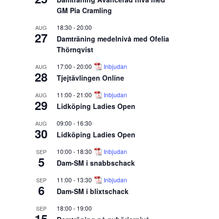
GM Pia Cramling
18:30
-
20:00
AUG
27
Damträning medelnivå med Ofelia
Thörnqvist
17:00
-
20:00
Inbjudan
AUG
28
Tjejtävlingen Online
11:00
-
21:00
Inbjudan
AUG
29
Lidköping Ladies Open
09:00
-
16:30
AUG
30
Lidköping Ladies Open
10:00
-
18:30
Inbjudan
SEP
5
Dam-SM i snabbschack
11:00
-
13:30
Inbjudan
SEP
6
Dam-SM i blixtschack
18:00
-
19:00
SEP
15