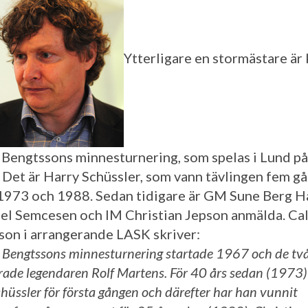
Ytterligare en stormästare är 
 Bengtssons minnesturnering, som spelas i Lund på
 Det är Harry Schüssler, som vann tävlingen fem g
1973 och 1988. Sedan tidigare är GM Sune Berg H
el Semcesen och IM Christian Jepson anmälda. Cal
son i arrangerande LASK skriver:
 Bengtssons minnesturnering startade 1967 och de två
rade legendaren Rolf Martens. För 40 års sedan (1973
hüssler för första gången och därefter har han vunnit