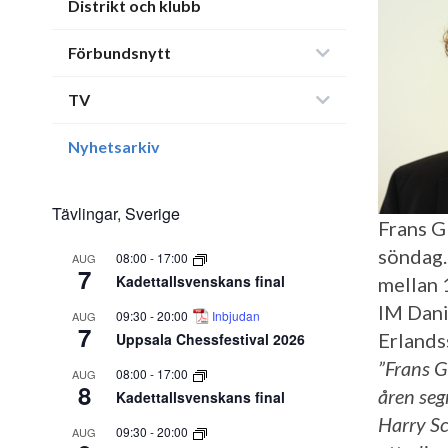
Distrikt och klubb
Förbundsnytt
TV
Nyhetsarkiv
Tävlingar, Sverige
Frans G
söndag.
08:00
-
17:00
AUG
7
Kadettallsvenskans final
mellan 
IM Dani
09:30
-
20:00
Inbjudan
AUG
7
Erlands
Uppsala Chessfestival 2026
”Frans G
08:00
-
17:00
AUG
8
åren seg
Kadettallsvenskans final
Harry Sc
09:30
-
20:00
AUG