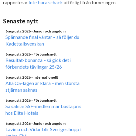
rapporterar
Inte bara schack
utförligt från turneringen.
Senaste nytt
6 augusti, 2026
- Junior och ungdom
Spännande final väntar – så följer du
Kadettallsvenskan
6 augusti, 2026
- Förbundsnytt
Resultat-bonanza – så gick det i
förbundets tävlingar 25/26
6 augusti, 2026
- Internationellt
Alla OS-lagen är klara – men största
stjärnan saknas
6 augusti, 2026
- Förbundsnytt
Så säkrar SSF-medlemmar bästa pris
hos Elite Hotels
6 augusti, 2026
- Junior och ungdom
Lavinia och Vidar blir Sveriges hopp i
junior-EM