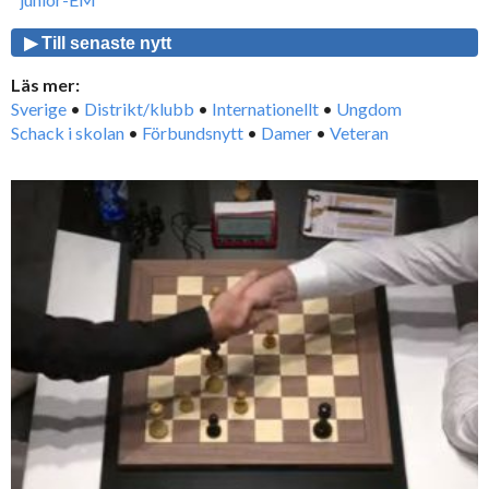
▶ Till senaste nytt
Läs mer:
Sverige
•
Distrikt/klubb
•
Internationellt
•
Ungdom
Schack i skolan
•
Förbundsnytt
•
Damer
•
Veteran