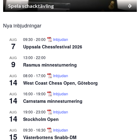
Spela schacktävling
Nya inbjudningar
09:30
-
20:00
Inbjudan
AUG
7
Uppsala Chessfestival 2026
13:00
-
22:00
AUG
9
Rasmus minnesturnering
08:00
-
17:00
Inbjudan
AUG
14
West Coast Chess Open, Göteborg
16:00
-
19:00
Inbjudan
AUG
14
Carnstams minnesturnering
19:00
-
23:00
Inbjudan
AUG
14
Stockholm Open
09:30
-
16:30
Inbjudan
AUG
15
Västerbottens Snabb-DM