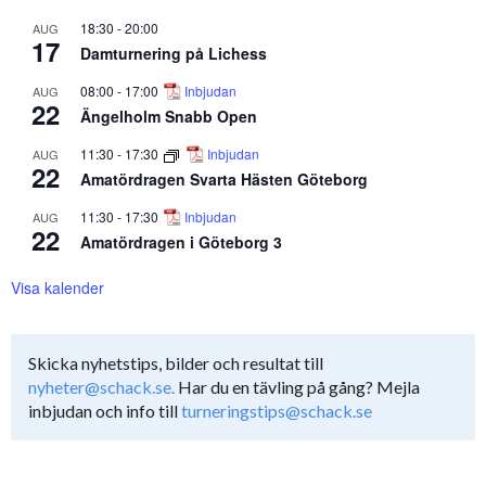
18:30
-
20:00
AUG
17
Damturnering på Lichess
08:00
-
17:00
Inbjudan
AUG
22
Ängelholm Snabb Open
11:30
-
17:30
Inbjudan
AUG
22
Amatördragen Svarta Hästen Göteborg
11:30
-
17:30
Inbjudan
AUG
22
Amatördragen i Göteborg 3
Visa kalender
Skicka nyhetstips, bilder och resultat till
nyheter@schack.se.
Har du en tävling på gång? Mejla
inbjudan och info till
turneringstips@schack.se