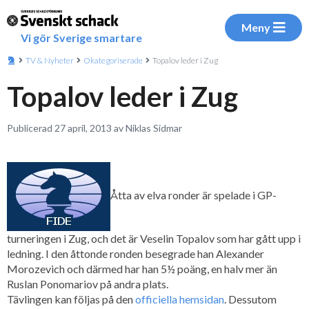
Meny
Vi gör Sverige smartare
TV & Nyheter
Okategoriserade
Topalov leder i Zug
Topalov leder i Zug
Publicerad 27 april, 2013 av Niklas Sidmar
Åtta av elva ronder är spelade i GP-
turneringen i Zug, och det är Veselin Topalov som har gått upp i
ledning. I den åttonde ronden besegrade han Alexander
Morozevich och därmed har han 5½ poäng, en halv mer än
Ruslan Ponomariov på andra plats.
Tävlingen kan följas på den
officiella hemsidan
. Dessutom