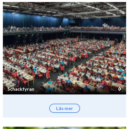
Schackfyran
Läs mer