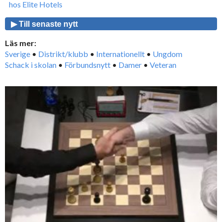
hos Elite Hotels
▶ Till senaste nytt
Läs mer:
Sverige
•
Distrikt/klubb
•
Internationellt
•
Ungdom
Schack i skolan
•
Förbundsnytt
•
Damer
•
Veteran