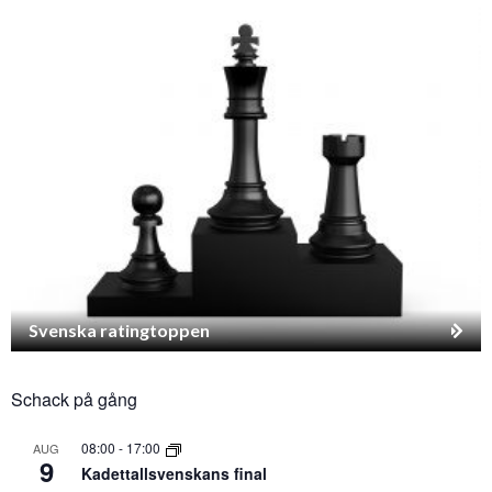
Svenska ratingtoppen
Schack på gång
08:00
-
17:00
AUG
9
Kadettallsvenskans final