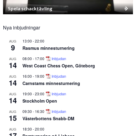
Spela schacktävling
Nya inbjudningar
13:00
-
22:00
AUG
9
Rasmus minnesturnering
08:00
-
17:00
Inbjudan
AUG
14
West Coast Chess Open, Göteborg
16:00
-
19:00
Inbjudan
AUG
14
Carnstams minnesturnering
19:00
-
23:00
Inbjudan
AUG
14
Stockholm Open
09:30
-
16:30
Inbjudan
AUG
15
Västerbottens Snabb-DM
18:30
-
20:00
AUG
17