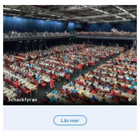
Schackfyran
Läs mer