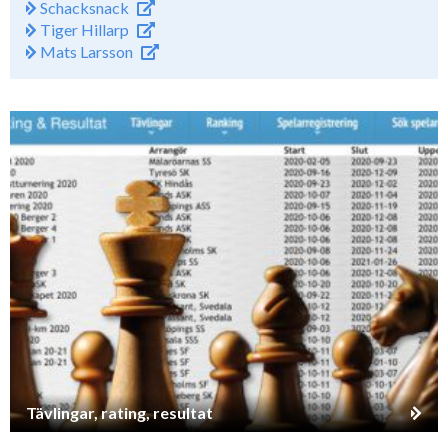
Schacksnack
Tiger Hillarp
Mats Larsson
Tävlingar, rating, resultat