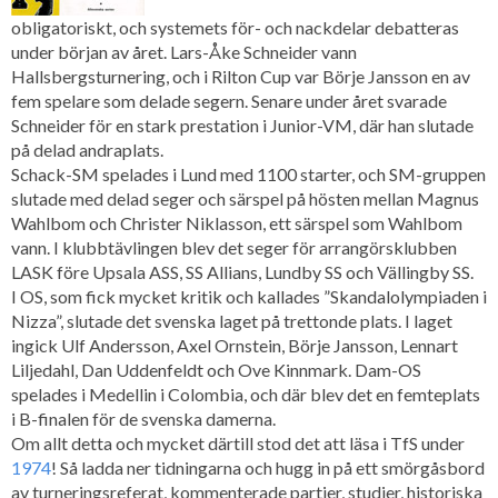
obligatoriskt, och systemets för- och nackdelar debatteras
under början av året. Lars-Åke Schneider vann
Hallsbergsturnering, och i Rilton Cup var Börje Jansson en av
fem spelare som delade segern. Senare under året svarade
Schneider för en stark prestation i Junior-VM, där han slutade
på delad andraplats.
Schack-SM spelades i Lund med 1100 starter, och SM-gruppen
slutade med delad seger och särspel på hösten mellan Magnus
Wahlbom och Christer Niklasson, ett särspel som Wahlbom
vann. I klubbtävlingen blev det seger för arrangörsklubben
LASK före Upsala ASS, SS Allians, Lundby SS och Vällingby SS.
I OS, som fick mycket kritik och kallades ”Skandalolympiaden i
Nizza”, slutade det svenska laget på trettonde plats. I laget
ingick Ulf Andersson, Axel Ornstein, Börje Jansson, Lennart
Liljedahl, Dan Uddenfeldt och Ove Kinnmark. Dam-OS
spelades i Medellin i Colombia, och där blev det en femteplats
i B-finalen för de svenska damerna.
Om allt detta och mycket därtill stod det att läsa i TfS under
1974
! Så ladda ner tidningarna och hugg in på ett smörgåsbord
av turneringsreferat, kommenterade partier, studier, historiska