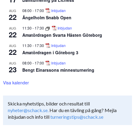
Damturnering på Lichess
08:00
-
17:00
Inbjudan
AUG
22
Ängelholm Snabb Open
11:30
-
17:30
Inbjudan
AUG
22
Amatördragen Svarta Hästen Göteborg
11:30
-
17:30
Inbjudan
AUG
22
Amatördragen i Göteborg 3
08:00
-
17:00
Inbjudan
AUG
23
Bengt Einarssons minnesturnering
Visa kalender
Skicka nyhetstips, bilder och resultat till
nyheter@schack.se.
Har du en tävling på gång? Mejla
inbjudan och info till
turneringstips@schack.se