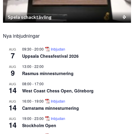
Spela schacktävling
Nya inbjudningar
09:30
-
20:00
Inbjudan
AUG
7
Uppsala Chessfestival 2026
13:00
-
22:00
AUG
9
Rasmus minnesturnering
08:00
-
17:00
AUG
14
West Coast Chess Open, Göteborg
16:00
-
19:00
Inbjudan
AUG
14
Carnstams minnesturnering
19:00
-
23:00
Inbjudan
AUG
14
Stockholm Open