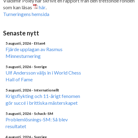
Vladimir Poley har skrivit en rapport från den trettonde ronden
som kan läsas
här
.
Turneringens hemsida
Senaste nytt
5 augusti, 2026
- Ettan4
Fjärde upplagan av Rasmus
Minnesturnering
5 augusti, 2026
- Sverige
Ulf Andersson väljs in i World Chess
Hall of Fame
5 augusti, 2026
- Internationellt
Krigsflykting och 11-årigt fenomen
gör succé i brittiska mästerskapet
5 augusti, 2026
- Schack-SM
Problemlösnings-SM: Så blev
resultatet
4 augusti, 2026
- Sverige