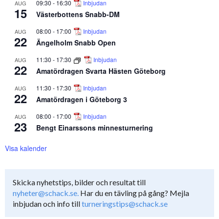
09:30
-
16:30
Inbjudan
AUG
15
Västerbottens Snabb-DM
08:00
-
17:00
Inbjudan
AUG
22
Ängelholm Snabb Open
11:30
-
17:30
Inbjudan
AUG
22
Amatördragen Svarta Hästen Göteborg
11:30
-
17:30
Inbjudan
AUG
22
Amatördragen i Göteborg 3
08:00
-
17:00
Inbjudan
AUG
23
Bengt Einarssons minnesturnering
Visa kalender
Skicka nyhetstips, bilder och resultat till
nyheter@schack.se.
Har du en tävling på gång? Mejla
inbjudan och info till
turneringstips@schack.se