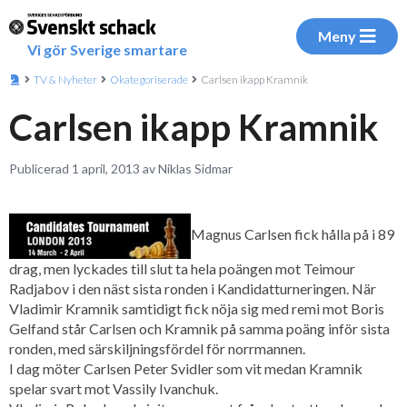
Meny
Vi gör Sverige smartare
TV & Nyheter
Okategoriserade
Carlsen ikapp Kramnik
Carlsen ikapp Kramnik
Publicerad 1 april, 2013 av Niklas Sidmar
Magnus Carlsen fick hålla på i 89
drag, men lyckades till slut ta hela poängen mot Teimour
Radjabov i den näst sista ronden i Kandidatturneringen. När
Vladimir Kramnik samtidigt fick nöja sig med remi mot Boris
Gelfand står Carlsen och Kramnik på samma poäng inför sista
ronden, med särskiljningsfördel för norrmannen.
I dag möter Carlsen Peter Svidler som vit medan Kramnik
spelar svart mot Vassily Ivanchuk.