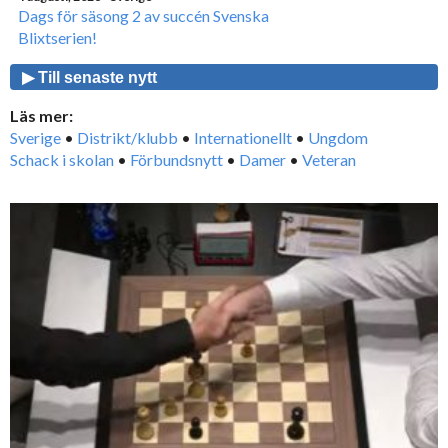
Dags för säsong 2 av succén Svenska
Blixtserien!
▶ Till senaste nytt
Läs mer:
Sverige
•
Distrikt/klubb
•
Internationellt
•
Ungdom
Schack i skolan
•
Förbundsnytt
•
Damer
•
Veteran