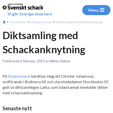
Meny
Vi gör Sverige smartare
TV & Nyheter
Okategoriserade
Diktsamling med Schackanknytning
Diktsamling med
Schackanknytning
Publicerad 6 februari, 2013 av Niklas Sidmar
På
Schacksnack
berättas idag att Christer Johansson,
ordförande i Bollmora SK och styrelseledamot Stockholms SF,
gett ut diktsamlingen Laika, som bland annat innehåller dikter
med schackanknytning.
Senaste nytt