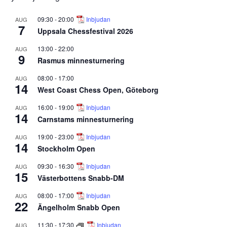
09:30
-
20:00
Inbjudan
AUG
7
Uppsala Chessfestival 2026
13:00
-
22:00
AUG
9
Rasmus minnesturnering
08:00
-
17:00
AUG
14
West Coast Chess Open, Göteborg
16:00
-
19:00
Inbjudan
AUG
14
Carnstams minnesturnering
19:00
-
23:00
Inbjudan
AUG
14
Stockholm Open
09:30
-
16:30
Inbjudan
AUG
15
Västerbottens Snabb-DM
08:00
-
17:00
Inbjudan
AUG
22
Ängelholm Snabb Open
11:30
-
17:30
Inbjudan
AUG