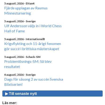
5 augusti, 2026
- Ettan4
Fjärde upplagan av Rasmus
Minnesturnering
5 augusti, 2026
- Sverige
Ulf Andersson väljs in i World Chess
Hall of Fame
5 augusti, 2026
- Internationellt
Krigsflykting och 11-årigt fenomen
gör succé i brittiska mästerskapet
5 augusti, 2026
- Schack-SM
Problemlösnings-SM: Så blev
resultatet
4 augusti, 2026
- Sverige
Dags för säsong 2 av succén Svenska
Blixtserien!
▶ Till senaste nytt
Läs mer: