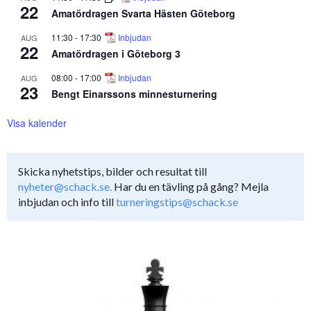
22
Amatördragen Svarta Hästen Göteborg
11:30
-
17:30
Inbjudan
AUG
22
Amatördragen i Göteborg 3
08:00
-
17:00
Inbjudan
AUG
23
Bengt Einarssons minnesturnering
Visa kalender
Skicka nyhetstips, bilder och resultat till
nyheter@schack.se.
Har du en tävling på gång? Mejla
inbjudan och info till
turneringstips@schack.se