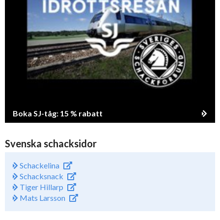
Boka SJ-tåg: 15 % rabatt
Svenska schacksidor
Schackelina
Schacksnack
Tiger Hillarp
Mats Larsson