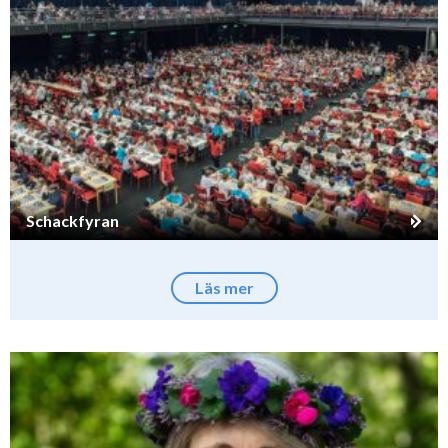
Schackfyran
Läs mer