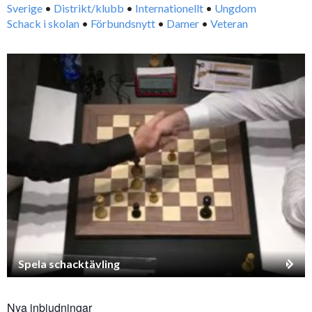
Sverige
•
Distrikt/klubb
•
Internationellt
•
Ungdom
Schack i skolan
•
Förbundsnytt
•
Damer
•
Veteran
Spela schacktävling
Nya inbjudningar