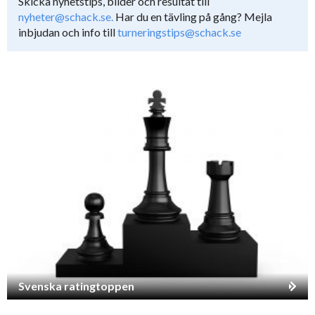
Skicka nyhetstips, bilder och resultat till
nyheter@schack.se.
Har du en tävling på gång? Mejla
inbjudan och info till
turneringstips@schack.se
Svenska ratingtoppen