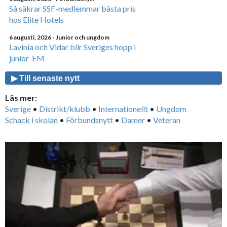
Så säkrar SSF-medlemmar bästa pris
hos Elite Hotels
6 augusti, 2026
- Junior och ungdom
Lavinia och Vidar blir Sveriges hopp i
junior-EM
▶ Till senaste nytt
Läs mer:
Sverige
•
Distrikt/klubb
•
Internationellt
•
Ungdom
Schack i skolan
•
Förbundsnytt
•
Damer
•
Veteran