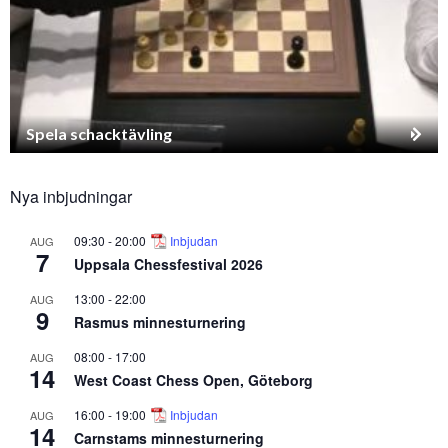
Spela schacktävling
Nya inbjudningar
09:30
-
20:00
Inbjudan
AUG
7
Uppsala Chessfestival 2026
13:00
-
22:00
AUG
9
Rasmus minnesturnering
08:00
-
17:00
AUG
14
West Coast Chess Open, Göteborg
16:00
-
19:00
Inbjudan
AUG
14
Carnstams minnesturnering