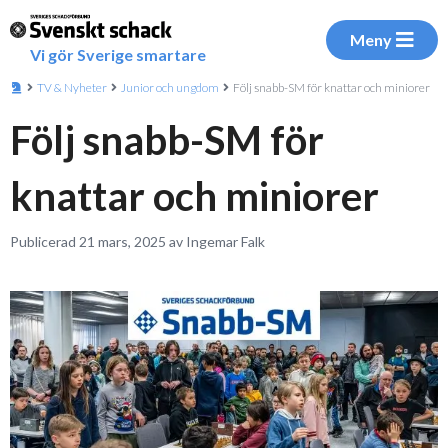
Meny
Vi gör Sverige smartare
TV & Nyheter
Junior och ungdom
Följ snabb-SM för knattar och miniorer
Följ snabb-SM för
knattar och miniorer
Publicerad 21 mars, 2025 av Ingemar Falk