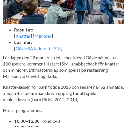
Resultat:
[
Knattar
] [
Miniorer
]
Läs mer:
[
Gävle SA laddar för SM
]
Lördagen den 22 mars blir det schackfest i Gävle när nästan
100 spelare kommer till start i SM i snabbschack för knattar
och miniorer. Ett mästerskap som spelas på restaurang
Markan vid Gävle högskola.
Knatteklassen för barn födda 2015 och senare har 52 anmälda,
medan 45 spelare har skrivit upp sig för att spela i
miniorklassen (barn födda 2012–2014).
Här är programmet:
10.00–12.00:
Rond 1–3