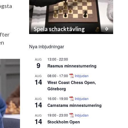
ögsta
Spela schacktävling
fter
en
Nya inbjudningar
13:00
-
22:00
AUG
9
Rasmus minnesturnering
08:00
-
17:00
Inbjudan
AUG
14
West Coast Chess Open,
Göteborg
16:00
-
19:00
Inbjudan
AUG
14
Carnstams minnesturnering
19:00
-
23:00
Inbjudan
AUG
14
Stockholm Open