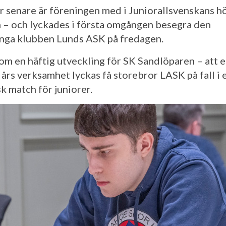
år senare är föreningen med i Juniorallsvenskans h
n – och lyckades i första omgången besegra den
nga klubben Lunds ASK på fredagen.
om en häftig utveckling för SK Sandlöparen – att e
 års verksamhet lyckas få storebror LASK på fall i 
k match för juniorer.