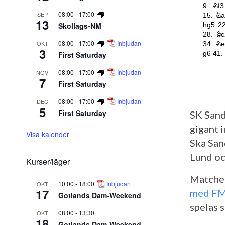
08:00
-
17:00
SEP
13
Skollags-NM
08:00
-
17:00
Inbjudan
OKT
3
First Saturday
08:00
-
17:00
Inbjudan
NOV
7
First Saturday
08:00
-
17:00
Inbjudan
DEC
5
First Saturday
SK Sand
gigant 
Visa kalender
Ska San
Lund oc
Kurser/läger
Matchen
10:00
-
18:00
Inbjudan
OKT
17
med FM
Gotlands Dam-Weekend
spelas 
08:00
-
13:30
OKT
18
Gotlands Dam-Weekend