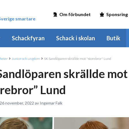
Om förbundet
Sponsring
 Sverige smartare
r
Schackfyran
Schack i skolan
Butik
heter
Junior och ungdom
SK Sandlöparen skrällde mot "storebror" Lund
Sandlöparen skrällde mot
orebror” Lund
 26 november, 2022 av Ingemar Falk