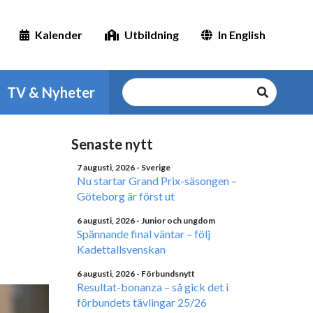
Kalender
Utbildning
In English
TV & Nyheter
Senaste nytt
7 augusti, 2026
- Sverige
Nu startar Grand Prix-säsongen –
Göteborg är först ut
6 augusti, 2026
- Junior och ungdom
Spännande final väntar – följ
Kadettallsvenskan
6 augusti, 2026
- Förbundsnytt
Resultat-bonanza – så gick det i
förbundets tävlingar 25/26