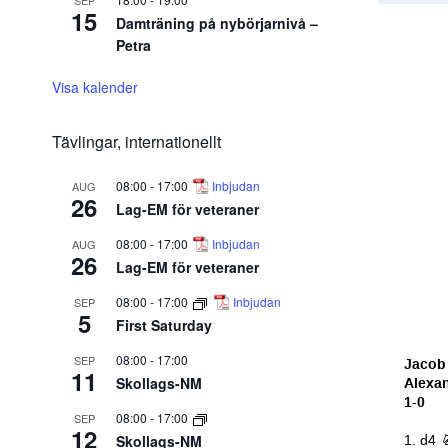
SEP
15
Damträning på nybörjarnivå –
Petra
Visa kalender
Tävlingar, internationellt
08:00
-
17:00
Inbjudan
AUG
26
Lag-EM för veteraner
08:00
-
17:00
Inbjudan
AUG
26
Lag-EM för veteraner
08:00
-
17:00
Inbjudan
SEP
5
First Saturday
08:00
-
17:00
SEP
11
Skollags-NM
08:00
-
17:00
SEP
12
Skollags-NM