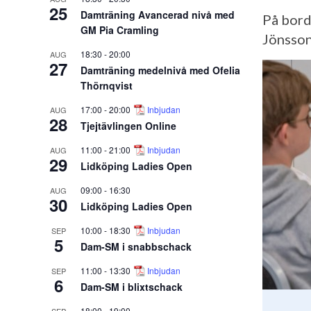
25
Damträning Avancerad nivå med
På bord
GM Pia Cramling
Jönsson
18:30
-
20:00
AUG
27
Damträning medelnivå med Ofelia
Thörnqvist
17:00
-
20:00
Inbjudan
AUG
28
Tjejtävlingen Online
11:00
-
21:00
Inbjudan
AUG
29
Lidköping Ladies Open
09:00
-
16:30
AUG
30
Lidköping Ladies Open
10:00
-
18:30
Inbjudan
SEP
5
Dam-SM i snabbschack
11:00
-
13:30
Inbjudan
SEP
6
Dam-SM i blixtschack
18:00
-
19:00