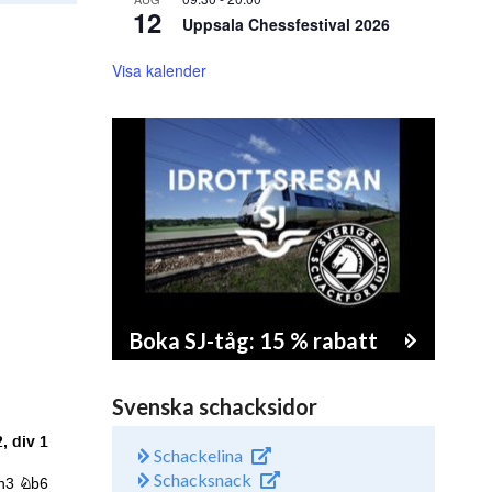
12
Uppsala Chessfestival 2026
Visa kalender
Boka SJ-tåg: 15 % rabatt
Svenska schacksidor
Schackelina
Schacksnack