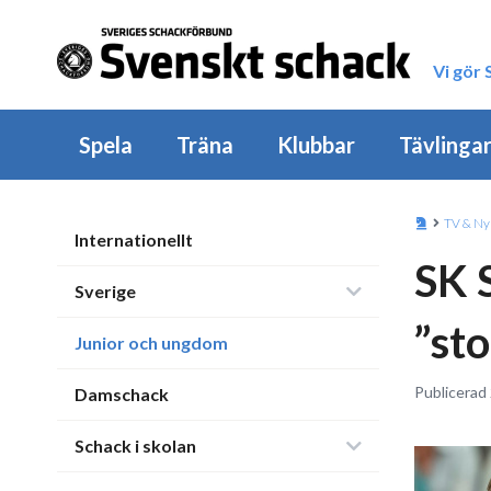
Vi gör
Spela
Träna
Klubbar
Tävlinga
TV & Ny
Internationellt
SK 
Sverige
”st
Junior och ungdom
Publicerad
Damschack
Schack i skolan