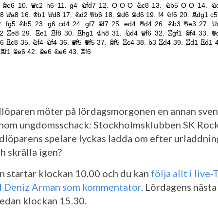
löparen möter på lördagsmorgonen en annan sve
inom ungdomsschack: Stockholmsklubben SK Roc
dlöparens spelare lyckas ladda om efter urladdni
h skrälla igen?
 startar klockan 10.00 och du kan
följa allt i live
 Deniz Arman som kommentator
. Lördagens nästa
sedan klockan 15.30.