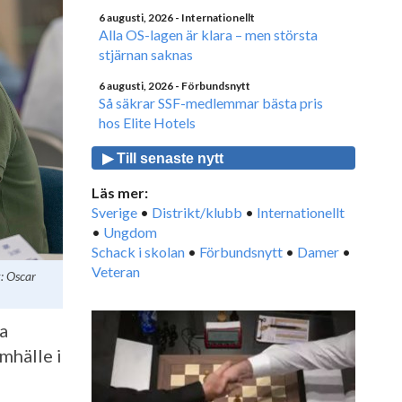
6 augusti, 2026
- Internationellt
Alla OS-lagen är klara – men största
stjärnan saknas
6 augusti, 2026
- Förbundsnytt
Så säkrar SSF-medlemmar bästa pris
hos Elite Hotels
▶ Till senaste nytt
Läs mer:
Sverige
•
Distrikt/klubb
•
Internationellt
•
Ungdom
Schack i skolan
•
Förbundsnytt
•
Damer
•
Veteran
: Oscar
a
mhälle i