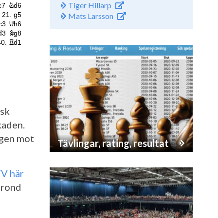
Tiger Hillarp
Mats Larsson
nsk
kaden.
ngen mot
Tävlingar, rating, resultat
-TV här
 rond