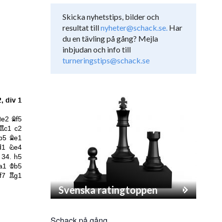
Skicka nyhetstips, bilder och
resultat till
nyheter@schack.se.
Har
du en tävling på gång? Mejla
inbjudan och info till
turneringstips@schack.se
Svenska ratingtoppen
Schack på gång