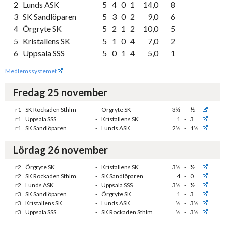
2
Lunds ASK
5
4
0
1
14,0
8
3
SK Sandlöparen
5
3
0
2
9,0
6
4
Örgryte SK
5
2
1
2
10,0
5
5
Kristallens SK
5
1
0
4
7,0
2
6
Uppsala SSS
5
0
1
4
5,0
1
Medlemssystemet
Fredag 25 november
r1
SK Rockaden Sthlm
-
Örgryte SK
3½
-
½
r1
Uppsala SSS
-
Kristallens SK
1
-
3
r1
SK Sandlöparen
-
Lunds ASK
2½
-
1½
Lördag 26 november
r2
Örgryte SK
-
Kristallens SK
3½
-
½
r2
SK Rockaden Sthlm
-
SK Sandlöparen
4
-
0
r2
Lunds ASK
-
Uppsala SSS
3½
-
½
r3
SK Sandlöparen
-
Örgryte SK
1
-
3
r3
Kristallens SK
-
Lunds ASK
½
-
3½
r3
Uppsala SSS
-
SK Rockaden Sthlm
½
-
3½