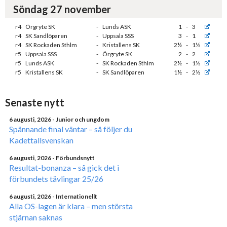
Söndag 27 november
r4
Örgryte SK
-
Lunds ASK
1
-
3
r4
SK Sandlöparen
-
Uppsala SSS
3
-
1
r4
SK Rockaden Sthlm
-
Kristallens SK
2½
-
1½
r5
Uppsala SSS
-
Örgryte SK
2
-
2
r5
Lunds ASK
-
SK Rockaden Sthlm
2½
-
1½
r5
Kristallens SK
-
SK Sandlöparen
1½
-
2½
Senaste nytt
6 augusti, 2026
- Junior och ungdom
Spännande final väntar – så följer du
Kadettallsvenskan
6 augusti, 2026
- Förbundsnytt
Resultat-bonanza – så gick det i
förbundets tävlingar 25/26
6 augusti, 2026
- Internationellt
Alla OS-lagen är klara – men största
stjärnan saknas