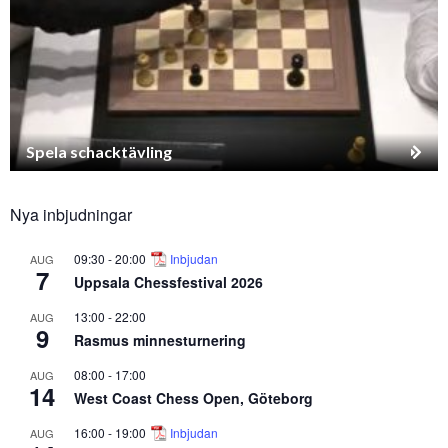
Spela schacktävling
Nya inbjudningar
09:30
-
20:00
Inbjudan
AUG
7
Uppsala Chessfestival 2026
13:00
-
22:00
AUG
9
Rasmus minnesturnering
08:00
-
17:00
AUG
14
West Coast Chess Open, Göteborg
16:00
-
19:00
Inbjudan
AUG