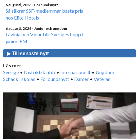
6 augusti, 2026
- Förbundsnytt
Så säkrar SSF-medlemmar bästa pris
hos Elite Hotels
6 augusti, 2026
- Junior och ungdom
Lavinia och Vidar blir Sveriges hopp i
junior-EM
▶ Till senaste nytt
Läs mer:
Sverige
•
Distrikt/klubb
•
Internationellt
•
Ungdom
Schack i skolan
•
Förbundsnytt
•
Damer
•
Veteran