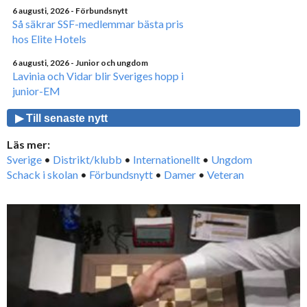
6 augusti, 2026
- Förbundsnytt
Så säkrar SSF-medlemmar bästa pris
hos Elite Hotels
6 augusti, 2026
- Junior och ungdom
Lavinia och Vidar blir Sveriges hopp i
junior-EM
▶ Till senaste nytt
Läs mer:
Sverige
•
Distrikt/klubb
•
Internationellt
•
Ungdom
Schack i skolan
•
Förbundsnytt
•
Damer
•
Veteran