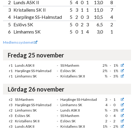
2
Lunds ASK II
5
4
0
1
13,0
8
3
Kristallens SK II
5
3
1
1
11,0
7
4
Harplinge SS-Halmstad
5
2
0
3
10,5
4
5
Eslövs SK
5
0
2
3
6,5
2
6
Limhamns SK
5
0
1
4
3,0
1
Medlemssystemet
Fredag 25 november
r1
Lunds ASK II
-
SS Manhem
2½
-
1½
r1
Harplinge SS-Halmstad
-
Eslövs SK
2½
-
1½
r1
Limhamns SK
-
Kristallens SK II
½
-
3½
Lördag 26 november
r2
SS Manhem
-
Harplinge SS-Halmstad
3
-
1
r3
Harplinge SS-Halmstad
-
Limhamns SK
4
-
0
r2
Limhamns SK
-
Lunds ASK II
½
-
3½
r3
Eslövs SK
-
SS Manhem
0
-
4
r2
Kristallens SK II
-
Eslövs SK
2
-
2
r3
Lunds ASK II
-
Kristallens SK II
1½
-
2½