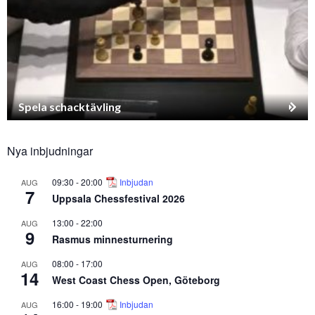
Spela schacktävling
Nya inbjudningar
09:30
-
20:00
Inbjudan
AUG
7
Uppsala Chessfestival 2026
13:00
-
22:00
AUG
9
Rasmus minnesturnering
08:00
-
17:00
AUG
14
West Coast Chess Open, Göteborg
16:00
-
19:00
Inbjudan
AUG