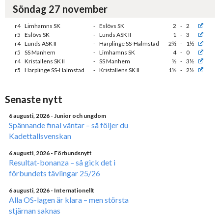
Söndag 27 november
r4
Limhamns SK
-
Eslövs SK
2
-
2
r5
Eslövs SK
-
Lunds ASK II
1
-
3
r4
Lunds ASK II
-
Harplinge SS-Halmstad
2½
-
1½
r5
SS Manhem
-
Limhamns SK
4
-
0
r4
Kristallens SK II
-
SS Manhem
½
-
3½
r5
Harplinge SS-Halmstad
-
Kristallens SK II
1½
-
2½
Senaste nytt
6 augusti, 2026
- Junior och ungdom
Spännande final väntar – så följer du
Kadettallsvenskan
6 augusti, 2026
- Förbundsnytt
Resultat-bonanza – så gick det i
förbundets tävlingar 25/26
6 augusti, 2026
- Internationellt
Alla OS-lagen är klara – men största
stjärnan saknas