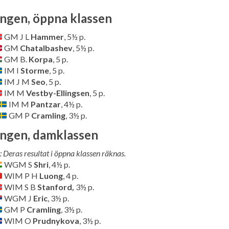
ingen, öppna klassen
GM J L
Hammer
, 5½ p.
GM
Chatalbashev
, 5½ p.
GM B.
Korpa
, 5 p.
IM I
Storme
, 5 p.
IM J M
Seo
, 5 p.
IM M
Vestby-Ellingsen
, 5 p.
IM M
Pantzar
, 4½ p.
GM P
Cramling
, 3½ p.
ingen, damklassen
 Deras resultat i öppna klassen räknas.
WGM S
Shri
, 4½ p.
WIM P H
Luong
, 4 p.
WIM S B
Stanford,
3½ p.
WGM J
Eric
, 3½ p.
GM P
Cramling
, 3½ p.
WIM O
Prudnykova
, 3½ p.