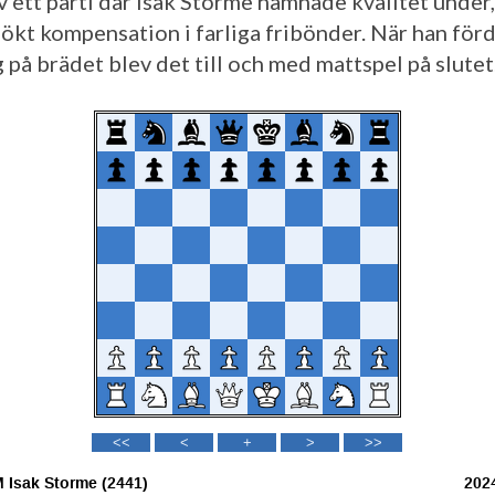
v ett parti där Isak Storme hamnade kvalitet under
ökt kompensation i farliga fribönder. När han för
 på brädet blev det till och med mattspel på slutet