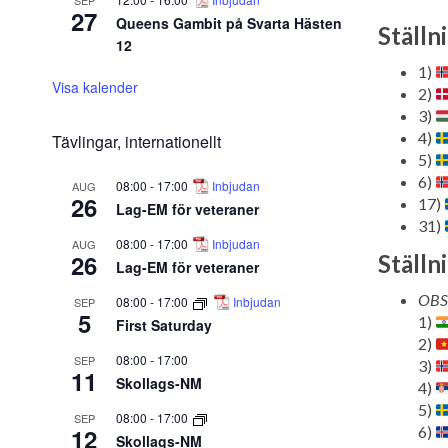
SEP
27
Queens Gambit på Svarta Hästen
Ställn
12
1)
Visa kalender
2)
3)
4)
Tävlingar, internationellt
5)
6)
08:00
-
17:00
Inbjudan
AUG
26
17)
Lag-EM för veteraner
31)
08:00
-
17:00
Inbjudan
AUG
26
Ställn
Lag-EM för veteraner
OBS:
08:00
-
17:00
Inbjudan
SEP
5
1)
First Saturday
2)
08:00
-
17:00
SEP
3)
11
Skollags-NM
4)
5)
08:00
-
17:00
SEP
12
6)
Skollags-NM