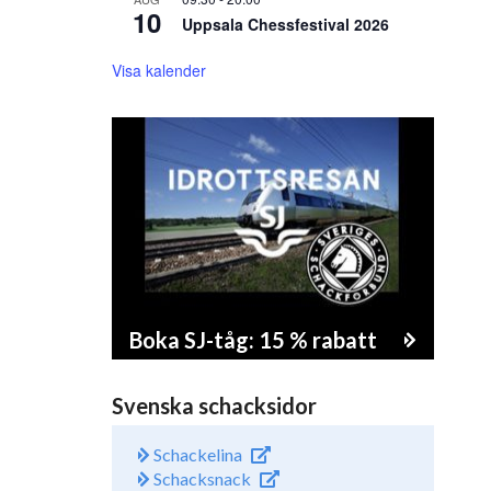
10
Uppsala Chessfestival 2026
Visa kalender
Boka SJ-tåg: 15 % rabatt
Svenska schacksidor
Schackelina
Schacksnack