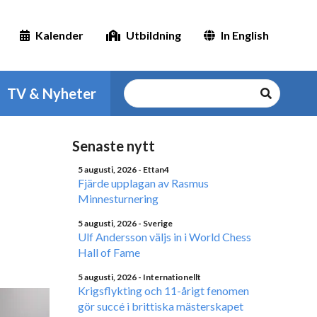
Kalender
Utbildning
In English
TV & Nyheter
Senaste nytt
5 augusti, 2026
- Ettan4
Fjärde upplagan av Rasmus
Minnesturnering
5 augusti, 2026
- Sverige
Ulf Andersson väljs in i World Chess
Hall of Fame
5 augusti, 2026
- Internationellt
Krigsflykting och 11-årigt fenomen
gör succé i brittiska mästerskapet