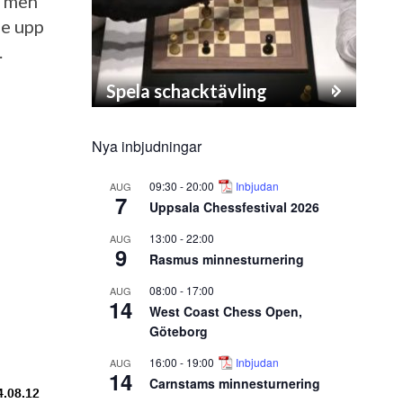
, men
de upp
.
Spela schacktävling
Nya inbjudningar
09:30
-
20:00
Inbjudan
AUG
7
Uppsala Chessfestival 2026
13:00
-
22:00
AUG
9
Rasmus minnesturnering
08:00
-
17:00
AUG
14
West Coast Chess Open,
Göteborg
16:00
-
19:00
Inbjudan
AUG
14
Carnstams minnesturnering