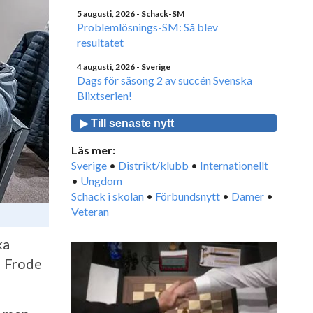
5 augusti, 2026
- Schack-SM
Problemlösnings-SM: Så blev
resultatet
4 augusti, 2026
- Sverige
Dags för säsong 2 av succén Svenska
Blixtserien!
▶ Till senaste nytt
Läs mer:
Sverige
•
Distrikt/klubb
•
Internationellt
•
Ungdom
Schack i skolan
•
Förbundsnytt
•
Damer
•
Veteran
ka
M Frode