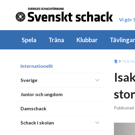
Vi gör
Spela
Träna
Klubbar
Tävlinga
TV & Ny
Internationellt
Isa
Sverige
sto
Junior och ungdom
Publicerad 
Damschack
Schack i skolan