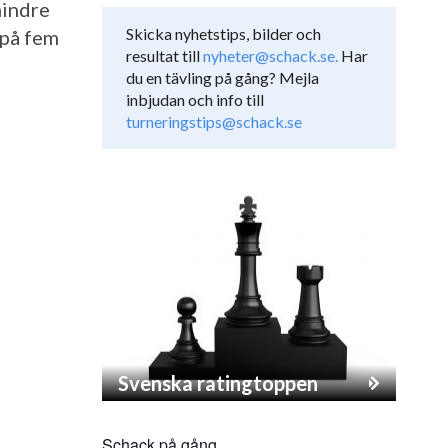
mindre
Skicka nyhetstips, bilder och
 på fem
resultat till
nyheter@schack.se.
Har
du en tävling på gång? Mejla
inbjudan och info till
turneringstips@schack.se
Svenska ratingtoppen
Schack på gång