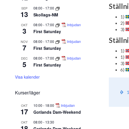
Ställn
08:00
-
17:00
SEP
13
Skollags-NM
1)
2)
08:00
-
17:00
Inbjudan
OKT
3
3)
First Saturday
Ställn
08:00
-
17:00
Inbjudan
NOV
7
First Saturday
1)
1)
08:00
-
17:00
Inbjudan
DEC
5
3)
First Saturday
6)
Visa kalender
Kurser/läger
1
10:00
-
18:00
Inbjudan
OKT
17
Gotlands Dam-Weekend
08:00
-
13:30
OKT
18
Gotlands Dam-Weekend