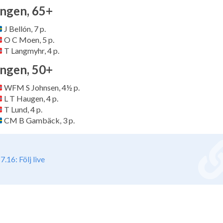
ingen, 65+
J Bellón, 7 p.
O C Moen, 5 p.
T Langmyhr, 4 p.
ingen, 50+
WFM S Johnsen, 4½ p.
L T Haugen, 4 p.
T Lund, 4 p.
CM B Gambäck, 3 p.
7.16: Följ live