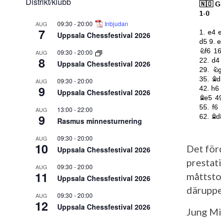
Distrikt/klubb
09:30
-
20:00
Inbjudan
AUG
7
Uppsala Chessfestival 2026
09:30
-
20:00
AUG
8
Uppsala Chessfestival 2026
09:30
-
20:00
AUG
9
Uppsala Chessfestival 2026
13:00
-
22:00
AUG
9
Rasmus minnesturnering
09:30
-
20:00
AUG
10
Det förd
Uppsala Chessfestival 2026
prestat
09:30
-
20:00
AUG
11
måttsto
Uppsala Chessfestival 2026
däruppe
09:30
-
20:00
AUG
12
Uppsala Chessfestival 2026
Jung Mi