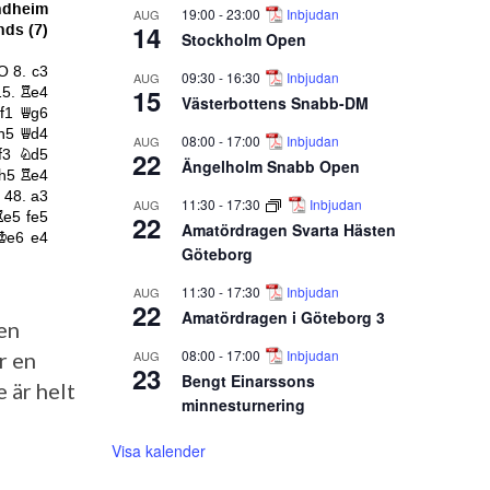
19:00
-
23:00
Inbjudan
AUG
14
Stockholm Open
09:30
-
16:30
Inbjudan
AUG
15
Västerbottens Snabb-DM
08:00
-
17:00
Inbjudan
AUG
22
Ängelholm Snabb Open
11:30
-
17:30
Inbjudan
AUG
22
Amatördragen Svarta Hästen
Göteborg
11:30
-
17:30
Inbjudan
AUG
22
Amatördragen i Göteborg 3
 en
08:00
-
17:00
Inbjudan
AUG
r en
23
Bengt Einarssons
 är helt
minnesturnering
Visa kalender