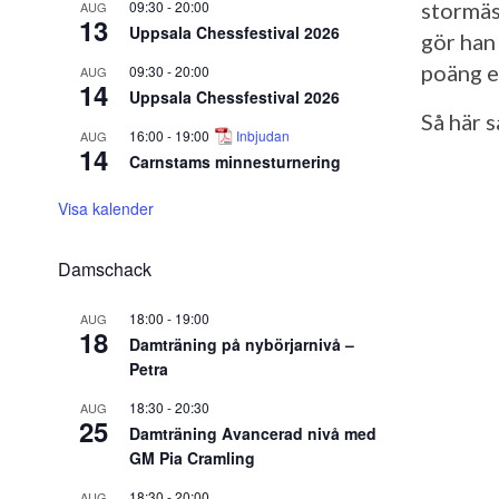
09:30
-
20:00
stormäs
AUG
13
Uppsala Chessfestival 2026
gör han
poäng e
09:30
-
20:00
AUG
14
Uppsala Chessfestival 2026
Så här 
16:00
-
19:00
Inbjudan
AUG
14
Carnstams minnesturnering
Visa kalender
Damschack
18:00
-
19:00
AUG
18
Damträning på nybörjarnivå –
Petra
18:30
-
20:30
AUG
25
Damträning Avancerad nivå med
GM Pia Cramling
18:30
-
20:00
AUG