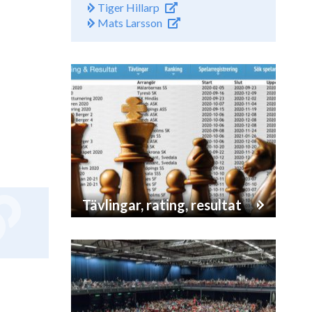
Tiger Hillarp
Mats Larsson
Tävlingar, rating, resultat