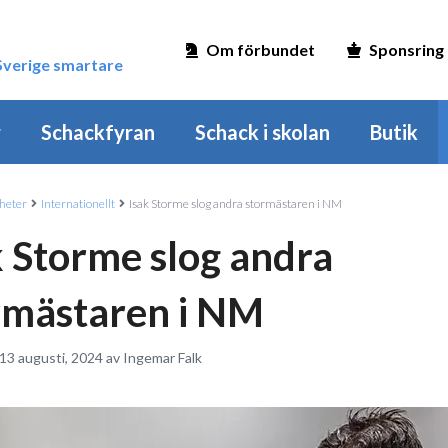
Om förbundet
Sponsring
 Sverige smartare
r
Schackfyran
Schack i skolan
Butik
heter
Internationellt
Isak Storme slog andra stormästaren i NM
k Storme slog andra
rmästaren i NM
13 augusti, 2024 av Ingemar Falk