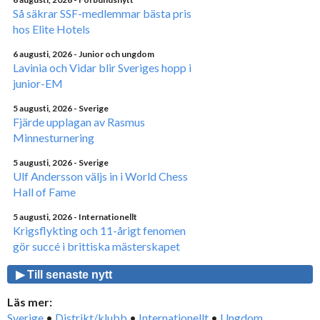
Så säkrar SSF-medlemmar bästa pris
hos Elite Hotels
6 augusti, 2026
- Junior och ungdom
Lavinia och Vidar blir Sveriges hopp i
junior-EM
5 augusti, 2026
- Sverige
Fjärde upplagan av Rasmus
Minnesturnering
5 augusti, 2026
- Sverige
Ulf Andersson väljs in i World Chess
Hall of Fame
5 augusti, 2026
- Internationellt
Krigsflykting och 11-årigt fenomen
gör succé i brittiska mästerskapet
▶ Till senaste nytt
Läs mer:
Sverige
•
Distrikt/klubb
•
Internationellt
•
Ungdom