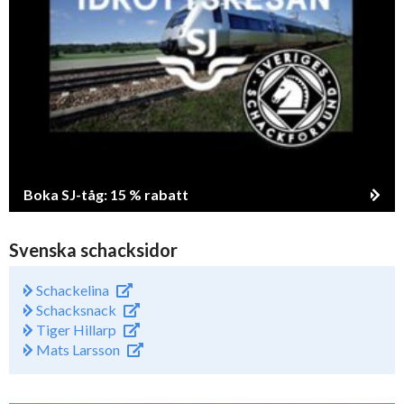
Boka SJ-tåg: 15 % rabatt
Svenska schacksidor
Schackelina
Schacksnack
Tiger Hillarp
Mats Larsson