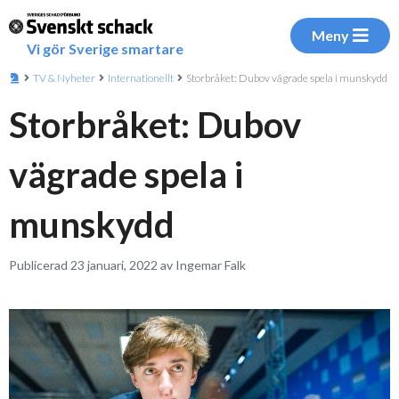
Meny
Vi gör Sverige smartare
TV & Nyheter
Internationellt
Storbråket: Dubov vägrade spela i munskydd
Storbråket: Dubov
vägrade spela i
munskydd
Publicerad 23 januari, 2022 av Ingemar Falk