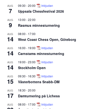
09:30
-
20:00
Inbjudan
AUG
7
Uppsala Chessfestival 2026
13:00
-
22:00
AUG
9
Rasmus minnesturnering
08:00
-
17:00
AUG
14
West Coast Chess Open, Göteborg
16:00
-
19:00
Inbjudan
AUG
14
Carnstams minnesturnering
19:00
-
23:00
Inbjudan
AUG
14
Stockholm Open
09:30
-
16:30
Inbjudan
AUG
15
Västerbottens Snabb-DM
18:30
-
20:00
AUG
17
Damturnering på Lichess
08:00
-
17:00
Inbjudan
AUG