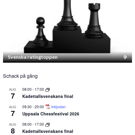
Svenska ratingtoppen
Schack på gång
08:00
-
17:00
AUG
7
Kadettallsvenskans final
09:30
-
20:00
Inbjudan
AUG
7
Uppsala Chessfestival 2026
08:00
-
17:00
AUG
8
Kadettallsvenskans final