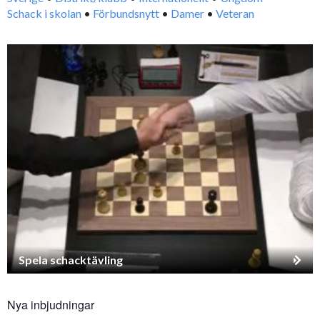
Schack i skolan
•
Förbundsnytt
•
Damer
•
Veteran
Spela schacktävling
Nya inbjudningar