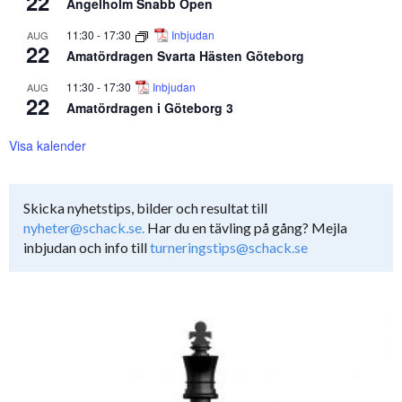
22
Ängelholm Snabb Open
11:30
-
17:30
Inbjudan
AUG
22
Amatördragen Svarta Hästen Göteborg
11:30
-
17:30
Inbjudan
AUG
22
Amatördragen i Göteborg 3
Visa kalender
Skicka nyhetstips, bilder och resultat till
nyheter@schack.se.
Har du en tävling på gång? Mejla
inbjudan och info till
turneringstips@schack.se