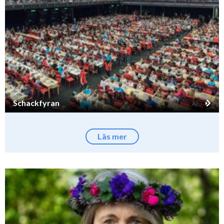
Schackfyran
Läs mer