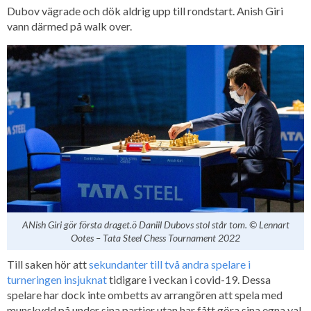
Dubov vägrade och dök aldrig upp till rondstart. Anish Giri
vann därmed på walk over.
ANish Giri gör första draget.ö Daniil Dubovs stol står tom. © Lennart
Ootes – Tata Steel Chess Tournament 2022
Till saken hör att
sekundanter till två andra spelare i
turneringen insjuknat
tidigare i veckan i covid-19. Dessa
spelare har dock inte ombetts av arrangören att spela med
munskydd på under sina partier utan har fått göra sina egna val.