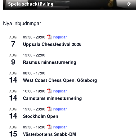
Spela schacktävling
Nya inbjudningar
09:30
-
20:00
Inbjudan
AUG
7
Uppsala Chessfestival 2026
13:00
-
22:00
AUG
9
Rasmus minnesturnering
08:00
-
17:00
AUG
14
West Coast Chess Open, Göteborg
16:00
-
19:00
Inbjudan
AUG
14
Carnstams minnesturnering
19:00
-
23:00
Inbjudan
AUG
14
Stockholm Open
09:30
-
16:30
Inbjudan
AUG
15
Västerbottens Snabb-DM