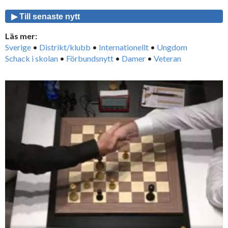
▶ Till senaste nytt
Läs mer:
Sverige
•
Distrikt/klubb
•
Internationellt
•
Ungdom
Schack i skolan
•
Förbundsnytt
•
Damer
•
Veteran