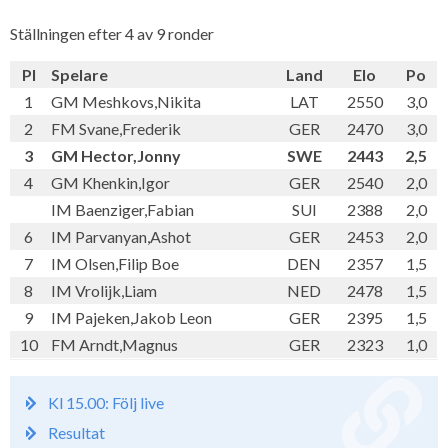
Ställningen efter 4 av 9 ronder
Pl
Spelare
Land
Elo
Po
1
GM Meshkovs,Nikita
LAT
2550
3,0
2
FM Svane,Frederik
GER
2470
3,0
3
GM Hector,Jonny
SWE
2443
2,5
4
GM Khenkin,Igor
GER
2540
2,0
IM Baenziger,Fabian
SUI
2388
2,0
6
IM Parvanyan,Ashot
GER
2453
2,0
7
IM Olsen,Filip Boe
DEN
2357
1,5
8
IM Vrolijk,Liam
NED
2478
1,5
9
IM Pajeken,Jakob Leon
GER
2395
1,5
10
FM Arndt,Magnus
GER
2323
1,0
Kl 15.00: Följ live
Resultat