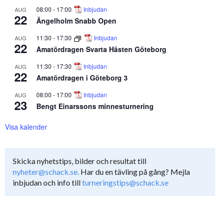
08:00
-
17:00
Inbjudan
AUG
22
Ängelholm Snabb Open
11:30
-
17:30
Inbjudan
AUG
22
Amatördragen Svarta Hästen Göteborg
11:30
-
17:30
Inbjudan
AUG
22
Amatördragen i Göteborg 3
08:00
-
17:00
Inbjudan
AUG
23
Bengt Einarssons minnesturnering
Visa kalender
Skicka nyhetstips, bilder och resultat till
nyheter@schack.se.
Har du en tävling på gång? Mejla
inbjudan och info till
turneringstips@schack.se