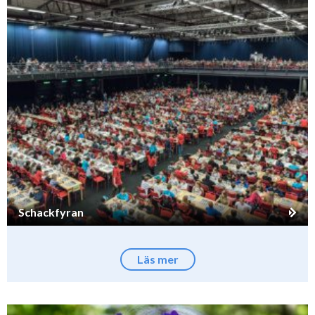
Schackfyran
Läs mer