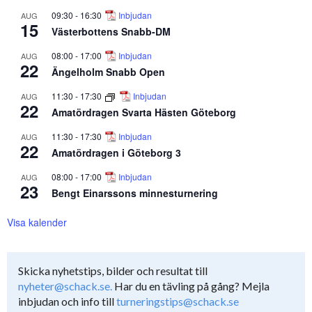
09:30
-
16:30
Inbjudan
AUG
15
Västerbottens Snabb-DM
08:00
-
17:00
Inbjudan
AUG
22
Ängelholm Snabb Open
11:30
-
17:30
Inbjudan
AUG
22
Amatördragen Svarta Hästen Göteborg
11:30
-
17:30
Inbjudan
AUG
22
Amatördragen i Göteborg 3
08:00
-
17:00
Inbjudan
AUG
23
Bengt Einarssons minnesturnering
Visa kalender
Skicka nyhetstips, bilder och resultat till
nyheter@schack.se.
Har du en tävling på gång? Mejla
inbjudan och info till
turneringstips@schack.se