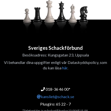
Sveriges Schackförbund
Besöksadress: Kungsgatan 23, Uppsala
Vi behandlar dina uppgifter enligt vår Dataskyddspolicy, som
du kan läsa
här
.
018-36 46 00*
kansliet@schack.se
Plusgiro: 65 22 - 7
*Telefontider är måndag till fredag 13:00 till 15.00.