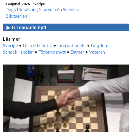
4 augusti, 2026
- Sverige
Dags för säsong 2 av succén Svenska
Blixtserien!
▶ Till senaste nytt
Läs mer:
Sverige
•
Distrikt/klubb
•
Internationellt
•
Ungdom
Schack i skolan
•
Förbundsnytt
•
Damer
•
Veteran