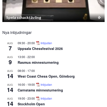
Spela schacktävling
Nya inbjudningar
09:30
-
20:00
Inbjudan
AUG
7
Uppsala Chessfestival 2026
13:00
-
22:00
AUG
9
Rasmus minnesturnering
08:00
-
17:00
AUG
14
West Coast Chess Open, Göteborg
16:00
-
19:00
Inbjudan
AUG
14
Carnstams minnesturnering
19:00
-
23:00
Inbjudan
AUG
14
Stockholm Open