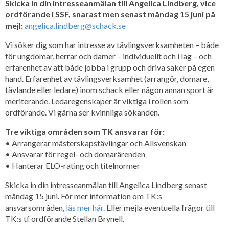
Skicka in din intresseanmälan till Angelica Lindberg, vice
ordförande i SSF, snarast men senast måndag 15 juni
på
mejl:
angelica.lindberg@schack.se
Vi söker dig som har intresse av tävlingsverksamheten – både
för ungdomar, herrar och damer – individuellt och i lag – och
erfarenhet av att både jobba i grupp och driva saker på egen
hand. Erfarenhet av tävlingsverksamhet (arrangör, domare,
tävlande eller ledare) inom schack eller någon annan sport är
meriterande. Ledaregenskaper är viktiga i rollen som
ordförande. Vi gärna ser kvinnliga sökanden.
Tre viktiga områden som TK ansvarar för:
• Arrangerar mästerskapstävlingar och Allsvenskan
• Ansvarar för regel- och domarärenden
• Hanterar ELO-rating och titelnormer
Skicka in din intresseanmälan till Angelica Lindberg senast
måndag 15 juni. För mer information om TK:s
ansvarsområden,
läs mer här.
Eller mejla eventuella frågor till
TK:s tf ordförande Stellan Brynell.