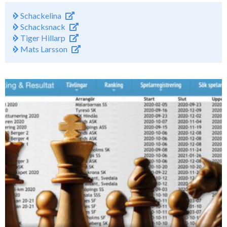
Schackelina
Schacksnack
Tiger Hillarp
Mats Larsson