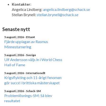
Kontakter:
Angelica Lindberg:
angelica.lindberg@schack.se
Stellan Brynell:
stellan.brynell@schack.se
Senaste nytt
5 augusti, 2026
- Ettan4
Fjärde upplagan av Rasmus
Minnesturnering
5 augusti, 2026
- Sverige
Ulf Andersson väljs in i World Chess
Hall of Fame
5 augusti, 2026
- Internationellt
Krigsflykting och 11-årigt fenomen
gör succé i brittiska mästerskapet
5 augusti, 2026
- Schack-SM
Problemlösnings-SM: Så blev
resultatet