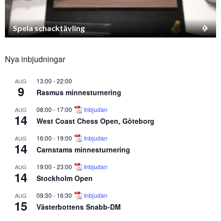
Spela schacktävling
Nya inbjudningar
13:00
-
22:00
AUG
9
Rasmus minnesturnering
08:00
-
17:00
Inbjudan
AUG
14
West Coast Chess Open, Göteborg
16:00
-
19:00
Inbjudan
AUG
14
Carnstams minnesturnering
19:00
-
23:00
Inbjudan
AUG
14
Stockholm Open
09:30
-
16:30
Inbjudan
AUG
15
Västerbottens Snabb-DM