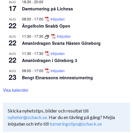
18:30
-
20:00
AUG
17
Damturnering på Lichess
08:00
-
17:00
Inbjudan
AUG
22
Ängelholm Snabb Open
11:30
-
17:30
Inbjudan
AUG
22
Amatördragen Svarta Hästen Göteborg
11:30
-
17:30
Inbjudan
AUG
22
Amatördragen i Göteborg 3
08:00
-
17:00
Inbjudan
AUG
23
Bengt Einarssons minnesturnering
Visa kalender
Skicka nyhetstips, bilder och resultat till
nyheter@schack.se.
Har du en tävling på gång? Mejla
inbjudan och info till
turneringstips@schack.se