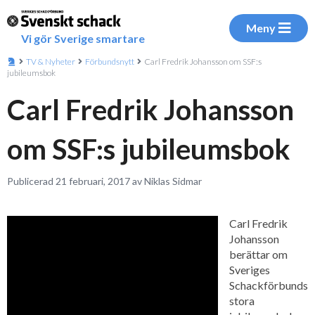
Meny
Vi gör Sverige smartare
TV & Nyheter
Förbundsnytt
Carl Fredrik Johansson om SSF:s
jubileumsbok
Carl Fredrik Johansson
om SSF:s jubileumsbok
Publicerad 21 februari, 2017 av Niklas Sidmar
Carl Fredrik
Johansson
berättar om
Sveriges
Schackförbunds
stora