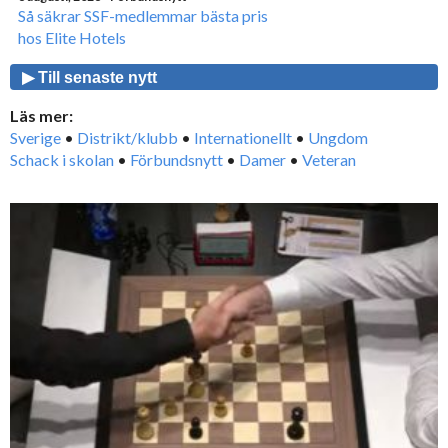
Så säkrar SSF-medlemmar bästa pris
hos Elite Hotels
▶ Till senaste nytt
Läs mer:
Sverige
•
Distrikt/klubb
•
Internationellt
•
Ungdom
Schack i skolan
•
Förbundsnytt
•
Damer
•
Veteran