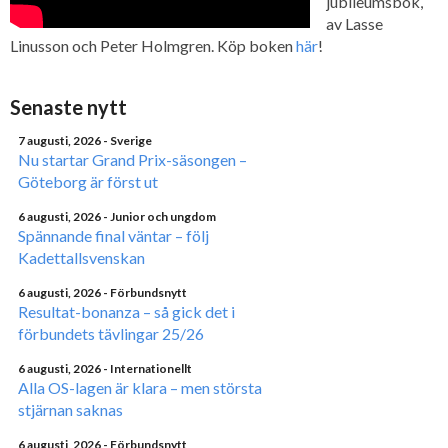
jubileumsbok,
av Lasse
Linusson och Peter Holmgren. Köp boken
här
!
Senaste nytt
7 augusti, 2026
- Sverige
Nu startar Grand Prix-säsongen –
Göteborg är först ut
6 augusti, 2026
- Junior och ungdom
Spännande final väntar – följ
Kadettallsvenskan
6 augusti, 2026
- Förbundsnytt
Resultat-bonanza – så gick det i
förbundets tävlingar 25/26
6 augusti, 2026
- Internationellt
Alla OS-lagen är klara – men största
stjärnan saknas
6 augusti, 2026
- Förbundsnytt