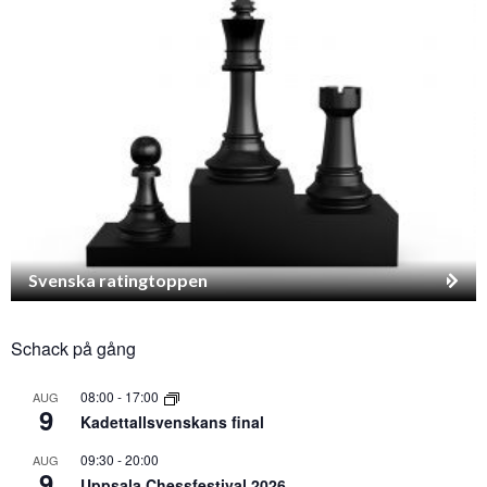
Svenska ratingtoppen
Schack på gång
08:00
-
17:00
AUG
9
Kadettallsvenskans final
09:30
-
20:00
AUG
9
Uppsala Chessfestival 2026