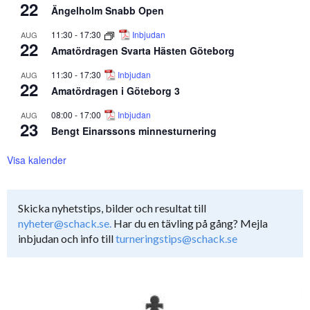
22
Ängelholm Snabb Open
11:30
-
17:30
Inbjudan
AUG
22
Amatördragen Svarta Hästen Göteborg
11:30
-
17:30
Inbjudan
AUG
22
Amatördragen i Göteborg 3
08:00
-
17:00
Inbjudan
AUG
23
Bengt Einarssons minnesturnering
Visa kalender
Skicka nyhetstips, bilder och resultat till
nyheter@schack.se.
Har du en tävling på gång? Mejla
inbjudan och info till
turneringstips@schack.se