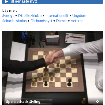
▶ Till senaste nytt
Läs mer:
Sverige
•
Distrikt/klubb
•
Internationellt
•
Ungdom
Schack i skolan
•
Förbundsnytt
•
Damer
•
Veteran
Spela schacktävling