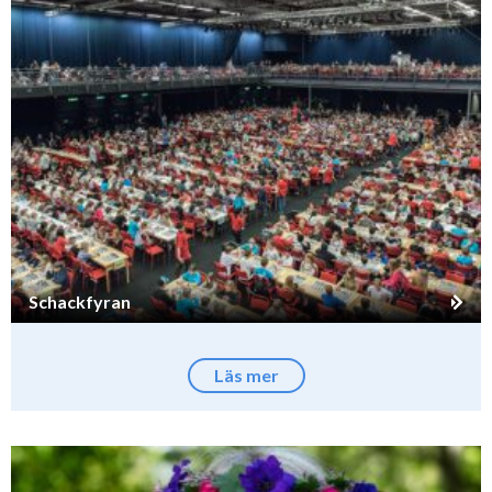
Schackfyran
Läs mer