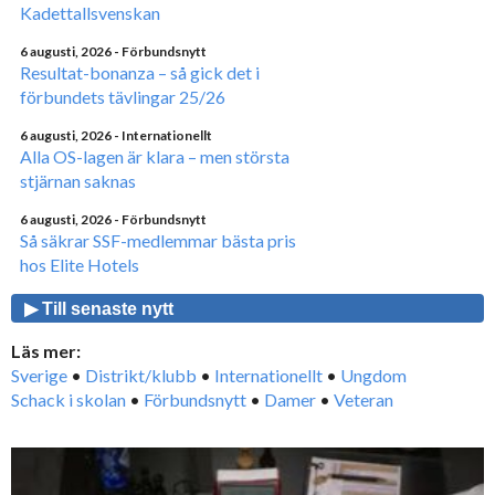
Kadettallsvenskan
6 augusti, 2026
- Förbundsnytt
Resultat-bonanza – så gick det i
förbundets tävlingar 25/26
6 augusti, 2026
- Internationellt
Alla OS-lagen är klara – men största
stjärnan saknas
6 augusti, 2026
- Förbundsnytt
Så säkrar SSF-medlemmar bästa pris
hos Elite Hotels
▶ Till senaste nytt
Läs mer:
Sverige
•
Distrikt/klubb
•
Internationellt
•
Ungdom
Schack i skolan
•
Förbundsnytt
•
Damer
•
Veteran