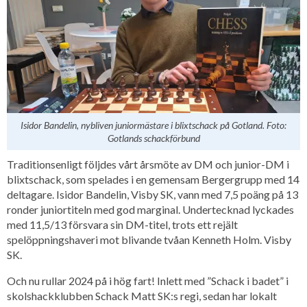
Isidor Bandelin, nybliven juniormästare i blixtschack på Gotland. Foto:
Gotlands schackförbund
Traditionsenligt följdes vårt årsmöte av DM och junior-DM i
blixtschack, som spelades i en gemensam Bergergrupp med 14
deltagare. Isidor Bandelin, Visby SK, vann med 7,5 poäng på 13
ronder juniortiteln med god marginal. Undertecknad lyckades
med 11,5/13 försvara sin DM-titel, trots ett rejält
spelöppningshaveri mot blivande tvåan Kenneth Holm. Visby
SK.
Och nu rullar 2024 på i hög fart! Inlett med ”Schack i badet” i
skolshackklubben Schack Matt SK:s regi, sedan har lokalt