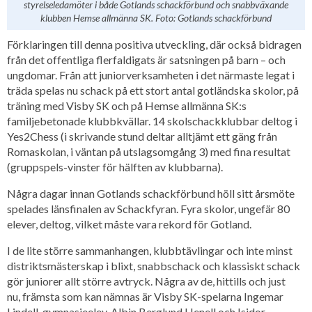
styrelseledamöter i både Gotlands schackförbund och snabbväxande
klubben Hemse allmänna SK. Foto: Gotlands schackförbund
Förklaringen till denna positiva utveckling, där också bidragen
från det offentliga flerfaldigats är satsningen på barn – och
ungdomar. Från att juniorverksamheten i det närmaste legat i
träda spelas nu schack på ett stort antal gotländska skolor, på
träning med Visby SK och på Hemse allmänna SK:s
familjebetonade klubbkvällar. 14 skolschackklubbar deltog i
Yes2Chess (i skrivande stund deltar alltjämt ett gäng från
Romaskolan, i väntan på utslagsomgång 3) med fina resultat
(gruppspels-vinster för hälften av klubbarna).
Några dagar innan Gotlands schackförbund höll sitt årsmöte
spelades länsfinalen av Schackfyran. Fyra skolor, ungefär 80
elever, deltog, vilket måste vara rekord för Gotland.
I de lite större sammanhangen, klubbtävlingar och inte minst
distriktsmästerskap i blixt, snabbschack och klassiskt schack
gör juniorer allt större avtryck. Några av de, hittills och just
nu, främsta som kan nämnas är Visby SK-spelarna Ingemar
Lindell, gymnasieelev, Albin Berglund Henell och Isidor