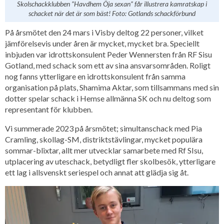
Skolschackklubben ”Havdhem Öja sexan” får illustrera kamratskap i
schacket när det är som bäst! Foto: Gotlands schackförbund
På årsmötet den 24 mars i Visby deltog 22 personer, vilket
jämförelsevis under åren är mycket, mycket bra. Speciellt
inbjuden var idrottskonsulent Peder Wennersten från RF Sisu
Gotland, med schack som ett av sina ansvarsområden. Roligt
nog fanns ytterligare en idrottskonsulent från samma
organisation på plats, Shamima Aktar, som tillsammans med sin
dotter spelar schack i Hemse allmänna SK och nu deltog som
representant för klubben.
Vi summerade 2023 på årsmötet; simultanschack med Pia
Cramling, skollag-SM, distriktstävlingar, mycket populära
sommar-blixtar, allt mer utvecklar samarbete med Rf SIsu,
utplacering av uteschack, betydligt fler skolbesök, ytterligare
ett lag i allsvenskt seriespel och annat att glädja sig åt.