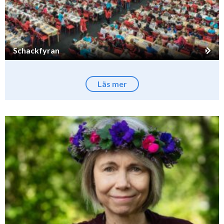
Schackfyran
Läs mer