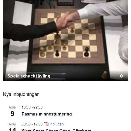
Spela schacktävling
Nya inbjudningar
13:00
-
22:00
AUG
9
Rasmus minnesturnering
08:00
-
17:00
Inbjudan
AUG
14
West Coast Chess Open, Göteborg