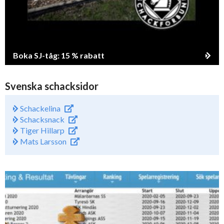
Boka SJ-tåg: 15 % rabatt
Svenska schacksidor
Schackelina
Schacksnack
Tiger Hillarp
Mats Larsson