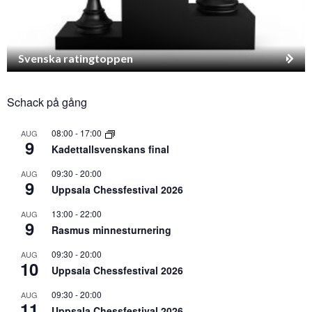
Svenska ratingtoppen
Schack på gång
08:00
-
17:00
AUG
9
Kadettallsvenskans final
09:30
-
20:00
AUG
9
Uppsala Chessfestival 2026
13:00
-
22:00
AUG
9
Rasmus minnesturnering
09:30
-
20:00
AUG
10
Uppsala Chessfestival 2026
09:30
-
20:00
AUG
11
Uppsala Chessfestival 2026