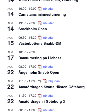
16:00
-
19:00
Inbjudan
AUG
14
Carnstams minnesturnering
19:00
-
23:00
Inbjudan
AUG
14
Stockholm Open
09:30
-
16:30
Inbjudan
AUG
15
Västerbottens Snabb-DM
18:30
-
20:00
AUG
17
Damturnering på Lichess
08:00
-
17:00
Inbjudan
AUG
22
Ängelholm Snabb Open
11:30
-
17:30
Inbjudan
AUG
22
Amatördragen Svarta Hästen Göteborg
11:30
-
17:30
Inbjudan
AUG
22
Amatördragen i Göteborg 3
08:00
-
17:00
Inbjudan
AUG