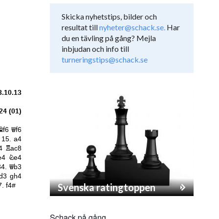
Skicka nyhetstips, bilder och
resultat till
nyheter@schack.se.
Har
du en tävling på gång? Mejla
inbjudan och info till
turneringstips@schack.se
Svenska ratingtoppen
Schack på gång