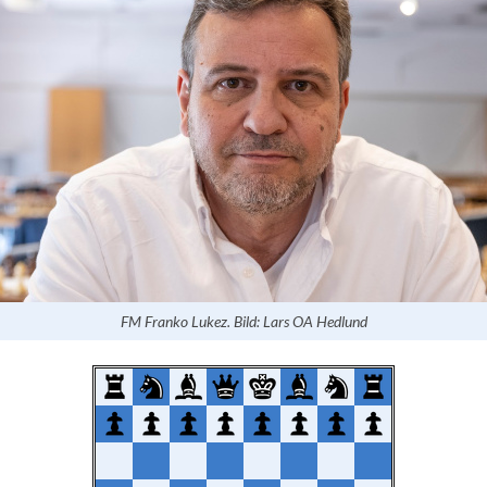
FM Franko Lukez. Bild: Lars OA Hedlund