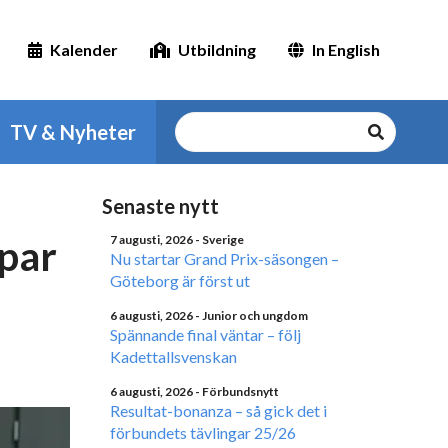
Kalender
Utbildning
In English
TV & Nyheter
Senaste nytt
par
7 augusti, 2026
- Sverige
Nu startar Grand Prix-säsongen –
Göteborg är först ut
6 augusti, 2026
- Junior och ungdom
Spännande final väntar – följ
Kadettallsvenskan
6 augusti, 2026
- Förbundsnytt
Resultat-bonanza – så gick det i
förbundets tävlingar 25/26