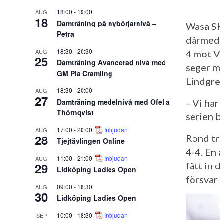
18:00
-
19:00
AUG
18
Damträning på nybörjarnivå –
Wasa SK
Petra
därmed 
18:30
-
20:30
AUG
4 mot V
25
Damträning Avancerad nivå med
seger m
GM Pia Cramling
Lindgre
18:30
-
20:00
AUG
27
Damträning medelnivå med Ofelia
–
Vi har
Thörnqvist
serien 
17:00
-
20:00
Inbjudan
AUG
28
Rond tr
Tjejtävlingen Online
4-4. En
11:00
-
21:00
Inbjudan
AUG
fått in
29
Lidköping Ladies Open
försvar
09:00
-
16:30
AUG
30
Lidköping Ladies Open
10:00
-
18:30
Inbjudan
SEP