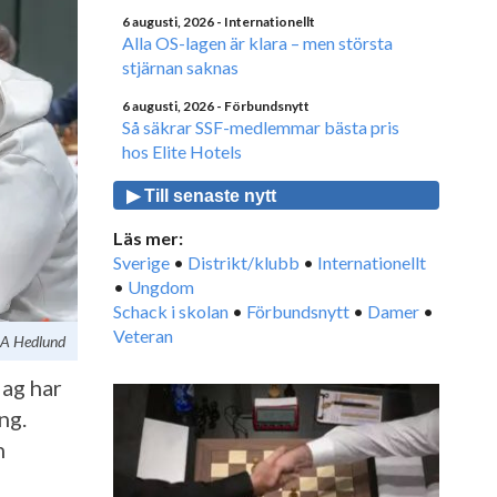
6 augusti, 2026
- Internationellt
Alla OS-lagen är klara – men största
stjärnan saknas
6 augusti, 2026
- Förbundsnytt
Så säkrar SSF-medlemmar bästa pris
hos Elite Hotels
▶ Till senaste nytt
Läs mer:
Sverige
•
Distrikt/klubb
•
Internationellt
•
Ungdom
Schack i skolan
•
Förbundsnytt
•
Damer
•
Veteran
OA Hedlund
dag har
ng.
h