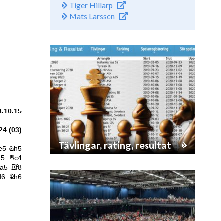
Tiger Hillarp
Mats Larsson
Tävlingar, rating, resultat