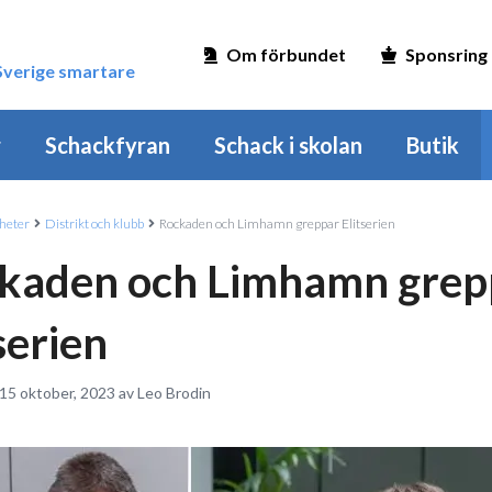
Om förbundet
Sponsring
 Sverige smartare
r
Schackfyran
Schack i skolan
Butik
heter
Distrikt och klubb
Rockaden och Limhamn greppar Elitserien
kaden och Limhamn grep
serien
 15 oktober, 2023 av Leo Brodin