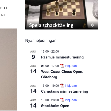
na i
ina
Spela schacktävling
Nya inbjudningar
13:00
-
22:00
AUG
9
Rasmus minnesturnering
08:00
-
17:00
Inbjudan
AUG
14
West Coast Chess Open,
Göteborg
16:00
-
19:00
Inbjudan
AUG
14
Carnstams minnesturnering
19:00
-
23:00
Inbjudan
AUG
14
Stockholm Open