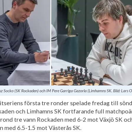
z Socko (SK Rockaden) och IM Pere Garriga Gazorla (Limhamns SK. Bild: Lars 
itseriens första tre ronder spelade fredag till sön
aden och Limhamns SK fortfarande full matchpoä
rond tre vann Rockaden med 6-2 mot Växjö SK oc
 med 6.5-1.5 mot Västerås SK.