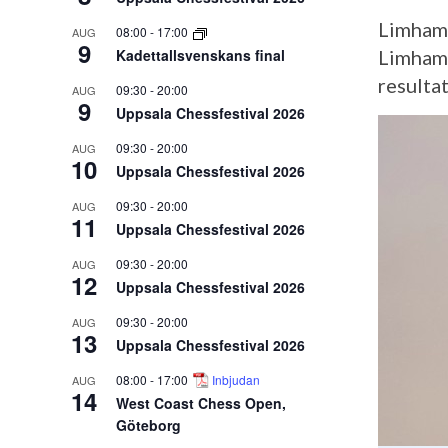
Limhamn
08:00
-
17:00
AUG
9
Kadettallsvenskans final
Limhamn
resultat
09:30
-
20:00
AUG
9
Uppsala Chessfestival 2026
09:30
-
20:00
AUG
10
Uppsala Chessfestival 2026
09:30
-
20:00
AUG
11
Uppsala Chessfestival 2026
09:30
-
20:00
AUG
12
Uppsala Chessfestival 2026
09:30
-
20:00
AUG
13
Uppsala Chessfestival 2026
08:00
-
17:00
Inbjudan
AUG
14
West Coast Chess Open,
Göteborg