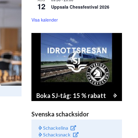
12
Uppsala Chessfestival 2026
Visa kalender
Boka SJ-tåg: 15 % rabatt
Svenska schacksidor
Schackelina
Schacksnack