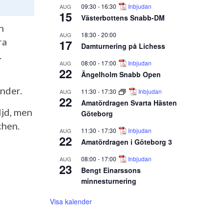
09:30
-
16:30
Inbjudan
AUG
15
Västerbottens Snabb-DM
n
18:30
-
20:00
AUG
ra
17
Damturnering på Lichess
.
08:00
-
17:00
Inbjudan
AUG
22
Ängelholm Snabb Open
nder.
11:30
-
17:30
Inbjudan
AUG
22
Amatördragen Svarta Hästen
ljd, men
Göteborg
chen.
11:30
-
17:30
Inbjudan
AUG
22
Amatördragen i Göteborg 3
08:00
-
17:00
Inbjudan
AUG
23
Bengt Einarssons
minnesturnering
Visa kalender