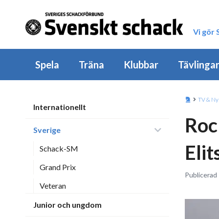
Vi gör
Spela
Träna
Klubbar
Tävlinga
TV & Ny
Internationellt
Roc
Sverige
Elit
Schack-SM
Grand Prix
Publicerad
Veteran
Junior och ungdom