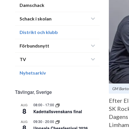
Damschack
Schack i skolan
Distrikt och klubb
Förbundsnytt
TV
Nyhetsarkiv
GM Bartos
Tävlingar, Sverige
Efter El
08:00
-
17:00
AUG
SK Rock
8
Kadettallsvenskans final
Dagens 
09:30
-
20:00
AUG
Limhamn
8
Uppsala Chessfestival 2026