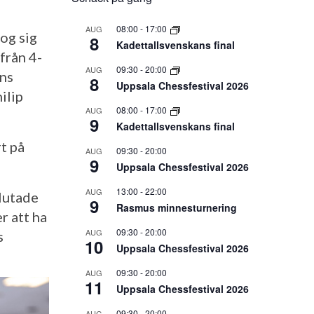
08:00
-
17:00
AUG
og sig
8
Kadettallsvenskans final
från 4-
09:30
-
20:00
AUG
ens
8
Uppsala Chessfestival 2026
ilip
08:00
-
17:00
AUG
9
Kadettallsvenskans final
rt på
09:30
-
20:00
AUG
9
Uppsala Chessfestival 2026
13:00
-
22:00
AUG
lutade
9
Rasmus minnesturnering
r att ha
09:30
-
20:00
AUG
s
10
Uppsala Chessfestival 2026
09:30
-
20:00
AUG
11
Uppsala Chessfestival 2026
09:30
-
20:00
AUG