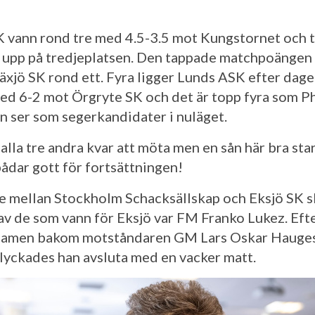
 vann rond tre med 4.5-3.5 mot Kungstornet och t
upp på tredjeplatsen. Den tappade matchpoängen 
äxjö SK rond ett. Fyra ligger Lunds ASK efter dag
ed 6-2 mot Örgryte SK och det är topp fyra som Ph
n ser som segerkandidater i nuläget.
 alla tre andra kvar att möta men en sån här bra sta
bådar gott för fortsättningen!
e mellan Stockholm Schacksällskap och Eksjö SK s
 av de som vann för Eksjö var FM Franko Lukez. Efte
 damen bakom motståndaren GM Lars Oskar Hauge
 lyckades han avsluta med en vacker matt.