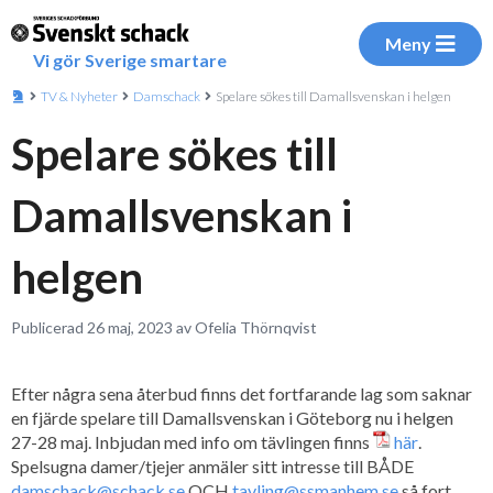
Meny
Vi gör Sverige smartare
TV & Nyheter
Damschack
Spelare sökes till Damallsvenskan i helgen
Spelare sökes till
Damallsvenskan i
helgen
Publicerad 26 maj, 2023 av Ofelia Thörnqvist
Efter några sena återbud finns det fortfarande lag som saknar
en fjärde spelare till Damallsvenskan i Göteborg nu i helgen
27-28 maj. Inbjudan med info om tävlingen finns
här
.
Spelsugna damer/tjejer anmäler sitt intresse till BÅDE
damschack@schack.se
OCH
tavling@ssmanhem.se
så fort