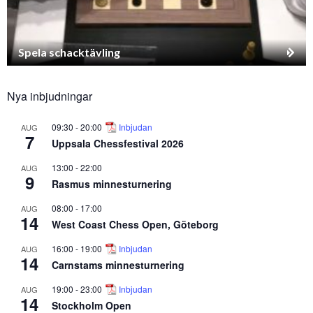
Spela schacktävling
Nya inbjudningar
09:30
-
20:00
Inbjudan
AUG
7
Uppsala Chessfestival 2026
13:00
-
22:00
AUG
9
Rasmus minnesturnering
08:00
-
17:00
AUG
14
West Coast Chess Open, Göteborg
16:00
-
19:00
Inbjudan
AUG
14
Carnstams minnesturnering
19:00
-
23:00
Inbjudan
AUG
14
Stockholm Open