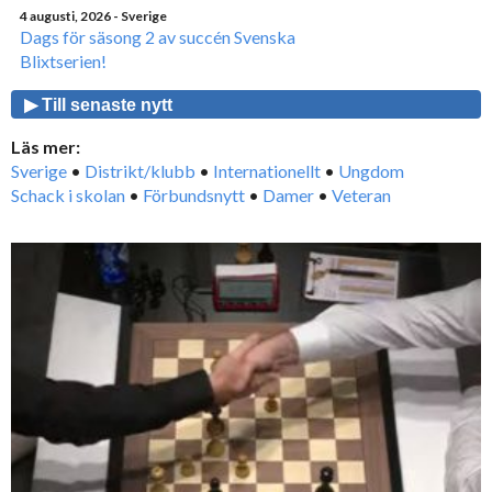
4 augusti, 2026
- Sverige
Dags för säsong 2 av succén Svenska
Blixtserien!
▶ Till senaste nytt
Läs mer:
Sverige
•
Distrikt/klubb
•
Internationellt
•
Ungdom
Schack i skolan
•
Förbundsnytt
•
Damer
•
Veteran