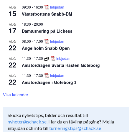
09:30
-
16:30
Inbjudan
AUG
15
Västerbottens Snabb-DM
18:30
-
20:00
AUG
17
Damturnering på Lichess
08:00
-
17:00
Inbjudan
AUG
22
Ängelholm Snabb Open
11:30
-
17:30
Inbjudan
AUG
22
Amatördragen Svarta Hästen Göteborg
11:30
-
17:30
Inbjudan
AUG
22
Amatördragen i Göteborg 3
Visa kalender
Skicka nyhetstips, bilder och resultat till
nyheter@schack.se.
Har du en tävling på gång? Mejla
inbjudan och info till
turneringstips@schack.se