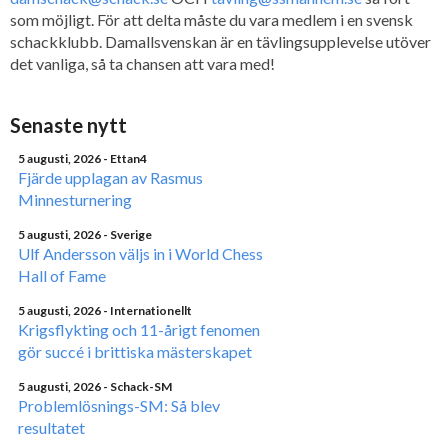
som möjligt. För att delta måste du vara medlem i en svensk
schackklubb. Damallsvenskan är en tävlingsupplevelse utöver
det vanliga, så ta chansen att vara med!
Senaste nytt
5 augusti, 2026
- Ettan4
Fjärde upplagan av Rasmus
Minnesturnering
5 augusti, 2026
- Sverige
Ulf Andersson väljs in i World Chess
Hall of Fame
5 augusti, 2026
- Internationellt
Krigsflykting och 11-årigt fenomen
gör succé i brittiska mästerskapet
5 augusti, 2026
- Schack-SM
Problemlösnings-SM: Så blev
resultatet