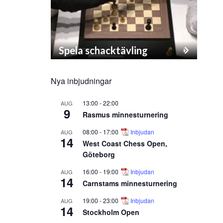
Spela schacktävling
Nya inbjudningar
13:00
-
22:00
AUG
9
Rasmus minnesturnering
08:00
-
17:00
Inbjudan
AUG
14
West Coast Chess Open,
Göteborg
16:00
-
19:00
Inbjudan
AUG
14
Carnstams minnesturnering
19:00
-
23:00
Inbjudan
AUG
14
Stockholm Open