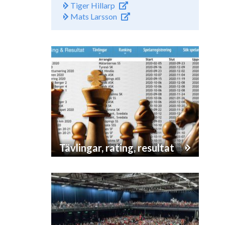
Tiger Hillarp
Mats Larsson
Tävlingar, rating, resultat