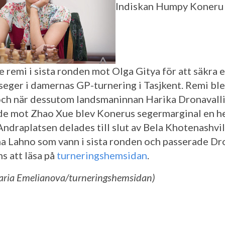
Indiskan Humpy Koneru
 remi i sista ronden mot Olga Gitya för att säkra 
seger i damernas GP-turnering i Tasjkent. Remi ble
och när dessutom landsmaninnan Harika Dronavall
de mot Zhao Xue blev Konerus segermarginal en h
Andraplatsen delades till slut av Bela Khotenashvil
a Lahno som vann i sista ronden och passerade Dro
s att läsa på
turneringshemsidan
.
Maria Emelianova/turneringshemsidan)