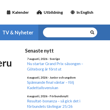
Kalender
Utbildning
In English
TV & Nyheter
Senaste nytt
eru
7 augusti, 2026
- Sverige
Nu startar Grand Prix-säsongen –
Göteborg är först ut
6 augusti, 2026
- Junior och ungdom
Spännande final väntar – följ
Kadettallsvenskan
6 augusti, 2026
- Förbundsnytt
Resultat-bonanza – så gick det i
förbundets tävlingar 25/26