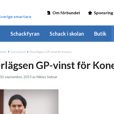
Om förbundet
Sponsring
 Sverige smartare
r
Schackfyran
Schack i skolan
Butik
heter
Damschack
Överlägsen GP-vinst för Koneru
rlägsen GP-vinst för Kon
 30 september, 2013 av Niklas Sidmar