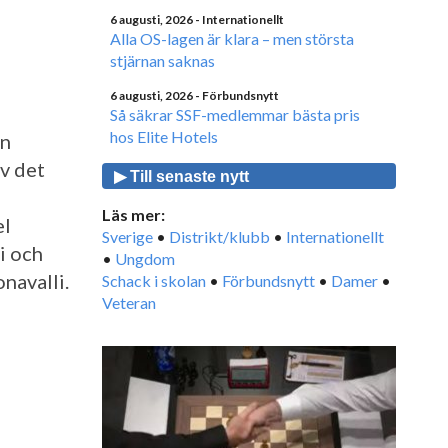
6 augusti, 2026
- Internationellt
Alla OS-lagen är klara – men största
stjärnan saknas
6 augusti, 2026
- Förbundsnytt
Så säkrar SSF-medlemmar bästa pris
hos Elite Hotels
en
v det
▶ Till senaste nytt
i
Läs mer:
el
Sverige
•
Distrikt/klubb
•
Internationellt
i och
•
Ungdom
navalli.
Schack i skolan
•
Förbundsnytt
•
Damer
•
Veteran