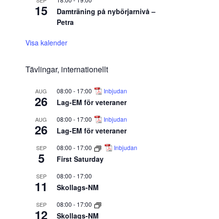
SEP
15
Damträning på nybörjarnivå –
Petra
Visa kalender
Tävlingar, internationellt
08:00
-
17:00
Inbjudan
AUG
26
Lag-EM för veteraner
08:00
-
17:00
Inbjudan
AUG
26
Lag-EM för veteraner
08:00
-
17:00
Inbjudan
SEP
5
First Saturday
08:00
-
17:00
SEP
11
Skollags-NM
08:00
-
17:00
SEP
12
Skollags-NM