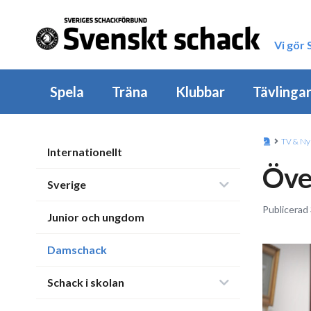
Vi gör
Spela
Träna
Klubbar
Tävlinga
TV & Ny
Internationellt
Öve
Sverige
Publicerad
Junior och ungdom
Damschack
Schack i skolan