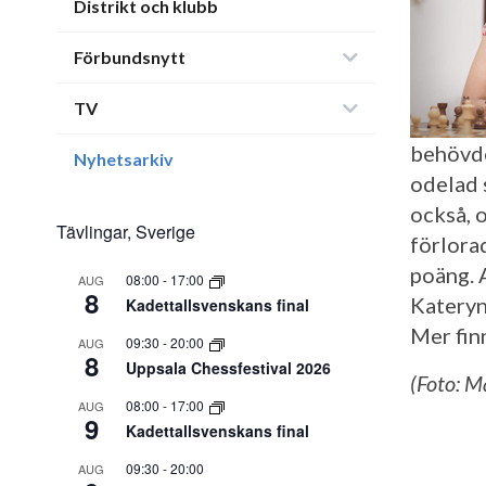
Distrikt och klubb
Förbundsnytt
TV
behövde
Nyhetsarkiv
odelad 
också, 
Tävlingar, Sverige
förlora
poäng. 
08:00
-
17:00
AUG
8
Kateryn
Kadettallsvenskans final
Mer finn
09:30
-
20:00
AUG
8
Uppsala Chessfestival 2026
(Foto: 
08:00
-
17:00
AUG
9
Kadettallsvenskans final
09:30
-
20:00
AUG