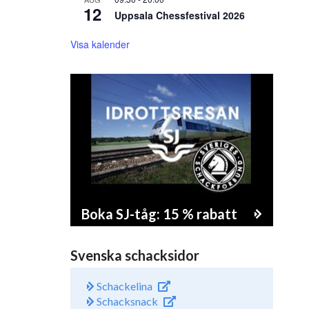
12
Uppsala Chessfestival 2026
Visa kalender
Boka SJ-tåg: 15 % rabatt
Svenska schacksidor
Schackelina
Schacksnack