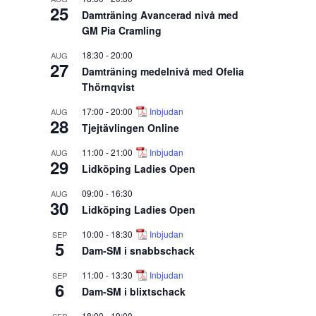
25
Damträning Avancerad nivå med
GM Pia Cramling
18:30
-
20:00
AUG
27
Damträning medelnivå med Ofelia
Thörnqvist
17:00
-
20:00
Inbjudan
AUG
28
Tjejtävlingen Online
11:00
-
21:00
Inbjudan
AUG
29
Lidköping Ladies Open
09:00
-
16:30
AUG
30
Lidköping Ladies Open
10:00
-
18:30
Inbjudan
SEP
5
Dam-SM i snabbschack
11:00
-
13:30
Inbjudan
SEP
6
Dam-SM i blixtschack
18:00
-
19:00