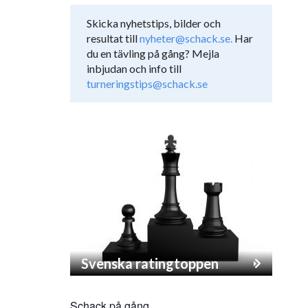
Skicka nyhetstips, bilder och
resultat till
nyheter@schack.se.
Har
du en tävling på gång? Mejla
inbjudan och info till
turneringstips@schack.se
Svenska ratingtoppen
Schack på gång