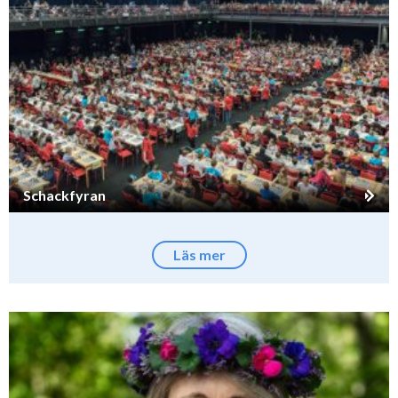
Schackfyran
Läs mer