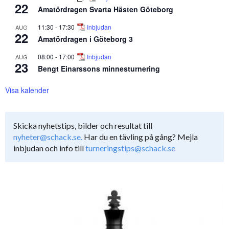
22
Amatördragen Svarta Hästen Göteborg
11:30
-
17:30
Inbjudan
AUG
22
Amatördragen i Göteborg 3
08:00
-
17:00
Inbjudan
AUG
23
Bengt Einarssons minnesturnering
Visa kalender
Skicka nyhetstips, bilder och resultat till
nyheter@schack.se.
Har du en tävling på gång? Mejla
inbjudan och info till
turneringstips@schack.se