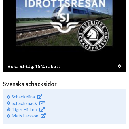
Boka SJ-tåg: 15 % rabatt
Svenska schacksidor
Schackelina
Schacksnack
Tiger Hillarp
Mats Larsson