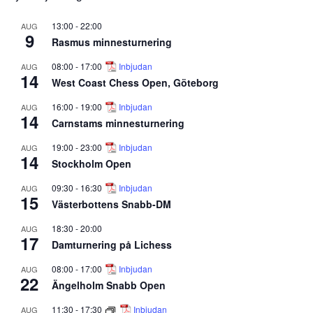
13:00
-
22:00
AUG
9
Rasmus minnesturnering
08:00
-
17:00
Inbjudan
AUG
14
West Coast Chess Open, Göteborg
16:00
-
19:00
Inbjudan
AUG
14
Carnstams minnesturnering
19:00
-
23:00
Inbjudan
AUG
14
Stockholm Open
09:30
-
16:30
Inbjudan
AUG
15
Västerbottens Snabb-DM
18:30
-
20:00
AUG
17
Damturnering på Lichess
08:00
-
17:00
Inbjudan
AUG
22
Ängelholm Snabb Open
11:30
-
17:30
Inbjudan
AUG