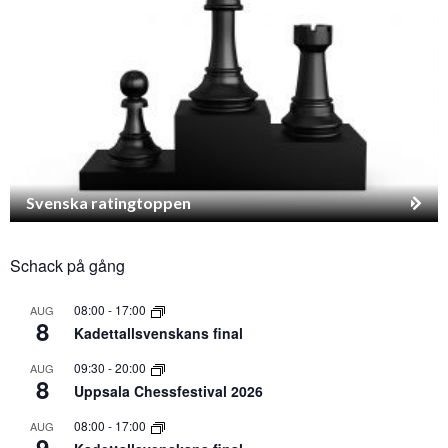
Svenska ratingtoppen
Schack på gång
08:00
-
17:00
AUG
8
Kadettallsvenskans final
09:30
-
20:00
AUG
8
Uppsala Chessfestival 2026
08:00
-
17:00
AUG
9