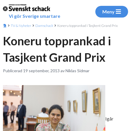
Meny
Vi gör Sverige smartare
TV & Nyheter
Damschack
Koneru topprankad i Tasjkent Grand Prix
Koneru topprankad i
Tasjkent Grand Prix
Publicerad 19 september, 2013 av Niklas Sidmar
Igår