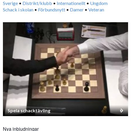
Sverige
•
Distrikt/klubb
•
Internationellt
•
Ungdom
Schack i skolan
•
Förbundsnytt
•
Damer
•
Veteran
Spela schacktävling
Nya inbjudningar