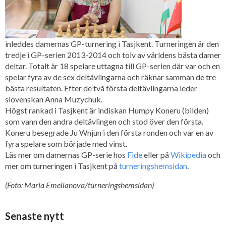
inleddes damernas GP-turnering i Tasjkent. Turneringen är den
tredje i GP-serien 2013-2014 och tolv av världens bästa damer
deltar. Totalt är 18 spelare uttagna till GP-serien där var och en
spelar fyra av de sex deltävlingarna och räknar samman de tre
bästa resultaten. Efter de två första deltävlingarna leder
slovenskan Anna Muzychuk.
Högst rankad i Tasjkent är indiskan Humpy Koneru (bilden)
som vann den andra deltävlingen och stod över den första.
Koneru besegrade Ju Wnjun i den första ronden och var en av
fyra spelare som började med vinst.
Läs mer om damernas GP-serie hos
Fide
eller på
Wikipedia
och
mer om turneringen i Tasjkent på
turneringshemsidan
.
(Foto: Maria Emelianova/turneringshemsidan)
Senaste nytt