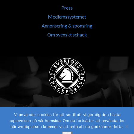
Press
Medlemssystemet
Annonsering & sponsring
Om svenskt schack
Vi använder cookies för att se till att vi ger dig den bästa
Visselblåsaren
upplevelsen på vår hemsida. Om du fortsätter att använda den
här webbplatsen kommer vi att anta att du godkänner detta.