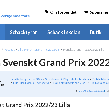
Om förbundet
Sponsring
 Sverige smartare
r
Schackfyran
Schack i skolan
Butik
r
Resultat
Lilla Svenskt Grand Prix 2022/23
Svenskt Grand Prix 2022/23 Lilla
la Svenskt Grand Prix 202
Lilla Kvibergspelen 2022
Stockholms GP by Elite Hotels lilla
Mobile labs 
x
Lilla Elite Hotels Open 2023
Lilla Påskturneringen 2023
Lilla Deltalift
illa
Se
den officiella resultatsidan
fö
t Grand Prix 2022/23 Lilla