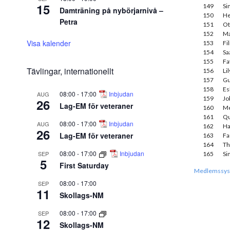
15
149
Si
Damträning på nybörjarnivå –
150
He
Petra
151
Ot
152
Ma
Visa kalender
153
Fi
154
Sa
155
Fa
Tävlingar, internationellt
156
Li
157
Gu
158
Es
08:00
-
17:00
Inbjudan
AUG
159
Jo
26
Lag-EM för veteraner
160
Me
161
Qu
08:00
-
17:00
Inbjudan
AUG
162
Ha
26
Lag-EM för veteraner
163
Fa
164
Th
08:00
-
17:00
Inbjudan
SEP
165
Si
5
First Saturday
Medlemssys
08:00
-
17:00
SEP
11
Skollags-NM
08:00
-
17:00
SEP
12
Skollags-NM