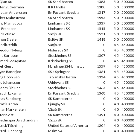
 Qian Xu
SK Sandlöparen
1383
5,0
500000
ter Zuckerman
IFK Hindås
1380
5,0
500000
istian Andersson
En Passant, Svedala
1317
5,0
500000
ker Malmström
SK Sandlöparen
1553
5,0
500000
ina Mamadova
Limhamns SK
1337
5,0
500000
a Fransson
Limhamns SK
1515
5,0
500000
id Lotinac
Växjö SK
1521
5,0
500000
mon Eisele
Eslövs SK
1418
5,0
500000
nrik Stridh
Växjö SK
0
4,5
450000
eodor Nyberg
Nolereds SK
0
4,5
450000
ns Karlsson
Stockholms SS
1307
4,5
450000
med Sedaqatyar
Kristineberg SK
0
4,5
450000
el Kleist
Harplinge SS-Halmstad
1559
4,5
450000
yan Banerjee
SS 4 Springare
1361
4,5
450000
ng Hoon Seo
Trojanska Hästen
1324
4,5
450000
ic Johansson
Uddevalla SS
0
4,5
450000
ders Öhlund
Stockholms SS
1463
4,5
450000
sach Laksman
En Passant, Svedala
1368
4,5
450000
kas Sundberg
SK Kamraterna
0
4,0
400000
mzi Badran
Ljungby SK
0
4,0
400000
han Markensten
Växjö SK
0
4,0
400000
ter Kvist
SK Kamraterna
1391
4,0
400000
ethirajan Balachandran
Växjö SK
0
4,0
400000
trick T Schilling
United States of America
1204
4,0
400000
kard Lundberg
Malmö AS
0
4,0
400000