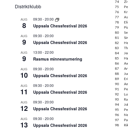
74
Zi
Distrikt/klubb
75
Pe
76
Kr
77
As
09:30
-
20:00
AUG
78
El
8
Uppsala Chessfestival 2026
79
Pi
80
Se
09:30
-
20:00
AUG
81
Si
9
Uppsala Chessfestival 2026
82
He
83
Th
13:00
-
22:00
AUG
84
Je
9
Rasmus minnesturnering
85
Ha
86
Ax
09:30
-
20:00
87
Ar
AUG
10
88
Ju
Uppsala Chessfestival 2026
89
Er
90
An
09:30
-
20:00
AUG
11
91
Pe
Uppsala Chessfestival 2026
92
Lu
93
Ra
09:30
-
20:00
AUG
94
Jo
12
Uppsala Chessfestival 2026
95
Pe
96
Ne
09:30
-
20:00
AUG
97
Pa
13
Uppsala Chessfestival 2026
98
Ri