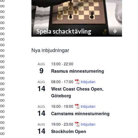
00
00
00
00
00
00
Spela schacktävling
00
00
00
Nya inbjudningar
00
00
00
13:00
-
22:00
AUG
00
9
Rasmus minnesturnering
00
00
08:00
-
17:00
Inbjudan
AUG
00
14
West Coast Chess Open,
00
Göteborg
00
00
16:00
-
19:00
Inbjudan
00
AUG
14
00
Carnstams minnesturnering
00
00
19:00
-
23:00
Inbjudan
AUG
14
00
Stockholm Open
00