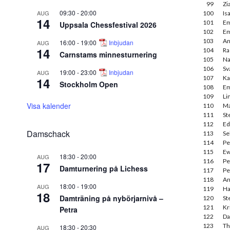
99
Zi
09:30
-
20:00
AUG
100
Is
14
101
Em
Uppsala Chessfestival 2026
102
Em
103
An
16:00
-
19:00
Inbjudan
AUG
14
104
Ra
Carnstams minnesturnering
105
Na
106
Sv
19:00
-
23:00
Inbjudan
AUG
107
Ka
14
Stockholm Open
108
Em
109
Li
Visa kalender
110
Ma
111
St
112
Ed
Damschack
113
Se
114
Pe
115
Ew
18:30
-
20:00
AUG
116
Pe
17
Damturnering på Lichess
117
Pe
118
An
18:00
-
19:00
AUG
119
Ha
18
Damträning på nybörjarnivå –
120
St
121
Kr
Petra
122
Da
123
Th
18:30
-
20:30
AUG