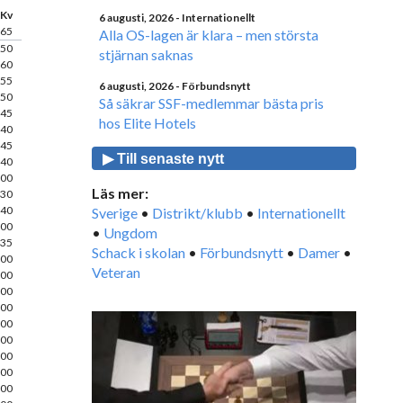
Kv
6 augusti, 2026
- Internationellt
65
Alla OS-lagen är klara – men största
50
stjärnan saknas
60
55
6 augusti, 2026
- Förbundsnytt
50
Så säkrar SSF-medlemmar bästa pris
45
hos Elite Hotels
40
45
▶ Till senaste nytt
40
00
Läs mer:
30
40
Sverige
•
Distrikt/klubb
•
Internationellt
00
•
Ungdom
35
Schack i skolan
•
Förbundsnytt
•
Damer
•
00
Veteran
00
00
00
00
00
00
00
00