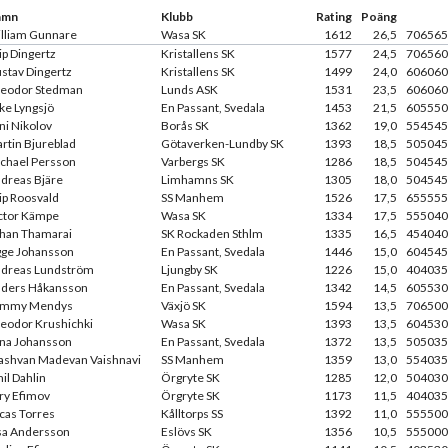
amn
Klubb
Rating
Poäng
lliam Gunnare
Wasa SK
1612
26,5
706565
lip Dingertz
Kristallens SK
1577
24,5
706560
stav Dingertz
Kristallens SK
1499
24,0
606060
eodor Stedman
Lunds ASK
1531
23,5
606060
ke Lyngsjö
En Passant, Svedala
1453
21,5
605550
ni Nikolov
Borås SK
1362
19,0
554545
rtin Bjureblad
Götaverken-Lundby SK
1393
18,5
505045
chael Persson
Varbergs SK
1286
18,5
504545
dreas Bjäre
Limhamns SK
1305
18,0
504545
lip Roosvald
SS Manhem
1526
17,5
655555
ctor Kämpe
Wasa SK
1334
17,5
555040
han Thamarai
SK Rockaden Sthlm
1335
16,5
454040
gge Johansson
En Passant, Svedala
1446
15,0
604545
dreas Lundström
Ljungby SK
1226
15,0
404035
ders Håkansson
En Passant, Svedala
1342
14,5
605530
ommy Mendys
Växjö SK
1594
13,5
706500
eodor Krushichki
Wasa SK
1393
13,5
604530
ina Johansson
En Passant, Svedala
1372
13,5
505035
ashvan Madevan Vaishnavi
SS Manhem
1359
13,0
554035
il Dahlin
Örgryte SK
1285
12,0
504030
ry Efimov
Örgryte SK
1173
11,5
404035
cas Torres
Kålltorps SS
1392
11,0
555500
sa Andersson
Eslövs SK
1356
10,5
555000