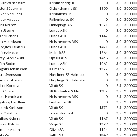
kar Warnestam
Kristineberg SK
0
3,0
300000
ctor Söderman
Oskarshamns SS
1399
3,0
300000
iver Neculcea
Kristallens SK
0
3,0
300000
iver Haddad
Falkenbergs SK
0
3,0
300000
na Krantz
Linköpings ASS
1071
3,0
300000
rs Jägare
Lunds ASK
0
3,0
300000
anru Zhong
Lunds ASK
1142
3,0
300000
ex Henriksen
Helsingborgs ASK
0
3,0
300000
orgios Tsiakiris
Lunds ASK
1421
3,0
300000
örgy Mezei
Malmö SS
1264
3,0
300000
rzy Groblewski
Upsala ASS
1458
3,0
300000
örn Bodin
Lunds ASK
1062
3,0
300000
gnus Johansson
Kalmar SK
1272
3,0
300000
ula Svensson
Harplinge SS-Halmstad
0
3,0
300000
rcus Filipsson
Harplinge SS-Halmstad
0
3,0
300000
bor Koranyi
Växjö SK
0
2,5
250000
lip Chivoiu
SK Rockaden Sthlm
1232
2,5
250000
els Henriksen
Helsingborgs ASK
0
2,5
250000
yak Raj Bardhan
Limhamns SK
0
2,5
250000
edrik Karlsson
Växjö SK
1375
2,5
250000
ra Ostafiev
Trojanska Hästen
0
2,5
250000
ttias Nyberg
Växjö SK
1167
2,5
250000
opold Martin
Växjö SK
1279
2,5
250000
n Ljungstam
Gävle SA
1124
2,5
250000
ts Wall
Säffle SK
1349
2,5
250000