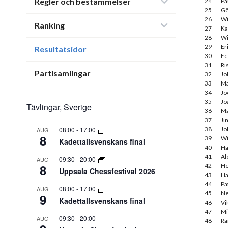
Regler och bestämmelser
24
Pa
25
Gö
26
Wi
Ranking
27
Ka
28
Wi
29
Er
Resultatsidor
30
Ec
31
Ri
Partisamlingar
32
Jo
33
Ma
34
Jo
35
Jo
Tävlingar, Sverige
36
Ma
37
Ji
08:00
-
17:00
38
Jo
AUG
8
39
Wi
Kadettallsvenskans final
40
Ha
41
Al
09:30
-
20:00
AUG
8
42
He
Uppsala Chessfestival 2026
43
Ha
44
Pa
08:00
-
17:00
AUG
45
Ne
9
Kadettallsvenskans final
46
Vi
47
Mi
09:30
-
20:00
AUG
48
Ra