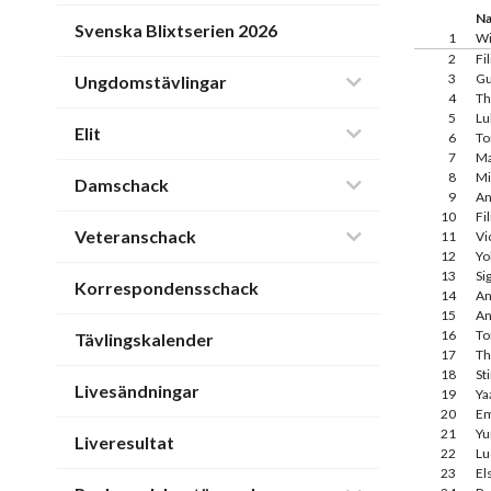
N
Svenska Blixtserien 2026
1
Wi
2
Fi
3
Gu
Ungdomstävlingar
4
Th
5
Lu
Elit
6
To
7
Ma
8
Mi
Damschack
9
An
10
Fi
Veteranschack
11
Vi
12
Yo
13
Si
Korrespondensschack
14
An
15
An
16
T
Tävlingskalender
17
Th
18
St
Livesändningar
19
Ya
20
Em
21
Yu
Liveresultat
22
Lu
23
El