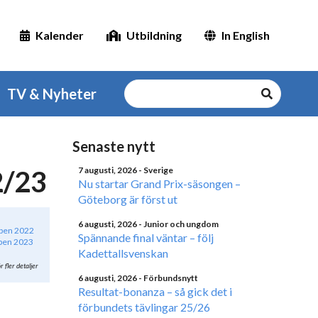
Kalender
Utbildning
In English
TV & Nyheter
Senaste nytt
2/23
7 augusti, 2026
- Sverige
Nu startar Grand Prix-säsongen –
Göteborg är först ut
6 augusti, 2026
- Junior och ungdom
open 2022
Spännande final väntar – följ
 Open 2023
Kadettallsvenskan
r fler detaljer
6 augusti, 2026
- Förbundsnytt
Resultat-bonanza – så gick det i
förbundets tävlingar 25/26