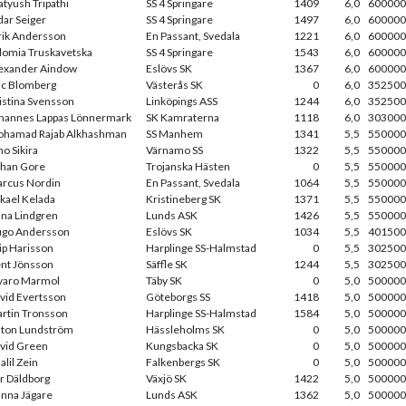
atyush Tripathi
SS 4 Springare
1409
6,0
600000
dar Seiger
SS 4 Springare
1497
6,0
600000
rik Andersson
En Passant, Svedala
1221
6,0
600000
lomia Truskavetska
SS 4 Springare
1543
6,0
600000
exander Aindow
Eslövs SK
1367
6,0
600000
ic Blomberg
Västerås SK
0
6,0
352500
istina Svensson
Linköpings ASS
1244
6,0
352500
hannes Lappas Lönnermark
SK Kamraterna
1118
6,0
303000
hamad Rajab Alkhashman
SS Manhem
1341
5,5
550000
no Sikira
Värnamo SS
1322
5,5
550000
han Gore
Trojanska Hästen
0
5,5
550000
rcus Nordin
En Passant, Svedala
1064
5,5
550000
kael Kelada
Kristineberg SK
1371
5,5
550000
na Lindgren
Lunds ASK
1426
5,5
550000
go Andersson
Eslövs SK
1034
5,5
401500
lip Harisson
Harplinge SS-Halmstad
0
5,5
302500
nt Jönsson
Säffle SK
1244
5,5
302500
varo Marmol
Täby SK
0
5,0
500000
vid Evertsson
Göteborgs SS
1418
5,0
500000
rtin Tronsson
Harplinge SS-Halmstad
1584
5,0
500000
ton Lundström
Hässleholms SK
0
5,0
500000
vid Green
Kungsbacka SK
0
5,0
500000
alil Zein
Falkenbergs SK
0
5,0
500000
r Däldborg
Växjö SK
1422
5,0
500000
nna Jägare
Lunds ASK
1362
5,0
500000