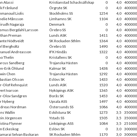
an Atassi
Kristianstad Schacksällskap
0
4,0
400000
ak Frånlund
Örgryte SK
0
4,0
400000
manouil Liolis
Stockholms SS
1254
4,0
400000
elie Månsson
Limhamns SK
1104
4,0
400000
irudh Nagaraja
Denmark
0
4,0
400000
smus Bergdahl Larsson
Örebro SS
0
4,0
400000
than Preman
Lunds ASK
1411
4,0
400000
ante Nödtveidt
SK Rockaden Sthlm
1364
4,0
400000
rl Bergholtz
Örebro SS
1490
4,0
400000
anuel Andreasson
IFK Hindås
1322
4,0
400000
no Thelin
Kristallens SK
0
4,0
400000
rcus Sandberg
Trojanska Hästen
0
4,0
400000
en-Erik Öhlund
Kalmar SK
1438
4,0
400000
win Chen
Trojanska Hästen
1292
4,0
400000
bastian Olsson
Eslövs SK
1433
4,0
400000
r-Olof Rehnquist
Lunds ASK
1520
4,0
400000
ert Ivarson
Nyköpings ASK
1365
4,0
400000
r-Olov Sandgren
Borås SK
1453
4,0
400000
r Nyberg
Upsala ASS
1497
4,0
400000
dreas Nordman
Östersunds SS
1086
4,0
400000
ns Wallin
Eskilstuna SK
1273
3,5
350000
ein Jörgensen
Ystads SS
1505
3,5
350000
istina Flynner
Linköpings ASS
1084
3,5
251000
n Eckeskog
Eslövs SK
0
3,0
300000
amarai Selvan Baskaran
SK Rockaden Sthlm
1170
3,0
300000