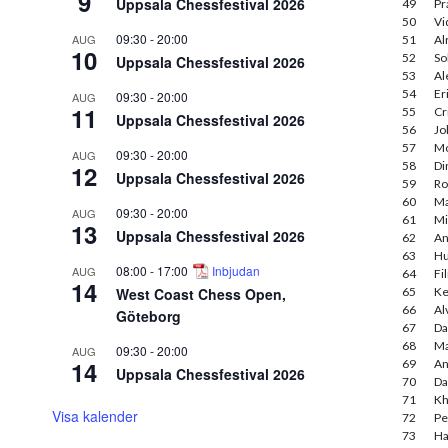
9
Uppsala Chessfestival 2026
49
Pr
50
Vi
09:30
-
20:00
AUG
51
Al
10
52
So
Uppsala Chessfestival 2026
53
Al
54
Er
09:30
-
20:00
AUG
11
55
Cr
Uppsala Chessfestival 2026
56
Jo
57
Mo
09:30
-
20:00
AUG
58
Di
12
Uppsala Chessfestival 2026
59
Ro
60
Ma
09:30
-
20:00
AUG
61
Mi
13
Uppsala Chessfestival 2026
62
An
63
Hu
08:00
-
17:00
Inbjudan
AUG
64
Fi
14
West Coast Chess Open,
65
Ke
66
Al
Göteborg
67
Da
68
Ma
09:30
-
20:00
AUG
14
69
An
Uppsala Chessfestival 2026
70
Da
71
Kh
Visa kalender
72
Pe
73
Ha