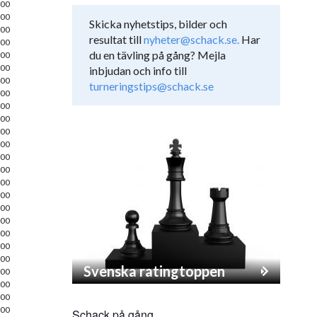
00
00
Skicka nyhetstips, bilder och
00
resultat till
nyheter@schack.se.
Har
00
du en tävling på gång? Mejla
00
00
inbjudan och info till
00
turneringstips@schack.se
00
00
00
00
00
00
00
00
00
00
00
00
00
00
Svenska ratingtoppen
00
00
00
00
Schack på gång