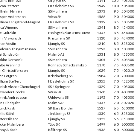
ulina Efimova
Örgryte SK
1141
10,5
403530
ran Steffert
Hässleholms SK
1549
10,0
505000
lhelm Nyhlén
SS Manhem
1373
9,5
504500
sper Andersson
Wasa SK
1566
9,0
504000
lliam Tengstrand-Nugent
Hässleholms SK
1339
8,5
503500
ica Wigemo
SS Manhem
1341
8,5
454000
e Gültekin
Essingeskolan JHRs Duvor
1347
8,5
454000
shi Viswanath
Kristallens SK
1128
8,5
454000
han Vestin
Ljungby SK
1210
8,5
353020
devan Thayumanavan
SS Manhem
1293
8,0
503000
el Sandström
Malmö AS
1331
8,0
453500
akim Dernevik
SS Manhem
1305
7,5
403500
lte Arenlind
Ronneby Schacksällskap
1178
7,5
403500
m Christoffersson
Ljungby SK
1029
7,5
402015
hn Löfgren
Kristineberg SK
1584
7,0
700000
lliam Steffert
Hässleholms SK
1355
7,0
452500
nish Akshat Chenchugari
SS 4 Springare
1329
7,0
403000
exander Brocke
Wasa SK
1168
7,0
403000
nrik Andreasson
Uddevalla SS
1195
7,0
403000
ns Lindquist
Malmö AS
1337
7,0
302020
trick Rask
SK Bara Bönder
1527
6,5
650000
llie Ståhl
Jönköpings SS
1339
6,5
353000
ktor Nilsson
Ljungby SK
1322
6,5
353000
ckel Malmberg
Täby SK
1499
6,0
600000
nny Al Saab
Kålltorps SS
1536
6,0
600000