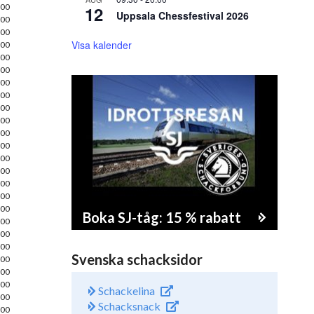
00
12
Uppsala Chessfestival 2026
00
00
Visa kalender
00
00
00
00
00
00
00
00
00
00
00
00
00
00
Boka SJ-tåg: 15 % rabatt
00
00
00
Svenska schacksidor
00
00
00
Schackelina
00
Schacksnack
00