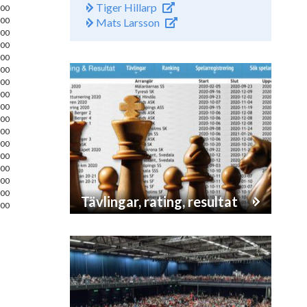
Tiger Hillarp
00
00
Mats Larsson
00
00
00
00
00
00
00
00
00
00
00
00
00
00
Tävlingar, rating, resultat
00