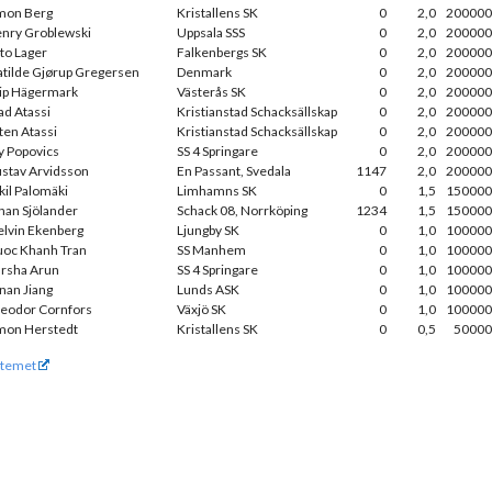
mon Berg
Kristallens SK
0
2,0
200000
nry Groblewski
Uppsala SSS
0
2,0
200000
to Lager
Falkenbergs SK
0
2,0
200000
tilde Gjørup Gregersen
Denmark
0
2,0
200000
lip Hägermark
Västerås SK
0
2,0
200000
ad Atassi
Kristianstad Schacksällskap
0
2,0
200000
ten Atassi
Kristianstad Schacksällskap
0
2,0
200000
ly Popovics
SS 4 Springare
0
2,0
200000
stav Arvidsson
En Passant, Svedala
1147
2,0
200000
kil Palomäki
Limhamns SK
0
1,5
150000
han Sjölander
Schack 08, Norrköping
1234
1,5
150000
lvin Ekenberg
Ljungby SK
0
1,0
100000
oc Khanh Tran
SS Manhem
0
1,0
100000
rsha Arun
SS 4 Springare
0
1,0
100000
nan Jiang
Lunds ASK
0
1,0
100000
eodor Cornfors
Växjö SK
0
1,0
100000
mon Herstedt
Kristallens SK
0
0,5
50000
temet