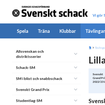
Vi gör
Spela
Träna
Klubbar
Tävlinga
Tävlinga
Allsvenskan och
distriktsserier
Lil
Schack-SM
Svenskt
SM i blixt och snabbschack
Grand Pri
2022/23 L
Svenskt Grand Prix
Svensk
Studentlag-SM