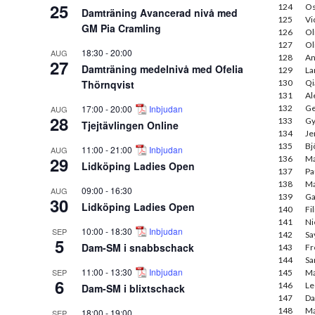
25
124
Os
Damträning Avancerad nivå med
125
Vi
GM Pia Cramling
126
Ol
127
Ol
18:30
-
20:00
AUG
128
An
27
Damträning medelnivå med Ofelia
129
La
Thörnqvist
130
Qi
131
Al
17:00
-
20:00
Inbjudan
132
Ge
AUG
28
133
Gy
Tjejtävlingen Online
134
Je
135
Bj
11:00
-
21:00
Inbjudan
AUG
29
136
Ma
Lidköping Ladies Open
137
Pa
138
Ma
09:00
-
16:30
AUG
139
Ga
30
Lidköping Ladies Open
140
Fi
141
Ni
10:00
-
18:30
Inbjudan
SEP
142
Sa
5
Dam-SM i snabbschack
143
Fr
144
Sa
11:00
-
13:30
Inbjudan
SEP
145
Ma
6
146
Le
Dam-SM i blixtschack
147
Da
148
Ma
18:00
-
19:00
SEP