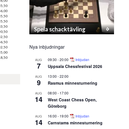
36,00
35,50
36,00
35,50
35,50
33,50
Spela schacktävling
30,50
32,50
36,50
Nya inbjudningar
32,50
35,00
18,50
09:30
-
20:00
Inbjudan
AUG
7
Uppsala Chessfestival 2026
13:00
-
22:00
AUG
9
Rasmus minnesturnering
08:00
-
17:00
AUG
14
West Coast Chess Open,
Göteborg
16:00
-
19:00
Inbjudan
AUG
14
Carnstams minnesturnering