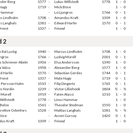
nder Berg
1577
-
Lukas Willstedt
1778
1
-
0
Nagy
1719
-
Mick Böse
1
-
0
 Hammar
-
Lo Ljungros
1766
0
-
1
s Lindholm
1708
-
Amandus Kraft
1309
1
-
0
as Langhals
1381
-
Edward Harlin
1570
0
-
1
Prené
1337
-
Frirond
1
-
0
d 2
 Ral Lustig
1940
-
Marcus Lindholm
1708
1
-
0
ungros
1766
-
Ludvig Morell
2001
0
-
1
s Schriever-Abeln
1936
-
Elsa Andersson
1390
1
-
0
a Valcu
1958
-
Alexander Berg
1577
1
-
0
d Harlin
1570
-
Sebastian Gerdes
1744
0
-
1
Prené
1337
-
Mate Nagy
1719
0
-
1
 Persson Holm
1533
-
Filip Dingertz
1765
0
-
1
s Nordin
1239
-
Victor Lilliehöök
1804
½
-
½
 Morell
1919
-
Faten Atassi
1310
1
-
0
Willstedt
1778
-
Linus Hammar
1
-
0
 Belov
1561
-
Theodor Stedman
1550
1
-
0
Grettve Odenfors
1528
-
Mattias Langhals
1381
½
-
½
Böse
-
Arzen Gursoy
1420
0
-
1
us Kraft
1309
-
Frirond
1
-
0