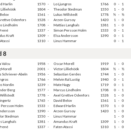
d Harlin
1570
-
Lo Ljungros
1766
0
-
1
 Lilliehöök
1804
-
Theodor Stedman
1550
1
-
0
 Belov
1561
-
Lukas Willstedt
1778
½
-
½
Grettve Odenfors
1528
-
Arzen Gursoy
1420
1
-
0
s Lindholm
1708
-
Mattias Langhals
1381
1
-
0
Prené
1337
-
Simon Persson Holm
1533
0
-
1
us Kraft
1309
-
Elsa Andersson
1390
0
-
1
Atassi
1310
-
Linus Hammar
0
-
1
d 8
a Valcu
1958
-
Oscar Morell
1919
1
-
0
g Morell
2001
-
Victor Lilliehöök
1804
½
-
½
s Schriever-Abeln
1936
-
Sebastian Gerdes
1744
1
-
0
ungros
1766
-
Melvin Ral Lustig
1940
0
-
1
s Nordin
1239
-
Mate Nagy
1719
0
-
1
nder Berg
1577
-
Marcus Lindholm
1708
0
-
1
Willstedt
1778
-
Axel Grettve Odenfors
1528
1
-
0
Dingertz
1765
-
David Belov
1561
1
-
0
 Persson Holm
1533
-
Edward Harlin
1570
1
-
0
Andersson
1390
-
Arzen Gursoy
1420
1
-
0
or Stedman
1550
-
Linus Hammar
1
-
0
as Langhals
1381
-
Amandus Kraft
1309
1
-
0
Prené
1337
-
Faten Atassi
1310
1
-
0