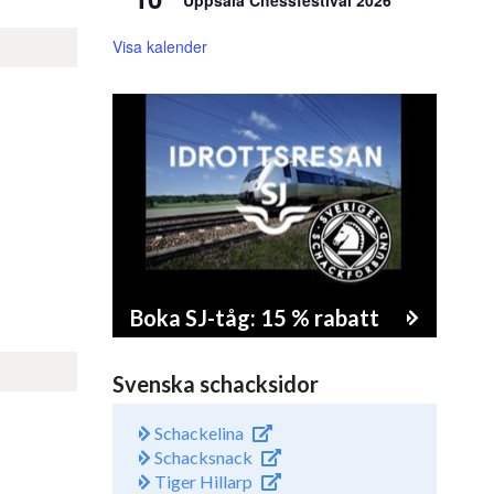
Uppsala Chessfestival 2026
Visa kalender
Boka SJ-tåg: 15 % rabatt
Svenska schacksidor
Schackelina
Schacksnack
Tiger Hillarp