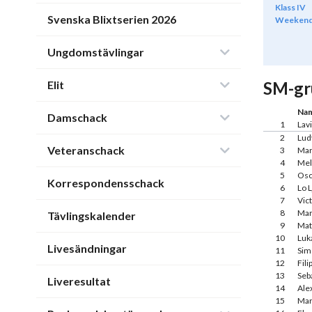
Klass IV
Svenska Blixtserien 2026
Weeken
Ungdomstävlingar
Elit
SM-gr
Na
Damschack
1
Lavi
2
Lud
Veteranschack
3
Mar
4
Melv
5
Osc
Korrespondensschack
6
Lo 
7
Vict
8
Mar
Tävlingskalender
9
Mat
10
Luk
Livesändningar
11
Sim
12
Fili
13
Seb
Liveresultat
14
Ale
15
Mar