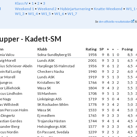
Klass IV
1
2
3
d
Weekend 1
Weekend 2
Nybörjarturnering
Knatte-Weekend
W1_1
W1_3
W1_4
W1_5
W1_6
W1_7
Se
den officiella resultatsidan
fö
upper - Kadett-SM
mn
Klubb
Rating
SP
+
=
-
Poäng
nia Valcu
Solna-Sundbyberg SS
1958
9
8
1
0
8,5
vig Morell
Lunds ASK
2001
9
5
3
1
6,5
ius Schriever-Abeln
Harplinge SS-Halmstad
1936
9
6
1
2
6,5
in Ral Lustig
Checkers Nacka
1940
9
5
2
2
6,0
ar Morell
Lunds ASK
1919
9
5
1
3
5,5
Ljungros
Kristallens SK
1766
9
4
3
2
5,5
or Lilliehöök
Wasa SK
1804
9
4
3
2
5,5
cus Lindholm
SS Manhem
1708
9
5
1
3
5,5
e Nagy
Linköpings ASS
1719
9
5
0
4
5,0
as Willstedt
SK Rockaden Sthlm
1778
9
3
4
2
5,0
on Persson Holm
Wasa SK
1533
9
5
0
4
5,0
p Dingertz
Ej medlem
1765
9
3
3
3
4,5
astian Gerdes
Trojanska Hästen
1744
9
4
1
4
4,5
xander Berg
Helsingborgs ASK
1577
9
3
3
3
4,5
cus Nordin
En Passant, Svedala
1239
9
2
5
2
4,5