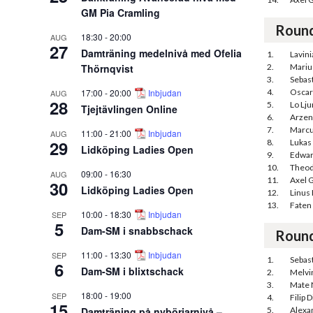
GM Pia Cramling
Roun
18:30
-
20:00
AUG
27
Damträning medelnivå med Ofelia
1.
Lavini
Thörnqvist
2.
Mariu
3.
Sebas
17:00
-
20:00
Inbjudan
4.
Oscar
AUG
28
5.
Lo Lj
Tjejtävlingen Online
6.
Arzen
7.
Marcu
11:00
-
21:00
Inbjudan
AUG
29
8.
Lukas 
Lidköping Ladies Open
9.
Edwar
10.
Theod
09:00
-
16:30
AUG
11.
Axel 
30
Lidköping Ladies Open
12.
Linus
13.
Faten 
10:00
-
18:30
Inbjudan
SEP
5
Dam-SM i snabbschack
Roun
11:00
-
13:30
Inbjudan
SEP
1.
Sebas
6
Dam-SM i blixtschack
2.
Melvin
3.
Mate 
18:00
-
19:00
SEP
4.
Filip 
15
Damträning på nybörjarnivå –
5.
Alexa