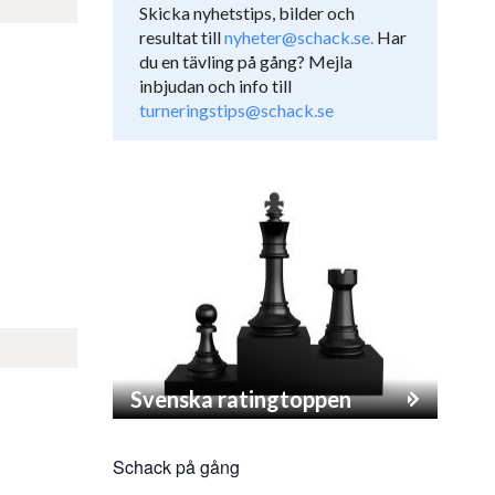
Skicka nyhetstips, bilder och
resultat till
nyheter@schack.se.
Har
du en tävling på gång? Mejla
inbjudan och info till
turneringstips@schack.se
Svenska ratingtoppen
Schack på gång