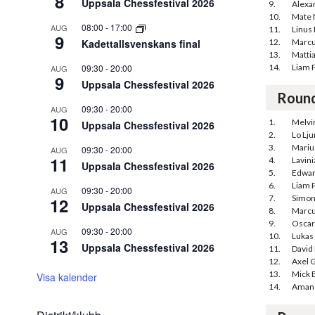
8
Uppsala Chessfestival 2026
9.
Alexa
10.
Mate 
08:00
-
17:00
AUG
11.
Linus
9
Kadettallsvenskans final
12.
Marcu
13.
Matti
09:30
-
20:00
14.
Liam 
AUG
9
Uppsala Chessfestival 2026
Roun
09:30
-
20:00
AUG
10
1.
Melvin
Uppsala Chessfestival 2026
2.
Lo Lj
3.
Mariu
09:30
-
20:00
AUG
11
4.
Lavini
Uppsala Chessfestival 2026
5.
Edwar
6.
Liam 
09:30
-
20:00
AUG
7.
Simon
12
Uppsala Chessfestival 2026
8.
Marcu
9.
Oscar
09:30
-
20:00
AUG
10.
Lukas 
13
Uppsala Chessfestival 2026
11.
David
12.
Axel 
13.
Mick 
Visa kalender
14.
Amand