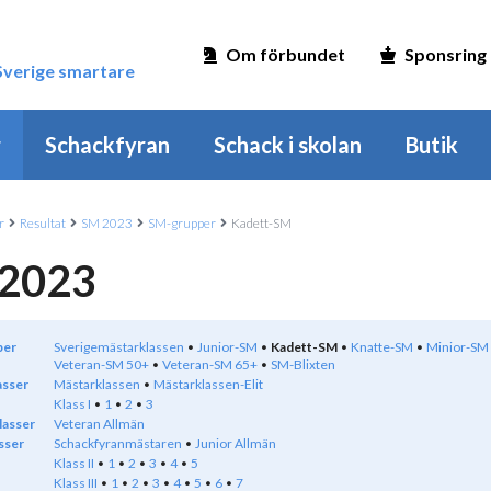
Om förbundet
Sponsring
 Sverige smartare
r
Schackfyran
Schack i skolan
Butik
r
Resultat
SM 2023
SM-grupper
Kadett-SM
2023
per
Sverigemästarklassen
Junior-SM
Kadett-SM
Knatte-SM
Minior-SM
Veteran-SM 50+
Veteran-SM 65+
SM-Blixten
asser
Mästarklassen
Mästarklassen-Elit
Klass I
1
2
3
lasser
Veteran Allmän
sser
Schackfyranmästaren
Junior Allmän
Klass II
1
2
3
4
5
Klass III
1
2
3
4
5
6
7