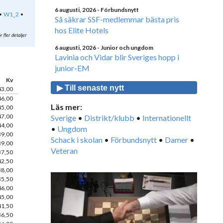
6 augusti, 2026
- Förbundsnytt
W1_2
Så säkrar SSF-medlemmar bästa pris
hos Elite Hotels
r fler detaljer
6 augusti, 2026
- Junior och ungdom
Lavinia och Vidar blir Sveriges hopp i
junior-EM
Kv
▶ Till senaste nytt
43,00
46,00
Läs mer:
45,00
47,00
Sverige
•
Distrikt/klubb
•
Internationellt
44,00
•
Ungdom
39,00
Schack i skolan
•
Förbundsnytt
•
Damer
•
39,00
Veteran
37,50
42,50
38,00
35,50
46,00
45,00
41,50
36,50