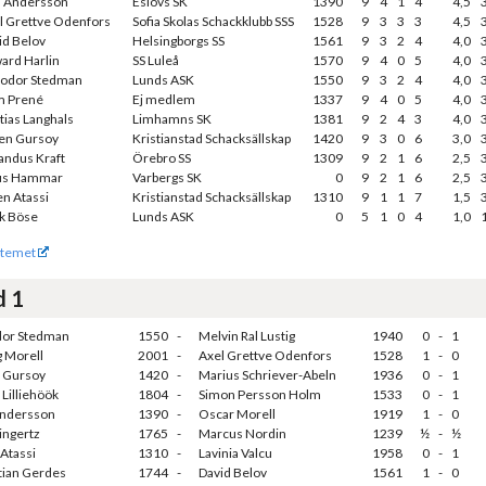
a Andersson
Eslövs SK
1390
9
4
1
4
4,5
l Grettve Odenfors
Sofia Skolas Schackklubb SSS
1528
9
3
3
3
4,5
id Belov
Helsingborgs SS
1561
9
3
2
4
4,0
ard Harlin
SS Luleå
1570
9
4
0
5
4,0
odor Stedman
Lunds ASK
1550
9
3
2
4
4,0
m Prené
Ej medlem
1337
9
4
0
5
4,0
tias Langhals
Limhamns SK
1381
9
2
4
3
4,0
en Gursoy
Kristianstad Schacksällskap
1420
9
3
0
6
3,0
ndus Kraft
Örebro SS
1309
9
2
1
6
2,5
us Hammar
Varbergs SK
0
9
2
1
6
2,5
en Atassi
Kristianstad Schacksällskap
1310
9
1
1
7
1,5
k Böse
Lunds ASK
0
5
1
0
4
1,0
temet
d 1
or Stedman
1550
-
Melvin Ral Lustig
1940
0
-
1
g Morell
2001
-
Axel Grettve Odenfors
1528
1
-
0
 Gursoy
1420
-
Marius Schriever-Abeln
1936
0
-
1
 Lilliehöök
1804
-
Simon Persson Holm
1533
0
-
1
Andersson
1390
-
Oscar Morell
1919
1
-
0
Dingertz
1765
-
Marcus Nordin
1239
½
-
½
Atassi
1310
-
Lavinia Valcu
1958
0
-
1
tian Gerdes
1744
-
David Belov
1561
1
-
0