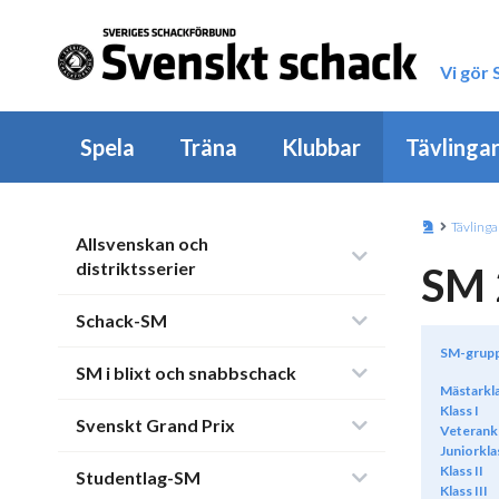
Vi gör
Spela
Träna
Klubbar
Tävlinga
Tävlinga
Allsvenskan och
distriktsserier
SM 
Schack-SM
SM-grup
SM i blixt och snabbschack
Mästarkl
Klass I
Svenskt Grand Prix
Veterank
Juniorkla
Klass II
Studentlag-SM
Klass III