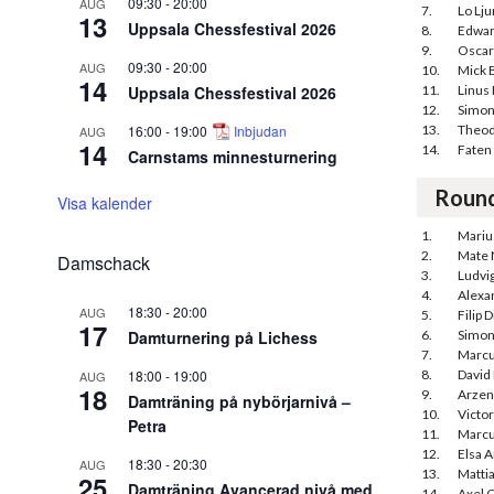
09:30
-
20:00
AUG
7.
Lo Lj
13
Uppsala Chessfestival 2026
8.
Edwar
9.
Oscar
09:30
-
20:00
AUG
10.
Mick 
14
Uppsala Chessfestival 2026
11.
Linus
12.
Simon
16:00
-
19:00
Inbjudan
13.
Theod
AUG
14
14.
Faten 
Carnstams minnesturnering
Roun
Visa kalender
1.
Mariu
2.
Mate 
Damschack
3.
Ludvi
4.
Alexa
18:30
-
20:00
AUG
5.
Filip 
17
Damturnering på Lichess
6.
Simon
7.
Marcu
18:00
-
19:00
8.
David
AUG
18
9.
Arzen
Damträning på nybörjarnivå –
10.
Victor
Petra
11.
Marcu
12.
Elsa 
18:30
-
20:30
AUG
13.
Matti
25
Damträning Avancerad nivå med
14.
Axel 