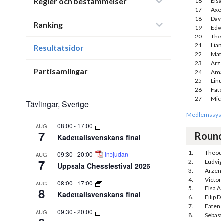
Regler och bestämmelser
16
Els
17
Axe
18
Dav
Ranking
19
Edw
20
The
21
Lia
Resultatsidor
22
Mat
23
Arz
Partisamlingar
24
Ama
25
Lin
26
Fat
27
Mic
Tävlingar, Sverige
Medlemssys
08:00
-
17:00
AUG
7
Roun
Kadettallsvenskans final
1.
Theod
09:30
-
20:00
Inbjudan
AUG
7
2.
Ludvi
Uppsala Chessfestival 2026
3.
Arzen
4.
Victor
08:00
-
17:00
AUG
5.
Elsa 
8
Kadettallsvenskans final
6.
Filip 
7.
Faten 
09:30
-
20:00
AUG
8.
Sebas