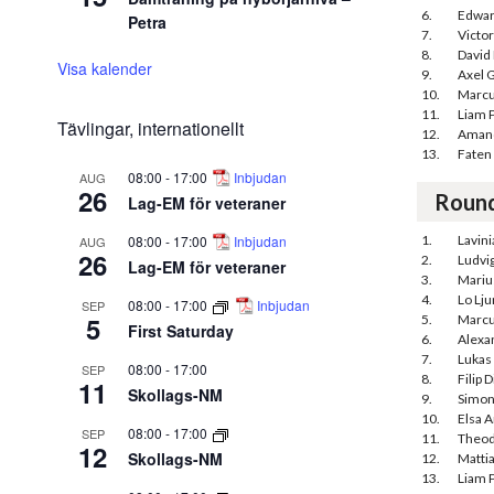
6.
Edwar
Petra
7.
Victor
8.
David
Visa kalender
9.
Axel 
10.
Marcu
11.
Liam 
Tävlingar, internationellt
12.
Amand
13.
Faten 
08:00
-
17:00
Inbjudan
AUG
26
Roun
Lag-EM för veteraner
08:00
-
17:00
Inbjudan
1.
Lavini
AUG
26
2.
Ludvi
Lag-EM för veteraner
3.
Mariu
4.
Lo Lj
08:00
-
17:00
Inbjudan
SEP
5
5.
Marcu
First Saturday
6.
Alexa
7.
Lukas 
08:00
-
17:00
SEP
8.
Filip 
11
Skollags-NM
9.
Simon
10.
Elsa 
08:00
-
17:00
SEP
11.
Theod
12
Skollags-NM
12.
Matti
13.
Liam 