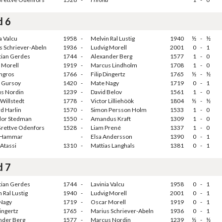
d 6
a Valcu
1958
-
Melvin Ral Lustig
1940
½
-
½
s Schriever-Abeln
1936
-
Ludvig Morell
2001
0
-
1
tian Gerdes
1744
-
Alexander Berg
1577
1
-
0
 Morell
1919
-
Marcus Lindholm
1708
1
-
0
ungros
1766
-
Filip Dingertz
1765
½
-
½
 Gursoy
1420
-
Mate Nagy
1719
0
-
1
s Nordin
1239
-
David Belov
1561
1
-
0
Willstedt
1778
-
Victor Lilliehöök
1804
½
-
½
d Harlin
1570
-
Simon Persson Holm
1533
1
-
0
or Stedman
1550
-
Amandus Kraft
1309
1
-
0
Grettve Odenfors
1528
-
Liam Prené
1337
1
-
0
 Hammar
-
Elsa Andersson
1390
0
-
1
Atassi
1310
-
Mattias Langhals
1381
0
-
1
d 7
tian Gerdes
1744
-
Lavinia Valcu
1958
0
-
1
 Ral Lustig
1940
-
Ludvig Morell
2001
0
-
1
Nagy
1719
-
Oscar Morell
1919
0
-
1
Dingertz
1765
-
Marius Schriever-Abeln
1936
0
-
1
nder Berg
1577
-
Marcus Nordin
1239
½
-
½