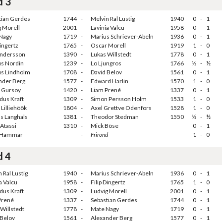
d 3
tian Gerdes
1744
-
Melvin Ral Lustig
1940
0
-
1
g Morell
2001
-
Lavinia Valcu
1958
0
-
1
Nagy
1719
-
Marius Schriever-Abeln
1936
0
-
1
Dingertz
1765
-
Oscar Morell
1919
1
-
0
Andersson
1390
-
Lukas Willstedt
1778
0
-
1
s Nordin
1239
-
Lo Ljungros
1766
½
-
½
s Lindholm
1708
-
David Belov
1561
0
-
1
nder Berg
1577
-
Edward Harlin
1570
1
-
0
 Gursoy
1420
-
Liam Prené
1337
0
-
1
us Kraft
1309
-
Simon Persson Holm
1533
1
-
0
 Lilliehöök
1804
-
Axel Grettve Odenfors
1528
1
-
0
as Langhals
1381
-
Theodor Stedman
1550
½
-
½
Atassi
1310
-
Mick Böse
0
-
1
 Hammar
-
Frirond
1
-
0
d 4
 Ral Lustig
1940
-
Marius Schriever-Abeln
1936
0
-
1
a Valcu
1958
-
Filip Dingertz
1765
1
-
0
us Kraft
1309
-
Ludvig Morell
2001
0
-
1
Prené
1337
-
Sebastian Gerdes
1744
0
-
1
Willstedt
1778
-
Mate Nagy
1719
0
-
1
 Belov
1561
-
Alexander Berg
1577
0
-
1