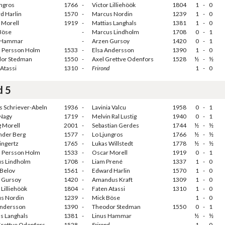
ungros
1766
-
Victor Lilliehöök
1804
1
-
0
d Harlin
1570
-
Marcus Nordin
1239
1
-
0
 Morell
1919
-
Mattias Langhals
1381
1
-
0
Böse
-
Marcus Lindholm
1708
0
-
1
 Hammar
-
Arzen Gursoy
1420
0
-
1
 Persson Holm
1533
-
Elsa Andersson
1390
1
-
0
or Stedman
1550
-
Axel Grettve Odenfors
1528
½
-
½
Atassi
1310
-
Frirond
1
-
0
d 5
s Schriever-Abeln
1936
-
Lavinia Valcu
1958
0
-
1
Nagy
1719
-
Melvin Ral Lustig
1940
0
-
1
g Morell
2001
-
Sebastian Gerdes
1744
½
-
½
nder Berg
1577
-
Lo Ljungros
1766
½
-
½
Dingertz
1765
-
Lukas Willstedt
1778
½
-
½
 Persson Holm
1533
-
Oscar Morell
1919
0
-
1
s Lindholm
1708
-
Liam Prené
1337
1
-
0
 Belov
1561
-
Edward Harlin
1570
1
-
0
 Gursoy
1420
-
Amandus Kraft
1309
1
-
0
 Lilliehöök
1804
-
Faten Atassi
1310
1
-
0
s Nordin
1239
-
Mick Böse
1
-
0
Andersson
1390
-
Theodor Stedman
1550
0
-
1
as Langhals
1381
-
Linus Hammar
½
-
½
Grettve Odenfors
1528
-
Frirond
1
-
0