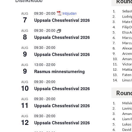
Distrikt/klubb
Roun
1.
Sebas
09:30
-
20:00
Inbjudan
AUG
2.
Ludvi
7
Uppsala Chessfestival 2026
3.
Mate 
4.
Filip 
09:30
-
20:00
AUG
5.
Elsa 
8
Uppsala Chessfestival 2026
6.
Marcu
7.
Marcu
09:30
-
20:00
AUG
8.
Alexa
9
Uppsala Chessfestival 2026
9.
Arzen
10.
Amand
13:00
-
22:00
11.
Victor
AUG
9
12.
Matti
Rasmus minnesturnering
13.
Faten 
14.
Linus
09:30
-
20:00
AUG
10
Uppsala Chessfestival 2026
Roun
09:30
-
20:00
AUG
11
1.
Melvin
Uppsala Chessfestival 2026
2.
Lavini
3.
Amand
09:30
-
20:00
AUG
4.
Liam 
12
Uppsala Chessfestival 2026
5.
Lukas 
6.
David