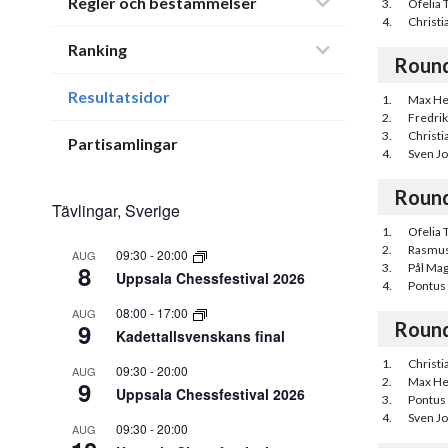
Regler och bestämmelser
3.
Ofelia 
4.
Christ
Ranking
Roun
Resultatsidor
1.
Max He
2.
Fredri
3.
Christ
Partisamlingar
4.
Sven J
Roun
Tävlingar, Sverige
1.
Ofelia 
2.
Rasmus
09:30
-
20:00
AUG
8
3.
Pål Ma
Uppsala Chessfestival 2026
4.
Pontus
08:00
-
17:00
AUG
9
Roun
Kadettallsvenskans final
1.
Christ
09:30
-
20:00
AUG
2.
Max He
9
Uppsala Chessfestival 2026
3.
Pontus
4.
Sven J
09:30
-
20:00
AUG