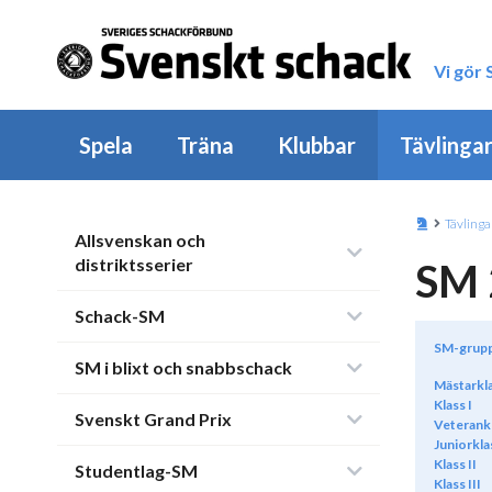
Vi gör
Spela
Träna
Klubbar
Tävlinga
Tävlinga
Allsvenskan och
distriktsserier
SM 
Schack-SM
SM-grup
SM i blixt och snabbschack
Mästarkl
Klass I
Svenskt Grand Prix
Veterank
Juniorkla
Klass II
Studentlag-SM
Klass III