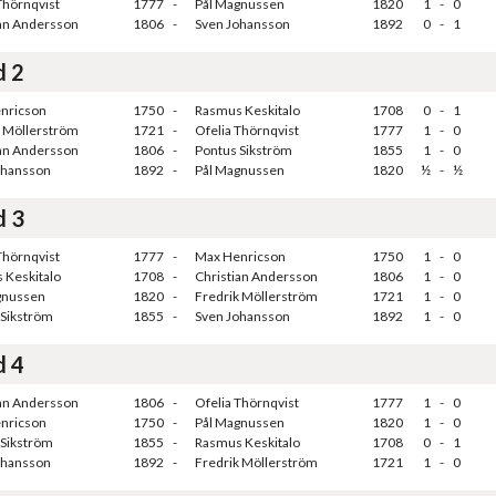
Thörnqvist
1777
-
Pål Magnussen
1820
1
-
0
ian Andersson
1806
-
Sven Johansson
1892
0
-
1
d 2
nricson
1750
-
Rasmus Keskitalo
1708
0
-
1
k Möllerström
1721
-
Ofelia Thörnqvist
1777
1
-
0
ian Andersson
1806
-
Pontus Sikström
1855
1
-
0
ohansson
1892
-
Pål Magnussen
1820
½
-
½
d 3
Thörnqvist
1777
-
Max Henricson
1750
1
-
0
 Keskitalo
1708
-
Christian Andersson
1806
1
-
0
gnussen
1820
-
Fredrik Möllerström
1721
1
-
0
 Sikström
1855
-
Sven Johansson
1892
1
-
0
d 4
ian Andersson
1806
-
Ofelia Thörnqvist
1777
1
-
0
nricson
1750
-
Pål Magnussen
1820
1
-
0
 Sikström
1855
-
Rasmus Keskitalo
1708
0
-
1
ohansson
1892
-
Fredrik Möllerström
1721
1
-
0