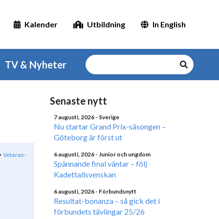
Kalender
Utbildning
In English
TV & Nyheter
Senaste nytt
7 augusti, 2026
- Sverige
Nu startar Grand Prix-säsongen –
Göteborg är först ut
6 augusti, 2026
- Junior och ungdom
Veteran-
Spännande final väntar – följ
Kadettallsvenskan
6 augusti, 2026
- Förbundsnytt
Resultat-bonanza – så gick det i
förbundets tävlingar 25/26