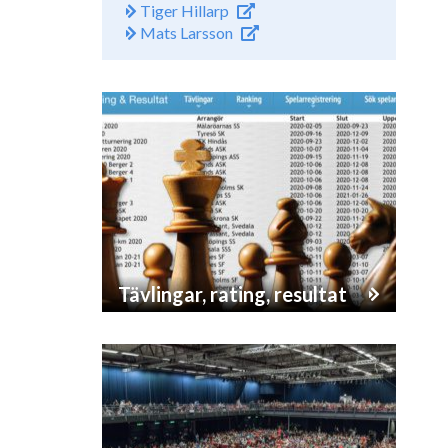
Tiger Hillarp
Mats Larsson
Tävlingar, rating, resultat