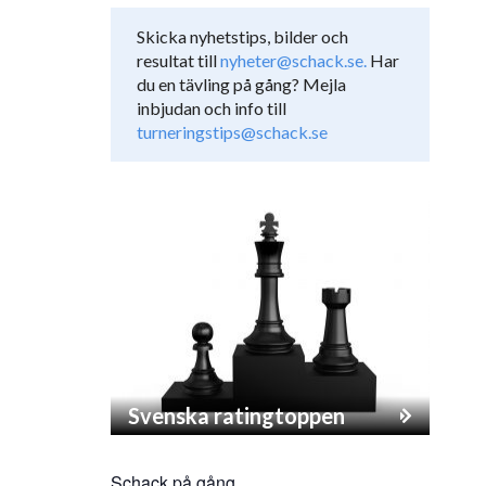
Skicka nyhetstips, bilder och
resultat till
nyheter@schack.se.
Har
du en tävling på gång? Mejla
inbjudan och info till
turneringstips@schack.se
Svenska ratingtoppen
Schack på gång