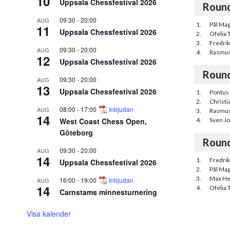
10
Uppsala Chessfestival 2026
Roun
09:30
-
20:00
AUG
1.
Pål Ma
11
Uppsala Chessfestival 2026
2.
Ofelia 
3.
Fredri
09:30
-
20:00
AUG
4.
Rasmus
12
Uppsala Chessfestival 2026
Roun
09:30
-
20:00
AUG
13
Uppsala Chessfestival 2026
1.
Pontus
2.
Christ
08:00
-
17:00
Inbjudan
AUG
3.
Rasmus
14
West Coast Chess Open,
4.
Sven J
Göteborg
Roun
09:30
-
20:00
AUG
14
1.
Fredri
Uppsala Chessfestival 2026
2.
Pål Ma
3.
Max He
16:00
-
19:00
Inbjudan
AUG
14
4.
Ofelia 
Carnstams minnesturnering
Visa kalender