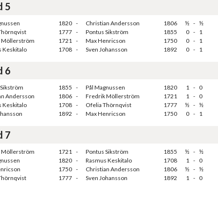
d 5
gnussen
1820
-
Christian Andersson
1806
½
-
½
Thörnqvist
1777
-
Pontus Sikström
1855
0
-
1
k Möllerström
1721
-
Max Henricson
1750
0
-
1
 Keskitalo
1708
-
Sven Johansson
1892
0
-
1
d 6
 Sikström
1855
-
Pål Magnussen
1820
1
-
0
ian Andersson
1806
-
Fredrik Möllerström
1721
1
-
0
 Keskitalo
1708
-
Ofelia Thörnqvist
1777
½
-
½
ohansson
1892
-
Max Henricson
1750
0
-
1
d 7
k Möllerström
1721
-
Pontus Sikström
1855
½
-
½
gnussen
1820
-
Rasmus Keskitalo
1708
1
-
0
nricson
1750
-
Christian Andersson
1806
½
-
½
Thörnqvist
1777
-
Sven Johansson
1892
1
-
0