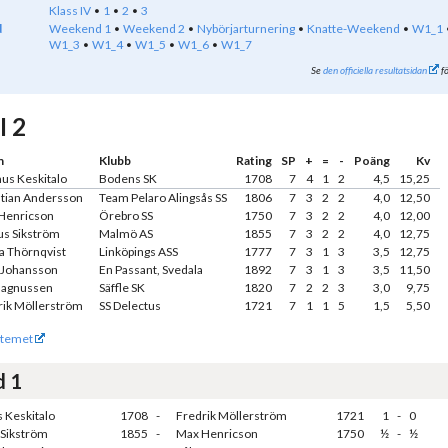
Klass IV
1
2
3
d
Weekend 1
Weekend 2
Nybörjarturnering
Knatte-Weekend
W1_1
W1_3
W1_4
W1_5
W1_6
W1_7
Se
den officiella resultatsidan
fö
I 2
n
Klubb
Rating
SP
+
=
-
Poäng
Kv
us Keskitalo
Bodens SK
1708
7
4
1
2
4,5
15,25
stian Andersson
Team Pelaro Alingsås SS
1806
7
3
2
2
4,0
12,50
Henricson
Örebro SS
1750
7
3
2
2
4,0
12,00
us Sikström
Malmö AS
1855
7
3
2
2
4,0
12,75
a Thörnqvist
Linköpings ASS
1777
7
3
1
3
3,5
12,75
 Johansson
En Passant, Svedala
1892
7
3
1
3
3,5
11,50
Magnussen
Säffle SK
1820
7
2
2
3
3,0
9,75
rik Möllerström
SS Delectus
1721
7
1
1
5
1,5
5,50
temet
d 1
 Keskitalo
1708
-
Fredrik Möllerström
1721
1
-
0
 Sikström
1855
-
Max Henricson
1750
½
-
½