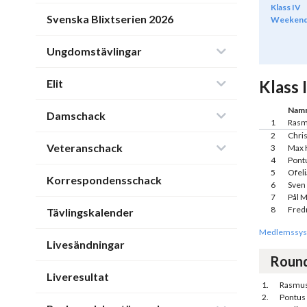
Klass IV
Svenska Blixtserien 2026
Weeken
Ungdomstävlingar
Elit
Klass I
Nam
Damschack
1
Rasm
2
Chri
Veteranschack
3
Max 
4
Pont
5
Ofeli
Korrespondensschack
6
Sven
7
Pål 
8
Fred
Tävlingskalender
Medlemssys
Livesändningar
Roun
Liveresultat
1.
Rasmus
2.
Pontus