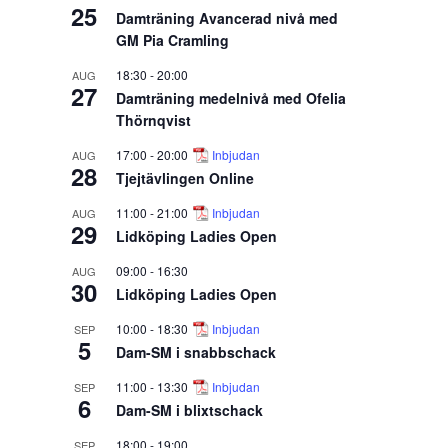
25
Damträning Avancerad nivå med
GM Pia Cramling
18:30
-
20:00
AUG
27
Damträning medelnivå med Ofelia
Thörnqvist
17:00
-
20:00
Inbjudan
AUG
28
Tjejtävlingen Online
11:00
-
21:00
Inbjudan
AUG
29
Lidköping Ladies Open
09:00
-
16:30
AUG
30
Lidköping Ladies Open
10:00
-
18:30
Inbjudan
SEP
5
Dam-SM i snabbschack
11:00
-
13:30
Inbjudan
SEP
6
Dam-SM i blixtschack
18:00
-
19:00
SEP