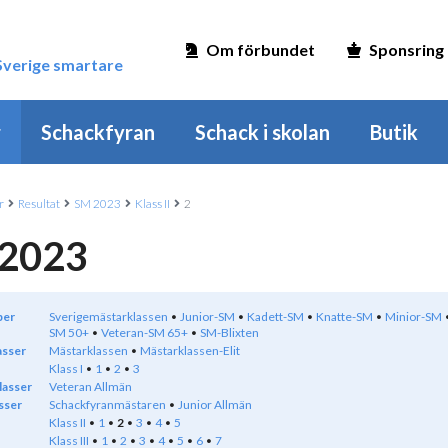
Om förbundet
Sponsring
 Sverige smartare
r
Schackfyran
Schack i skolan
Butik
r
Resultat
SM 2023
Klass II
2
2023
per
Sverigemästarklassen
Junior-SM
Kadett-SM
Knatte-SM
Minior-SM
SM 50+
Veteran-SM 65+
SM-Blixten
asser
Mästarklassen
Mästarklassen-Elit
Klass I
1
2
3
lasser
Veteran Allmän
sser
Schackfyranmästaren
Junior Allmän
Klass II
1
2
3
4
5
Klass III
1
2
3
4
5
6
7