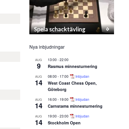
Spela schacktävling
Nya inbjudningar
13:00
-
22:00
AUG
9
Rasmus minnesturnering
08:00
-
17:00
Inbjudan
AUG
14
West Coast Chess Open,
Göteborg
16:00
-
19:00
Inbjudan
AUG
14
Carnstams minnesturnering
19:00
-
23:00
Inbjudan
AUG
14
Stockholm Open