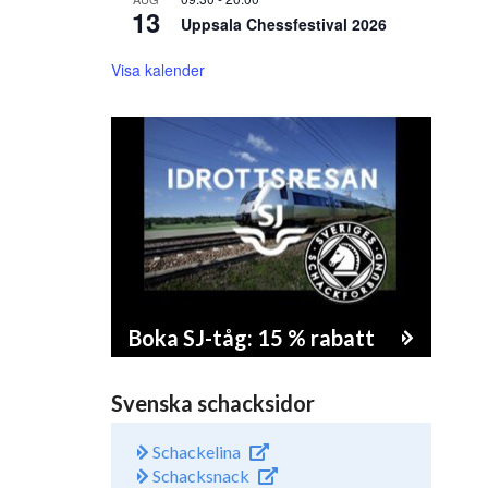
13
Uppsala Chessfestival 2026
Visa kalender
Boka SJ-tåg: 15 % rabatt
Svenska schacksidor
Schackelina
Schacksnack