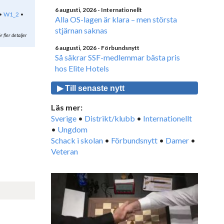
6 augusti, 2026
- Internationellt
W1_2
Alla OS-lagen är klara – men största
stjärnan saknas
r fler detaljer
6 augusti, 2026
- Förbundsnytt
Så säkrar SSF-medlemmar bästa pris
hos Elite Hotels
▶ Till senaste nytt
Läs mer:
Sverige
•
Distrikt/klubb
•
Internationellt
•
Ungdom
Schack i skolan
•
Förbundsnytt
•
Damer
•
Veteran