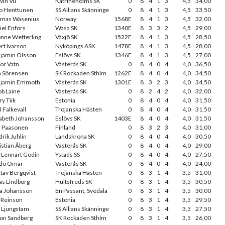
vin Vu
Katrineholms SK
0
8
4
1
3
4,5
34,00
o Henttunen
SS Allians Skänninge
0
8
4
1
3
4,5
33,50
mas Wasenius
Norway
1568E
8
4
1
3
4,5
32,00
iel Enfors
Wasa SK
1340E
8
3
3
2
4,5
29,00
nne Wetterling
Växjö SK
1522E
8
4
1
3
4,5
28,50
rt Ivarson
Nyköpings ASK
1478E
8
4
1
3
4,5
28,00
jamin Olsson
Eslövs SK
1346E
8
4
1
3
4,5
27,00
tor Vatn
Västerås SK
0
8
4
0
4
4,0
36,50
a Sörensen
SK Rockaden Sthlm
1262E
8
4
0
4
4,0
34,50
jamin Emmoth
Västerås SK
1301E
8
3
2
3
4,0
34,50
ob Laine
Västerås SK
0
8
2
4
2
4,0
32,00
y Tiik
Estonia
0
8
4
0
4
4,0
31,50
 Falkevall
Trojanska Hästen
0
8
4
0
4
4,0
31,50
zabeth Johansson
Eslövs SK
1403E
8
4
0
4
4,0
31,50
i Paasonen
Finland
0
8
3
2
3
4,0
31,00
drik Juhlin
Landskrona SK
0
8
4
0
4
4,0
30,50
istian Åberg
Västerås SK
0
8
4
0
4
4,0
29,00
g-Lennart Godin
Ystads SS
0
8
4
0
4
4,0
27,50
do Omar
Västerås SK
0
8
4
0
4
4,0
24,00
tav Bergqvist
Trojanska Hästen
0
8
3
1
4
3,5
31,00
as Lindborg
Hultsfreds SK
0
8
3
1
4
3,5
30,50
na Johansson
En Passant, Svedala
0
8
3
1
4
3,5
30,00
i Reinson
Estonia
0
8
3
1
4
3,5
29,50
 Ljungstam
SS Allians Skänninge
0
8
3
1
4
3,5
27,50
on Sandberg
SK Rockaden Sthlm
0
8
3
1
4
3,5
26,00