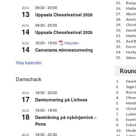
25.
Benja
09:30
-
20:00
AUG
26.
Matti
13
Uppsala Chessfestival 2026
27.
Akash
28.
Anasta
09:30
-
20:00
29.
Chris
AUG
14
30.
Danie
Uppsala Chessfestival 2026
31.
Marti
32.
Axel 
16:00
-
19:00
Inbjudan
AUG
14
33.
Eero 
Carnstams minnesturnering
34.
Ha My
35.
Sakeu
Visa kalender
Roun
Damschack
1.
Danie
2.
Sagar 
18:30
-
20:00
3.
Boss
AUG
17
4.
Oliver
Damturnering på Lichess
5.
Martt
6.
Chris
18:00
-
19:00
AUG
18
7.
Ludwi
Damträning på nybörjarnivå –
8.
Ewert
Petra
9.
Erik N
10.
Eliza
18:30
-
20:30
AUG
11.
Gabrie