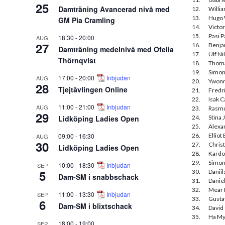
25
Damträning Avancerad nivå med
12.
Willi
13.
Hugo
GM Pia Cramling
14.
Victor
15.
Pasi 
18:30
-
20:00
AUG
27
16.
Benj
Damträning medelnivå med Ofelia
17.
Ulf Ni
Thörnqvist
18.
Thoma
19.
Simon
17:00
-
20:00
Inbjudan
AUG
20.
Ywonn
28
Tjejtävlingen Online
21.
Fredri
22.
Isak C
11:00
-
21:00
Inbjudan
AUG
23.
Rasmu
29
Lidköping Ladies Open
24.
Stina
25.
Alexa
09:00
-
16:30
26.
Ellio
AUG
30
27.
Chris
Lidköping Ladies Open
28.
Kard
29.
Simon
10:00
-
18:30
Inbjudan
SEP
5
30.
Daniil
Dam-SM i snabbschack
31.
Danie
32.
Mear 
11:00
-
13:30
Inbjudan
SEP
33.
Gusta
6
Dam-SM i blixtschack
34.
David
35.
Ha My
18:00
-
19:00
SEP