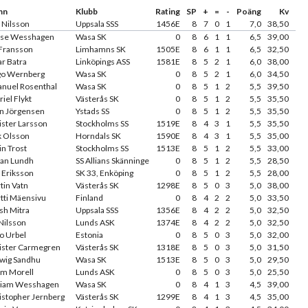
mn
Klubb
Rating
SP
+
=
-
Poäng
Kv
k Nilsson
Uppsala SSS
1456E
8
7
0
1
7,0
38,50
se Wesshagen
Wasa SK
0
8
6
1
1
6,5
39,00
 Fransson
Limhamns SK
1505E
8
6
1
1
6,5
32,50
ar Batra
Linköpings ASS
1581E
8
5
2
1
6,0
38,00
o Wernberg
Wasa SK
0
8
5
2
1
6,0
34,50
nuel Rosenthal
Wasa SK
0
8
5
1
2
5,5
39,50
iel Flykt
Västerås SK
0
8
5
1
2
5,5
35,50
in Jörgensen
Ystads SS
0
8
5
1
2
5,5
35,50
ister Larsson
Stockholms SS
1519E
8
4
3
1
5,5
35,50
k Olsson
Horndals SK
1590E
8
4
3
1
5,5
35,00
in Trost
Stockholms SS
1513E
8
5
1
2
5,5
33,00
an Lundh
SS Allians Skänninge
0
8
5
1
2
5,5
28,50
k Eriksson
SK 33, Enköping
0
8
5
1
2
5,5
28,00
tin Vatn
Västerås SK
1298E
8
5
0
3
5,0
38,00
tti Mäensivu
Finland
0
8
4
2
2
5,0
33,50
sh Mitra
Uppsala SSS
1356E
8
4
2
2
5,0
32,50
 Nilsson
Lunds ASK
1374E
8
4
2
2
5,0
32,50
o Urbel
Estonia
0
8
5
0
3
5,0
32,00
ister Carmegren
Västerås SK
1318E
8
5
0
3
5,0
31,50
wig Sandhu
Wasa SK
1513E
8
5
0
3
5,0
29,50
m Morell
Lunds ASK
0
8
5
0
3
5,0
25,50
liam Wesshagen
Wasa SK
0
8
4
1
3
4,5
39,00
istopher Jernberg
Västerås SK
1299E
8
4
1
3
4,5
35,00