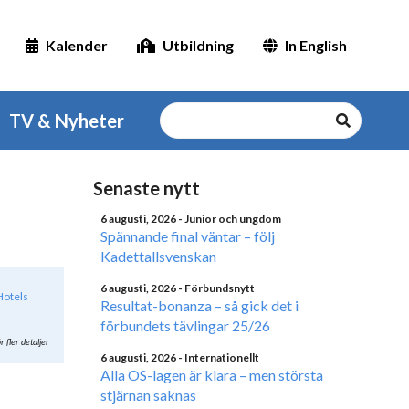
Kalender
Utbildning
In English
TV & Nyheter
Senaste nytt
6 augusti, 2026
- Junior och ungdom
Spännande final väntar – följ
Kadettallsvenskan
6 augusti, 2026
- Förbundsnytt
 Hotels
Resultat-bonanza – så gick det i
förbundets tävlingar 25/26
r fler detaljer
6 augusti, 2026
- Internationellt
Alla OS-lagen är klara – men största
stjärnan saknas