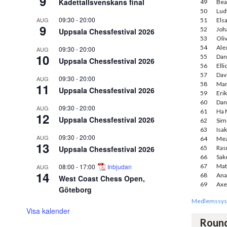
9
Kadettallsvenskans final
49
Bea
50
Lud
09:30
-
20:00
AUG
51
Els
9
52
Joh
Uppsala Chessfestival 2026
53
Oli
54
Ale
09:30
-
20:00
AUG
10
55
Dani
Uppsala Chessfestival 2026
56
Ell
57
Dav
09:30
-
20:00
AUG
58
Mar
11
Uppsala Chessfestival 2026
59
Eri
60
Dan
09:30
-
20:00
AUG
61
Ha 
12
Uppsala Chessfestival 2026
62
Sim
63
Isa
09:30
-
20:00
AUG
64
Mea
13
Uppsala Chessfestival 2026
65
Ras
66
Sak
08:00
-
17:00
Inbjudan
67
Mat
AUG
14
68
Ana
West Coast Chess Open,
69
Axe
Göteborg
Medlemssys
Visa kalender
Roun