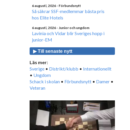
6 augusti, 2026
- Förbundsnytt
Så säkrar SSF-medlemmar bästa pris
hos Elite Hotels
6 augusti, 2026
- Junior och ungdom
Lavinia och Vidar blir Sveriges hopp i
junior-EM
▶ Till senaste nytt
Läs mer:
Sverige
•
Distrikt/klubb
•
Internationellt
•
Ungdom
Schack i skolan
•
Förbundsnytt
•
Damer
•
Veteran