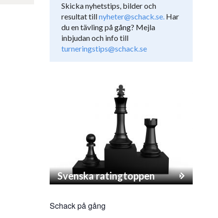
Skicka nyhetstips, bilder och
resultat till
nyheter@schack.se.
Har
du en tävling på gång? Mejla
inbjudan och info till
turneringstips@schack.se
Svenska ratingtoppen
Schack på gång