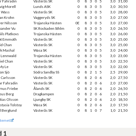
r Fahradin
Västerås SK
0
8
3
0
5
3,0
31,00
vig Morell
Lunds ASK
0
8
3
0
5
3,0
30,50
a Wass
Västerås SK
0
8
3
0
5
3,0
28,00
an Krohn
Vaggeryds SK
0
8
3
0
5
3,0
27,00
ver Nilsson
Trojanska Hästen
0E
8
3
0
5
3,0
27,00
xander Vu
SK Rockaden Sthlm
0
8
3
0
5
3,0
26,50
ils Platkovs
Trojanska Hästen
0
8
3
0
5
3,0
26,00
iot Emmoth
Västerås SK
0
8
3
0
5
3,0
25,00
id Chan
Västerås SK
0
8
3
0
5
3,0
25,00
k Mashal
Wasa SK
0
8
3
0
5
3,0
24,00
k Lennwald
Trojanska Hästen
0
8
3
0
5
3,0
23,00
iel Chan
Västerås SK
0
8
3
0
5
3,0
22,50
My Le
Västerås SK
0
8
3
0
5
3,0
22,00
on Sjö
Södra Sandby SS
0
8
2
1
5
2,5
29,00
k Carlsson
Västerås SK
0
8
2
0
6
2,0
27,50
r Fahradin
Västerås SK
0
8
2
0
6
2,0
27,00
mus Friebe
Ålands SK
0
8
2
0
6
2,0
26,50
eus Berg
Dragkampen
0
8
2
0
6
2,0
21,50
tias Olsson
Ljungby SK
0
8
2
0
6
2,0
18,50
stasia Tolstoy
Wasa SK
0
8
2
0
6
2,0
17,50
l Berglund
Västerås SK
0
8
1
0
7
1,0
21,50
temet
d 1