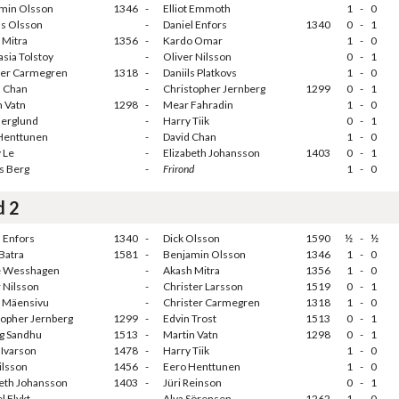
min Olsson
1346
-
Elliot Emmoth
1
-
0
as Olsson
-
Daniel Enfors
1340
0
-
1
 Mitra
1356
-
Kardo Omar
1
-
0
sia Tolstoy
-
Oliver Nilsson
0
-
1
ter Carmegren
1318
-
Daniils Platkovs
1
-
0
l Chan
-
Christopher Jernberg
1299
0
-
1
n Vatn
1298
-
Mear Fahradin
1
-
0
Berglund
-
Harry Tiik
0
-
1
Henttunen
-
David Chan
1
-
0
 Le
-
Elizabeth Johansson
1403
0
-
1
s Berg
-
Frirond
1
-
0
d 2
l Enfors
1340
-
Dick Olsson
1590
½
-
½
Batra
1581
-
Benjamin Olsson
1346
1
-
0
e Wesshagen
-
Akash Mitra
1356
1
-
0
 Nilsson
-
Christer Larsson
1519
0
-
1
i Mäensivu
-
Christer Carmegren
1318
1
-
0
topher Jernberg
1299
-
Edvin Trost
1513
0
-
1
g Sandhu
1513
-
Martin Vatn
1298
0
-
1
 Ivarson
1478
-
Harry Tiik
1
-
0
ilsson
1456
-
Eero Henttunen
1
-
0
beth Johansson
1403
-
Jüri Reinson
0
-
1
l Flykt
-
Alva Sörensen
1262
1
-
0