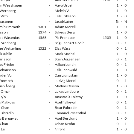
am Wesshagen
-
Aavo Urbel
1
-
0
 Wernberg
-
Melvin Vu
1
-
0
 Vatn
-
Erik Eriksson
1
-
0
Paasonen
-
Jacob Laine
½
-
½
amin Emmoth
1301
-
Adam Morell
1
-
0
lsson
1374
-
Sakeus Berg
1
-
0
s Wasenius
1568
-
Pia Fransson
1505
1
-
0
 Sandberg
-
Stig-Lennart Godin
0
-
1
e Wetterling
1522
-
Elsa Wass
0
-
1
k Juhlin
-
Mark Mashal
1
-
0
arlsson
-
Stein Jörgensen
0
-
1
s Friebe
-
Håkan Lundh
0
-
1
 Johansson
-
Erik Lennwald
1
-
0
nder Vu
-
Dan Ljungstam
1
-
0
t Emmoth
-
Ludvig Morell
0
-
1
tian Åberg
-
Mattias Olsson
1
-
0
o Omar
-
Lukas Lindborg
0
-
1
 Sjö
-
Anastasia Tolstoy
1
-
0
s Platkovs
-
Axel Falkevall
0
-
1
l Chan
-
Bear Fahradin
0
-
1
Fahradin
-
Emanuel Rosenthal
0
-
1
v Bergqvist
-
Axel Berglund
1
-
0
 Chan
-
Johan Krohn
0
-
1
 Le
-
Frirond
1
-
0