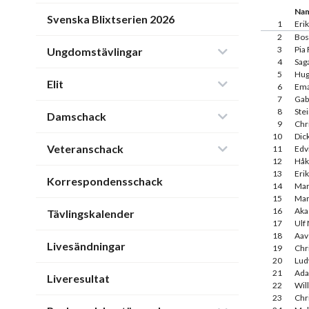
Na
Svenska Blixtserien 2026
1
Eri
2
Bos
3
Pia
Ungdomstävlingar
4
Sag
5
Hug
Elit
6
Ema
7
Gabr
8
Ste
Damschack
9
Chr
10
Dic
Veteranschack
11
Edv
12
Håk
13
Eri
Korrespondensschack
14
Mar
15
Mar
16
Aka
Tävlingskalender
17
Ulf
18
Aav
Livesändningar
19
Chr
20
Lud
21
Ada
Liveresultat
22
Wil
23
Chr