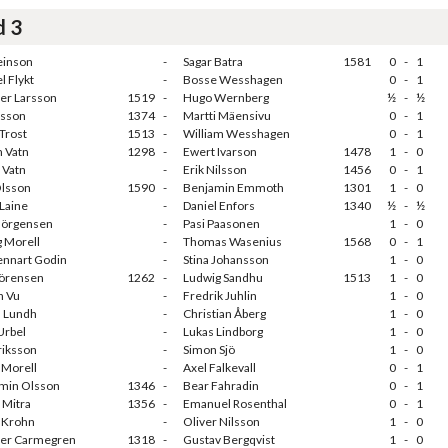
d 3
einson
-
Sagar Batra
1581
0
-
1
l Flykt
-
Bosse Wesshagen
0
-
1
ter Larsson
1519
-
Hugo Wernberg
½
-
½
lsson
1374
-
Martti Mäensivu
0
-
1
Trost
1513
-
William Wesshagen
0
-
1
n Vatn
1298
-
Ewert Ivarson
1478
1
-
0
 Vatn
-
Erik Nilsson
1456
0
-
1
Olsson
1590
-
Benjamin Emmoth
1301
1
-
0
 Laine
-
Daniel Enfors
1340
½
-
½
 Jörgensen
-
Pasi Paasonen
1
-
0
g Morell
-
Thomas Wasenius
1568
0
-
1
Lennart Godin
-
Stina Johansson
1
-
0
Sörensen
1262
-
Ludwig Sandhu
1513
1
-
0
n Vu
-
Fredrik Juhlin
1
-
0
 Lundh
-
Christian Åberg
1
-
0
Urbel
-
Lukas Lindborg
1
-
0
riksson
-
Simon Sjö
1
-
0
Morell
-
Axel Falkevall
0
-
1
min Olsson
1346
-
Bear Fahradin
0
-
1
 Mitra
1356
-
Emanuel Rosenthal
0
-
1
 Krohn
-
Oliver Nilsson
1
-
0
ter Carmegren
1318
-
Gustav Bergqvist
1
-
0