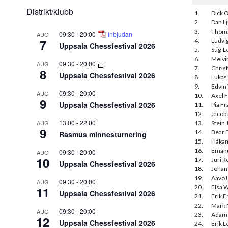
Distrikt/klubb
1.
Dick 
2.
Dan L
3.
Thoma
09:30
-
20:00
Inbjudan
AUG
7
4.
Ludvi
Uppsala Chessfestival 2026
5.
Stig-
6.
Melvi
09:30
-
20:00
AUG
7.
Chris
8
Uppsala Chessfestival 2026
8.
Lukas
9.
Edvin 
09:30
-
20:00
AUG
10.
Axel F
9
Uppsala Chessfestival 2026
11.
Pia F
12.
Jacob
13:00
-
22:00
AUG
13.
Stein
9
14.
Bear 
Rasmus minnesturnering
15.
Håkan
16.
Emanu
09:30
-
20:00
AUG
10
17.
Jüri R
Uppsala Chessfestival 2026
18.
Johan
19.
Aavo 
09:30
-
20:00
AUG
20.
Elsa 
11
Uppsala Chessfestival 2026
21.
Erik E
22.
Mark 
09:30
-
20:00
AUG
23.
Adam 
12
Uppsala Chessfestival 2026
24.
Erik 