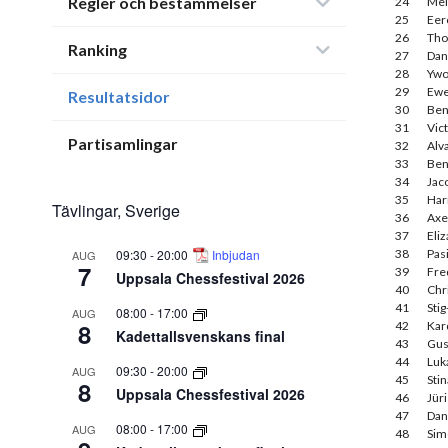
Regler och bestämmelser
24
Mel
25
Eer
26
Tho
Ranking
27
Dan
28
Ywo
29
Ewe
Resultatsidor
30
Ben
31
Vic
Partisamlingar
32
Alv
33
Ben
34
Jac
35
Harr
Tävlingar, Sverige
36
Axel
37
Eli
09:30
-
20:00
Inbjudan
38
Pas
AUG
7
39
Fre
Uppsala Chessfestival 2026
40
Chr
41
Sti
08:00
-
17:00
AUG
8
42
Kar
Kadettallsvenskans final
43
Gus
44
Luk
09:30
-
20:00
AUG
45
Sti
8
Uppsala Chessfestival 2026
46
Jür
47
Dan
08:00
-
17:00
AUG
48
Sim