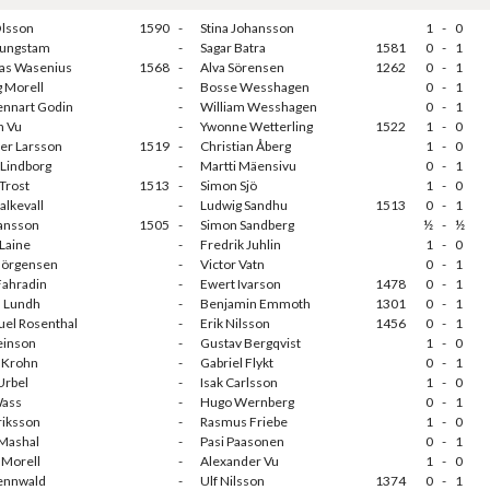
Olsson
1590
-
Stina Johansson
1
-
0
jungstam
-
Sagar Batra
1581
0
-
1
s Wasenius
1568
-
Alva Sörensen
1262
0
-
1
g Morell
-
Bosse Wesshagen
0
-
1
Lennart Godin
-
William Wesshagen
0
-
1
n Vu
-
Ywonne Wetterling
1522
1
-
0
ter Larsson
1519
-
Christian Åberg
1
-
0
 Lindborg
-
Martti Mäensivu
0
-
1
Trost
1513
-
Simon Sjö
1
-
0
alkevall
-
Ludwig Sandhu
1513
0
-
1
ransson
1505
-
Simon Sandberg
½
-
½
 Laine
-
Fredrik Juhlin
1
-
0
 Jörgensen
-
Victor Vatn
0
-
1
Fahradin
-
Ewert Ivarson
1478
0
-
1
 Lundh
-
Benjamin Emmoth
1301
0
-
1
el Rosenthal
-
Erik Nilsson
1456
0
-
1
einson
-
Gustav Bergqvist
1
-
0
 Krohn
-
Gabriel Flykt
0
-
1
Urbel
-
Isak Carlsson
1
-
0
Wass
-
Hugo Wernberg
0
-
1
riksson
-
Rasmus Friebe
1
-
0
Mashal
-
Pasi Paasonen
0
-
1
Morell
-
Alexander Vu
1
-
0
Lennwald
-
Ulf Nilsson
1374
0
-
1