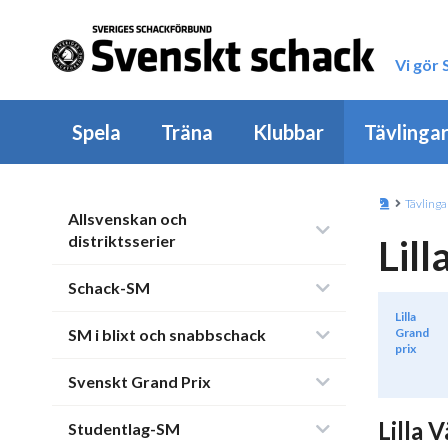
Vi gör
Spela
Träna
Klubbar
Tävlinga
Tävlinga
Allsvenskan och
distriktsserier
Lil
Schack-SM
Lilla
SM i blixt och snabbschack
Grand
prix
Svenskt Grand Prix
Lilla 
Studentlag-SM