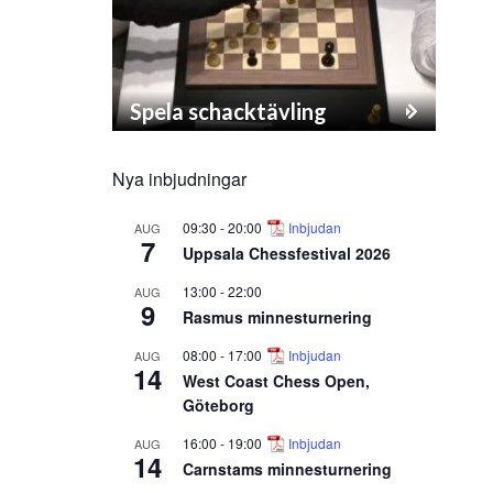
Spela schacktävling
Nya inbjudningar
09:30
-
20:00
Inbjudan
AUG
7
Uppsala Chessfestival 2026
13:00
-
22:00
AUG
9
Rasmus minnesturnering
08:00
-
17:00
Inbjudan
AUG
14
West Coast Chess Open,
Göteborg
16:00
-
19:00
Inbjudan
AUG
14
Carnstams minnesturnering