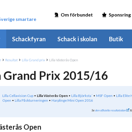
Om förbundet
Sponsring
 Sverige smartare
r
Schackfyran
Schack i skolan
Butik
r
Resultat
Lilla Grand prix
Lilla Västerås Open
la Grand Prix 2015/16
Lilla Cellavision Cup
Lilla Västerås Open
Lilla Björksta´
MSF Open
Lilla Elite
Open
Lilla Påskturneringen
Harplinge Mini Open 2016
Se
den officiella resultatsidan
fö
Västerås Open