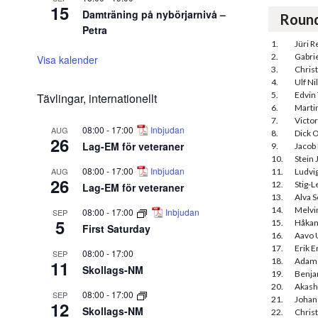
15
Damträning på nybörjarnivå –
Roun
Petra
1.
Jüri R
2.
Gabrie
Visa kalender
3.
Chris
4.
Ulf Ni
5.
Edvin 
Tävlingar, internationellt
6.
Marti
7.
Victor
08:00
-
17:00
Inbjudan
AUG
8.
Dick 
26
Lag-EM för veteraner
9.
Jacob
10.
Stein
08:00
-
17:00
Inbjudan
AUG
11.
Ludvi
26
12.
Stig-
Lag-EM för veteraner
13.
Alva 
14.
Melvi
08:00
-
17:00
Inbjudan
SEP
5
15.
Håkan
First Saturday
16.
Aavo 
17.
Erik E
08:00
-
17:00
SEP
18.
Adam 
11
Skollags-NM
19.
Benja
20.
Akash
08:00
-
17:00
SEP
21.
Johan
12
Skollags-NM
22.
Chris