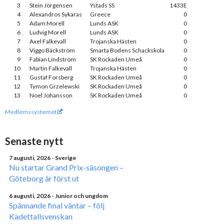
3
Stein Jörgensen
Ystads SS
1433E
4
Alexandros Sykaras
Greece
0
5
Adam Morell
Lunds ASK
0
6
Ludvig Morell
Lunds ASK
0
7
Axel Falkevall
Trojanska Hästen
0
8
Viggo Bäckström
Smarta Bodens Schackskola
0
9
Fabian Lindström
SK Rockaden Umeå
0
10
Martin Falkevall
Trojanska Hästen
0
11
Gustaf Forsberg
SK Rockaden Umeå
0
12
Tymon Grzelewski
SK Rockaden Umeå
0
13
Noel Johansson
SK Rockaden Umeå
0
Medlemssystemet
Senaste nytt
7 augusti, 2026
- Sverige
Nu startar Grand Prix-säsongen –
Göteborg är först ut
6 augusti, 2026
- Junior och ungdom
Spännande final väntar – följ
Kadettallsvenskan