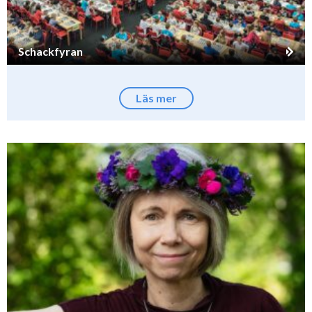
Schackfyran
Läs mer