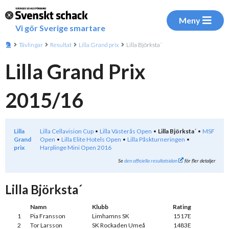
Meny
Vi gör Sverige smartare
Tävlingar
Resultat
Lilla Grand prix
Lilla Björksta´
Lilla Grand Prix
2015/16
Lilla
Lilla Cellavision Cup
Lilla Västerås Open
Lilla Björksta´
MSF
Grand
Open
Lilla Elite Hotels Open
Lilla Påskturneringen
prix
Harplinge Mini Open 2016
Se
den officiella resultatsidan
för fler detaljer
Lilla Björksta´
Namn
Klubb
Rating
1
Pia Fransson
Limhamns SK
1517E
2
Tor Larsson
SK Rockaden Umeå
1483E