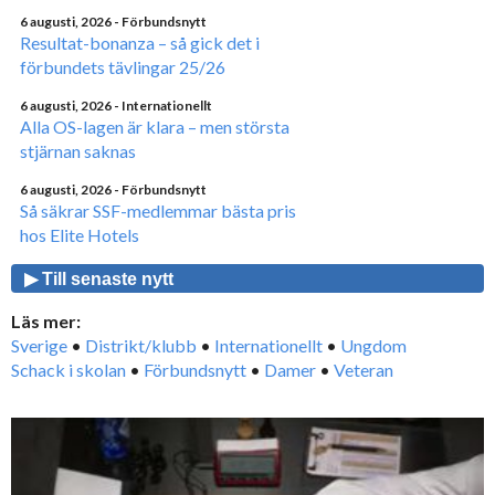
6 augusti, 2026
- Förbundsnytt
Resultat-bonanza – så gick det i
förbundets tävlingar 25/26
6 augusti, 2026
- Internationellt
Alla OS-lagen är klara – men största
stjärnan saknas
6 augusti, 2026
- Förbundsnytt
Så säkrar SSF-medlemmar bästa pris
hos Elite Hotels
▶ Till senaste nytt
Läs mer:
Sverige
•
Distrikt/klubb
•
Internationellt
•
Ungdom
Schack i skolan
•
Förbundsnytt
•
Damer
•
Veteran