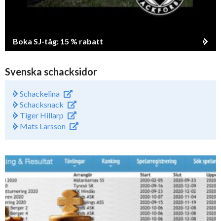
Boka SJ-tåg: 15 % rabatt
Svenska schacksidor
Schackelina
Schacksnack
Tiger Hillarp
Mats Larsson