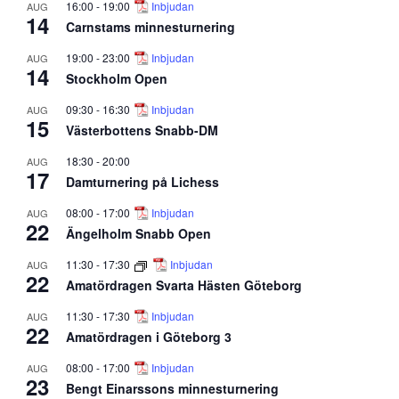
16:00
-
19:00
Inbjudan
AUG
14
Carnstams minnesturnering
19:00
-
23:00
Inbjudan
AUG
14
Stockholm Open
09:30
-
16:30
Inbjudan
AUG
15
Västerbottens Snabb-DM
18:30
-
20:00
AUG
17
Damturnering på Lichess
08:00
-
17:00
Inbjudan
AUG
22
Ängelholm Snabb Open
11:30
-
17:30
Inbjudan
AUG
22
Amatördragen Svarta Hästen Göteborg
11:30
-
17:30
Inbjudan
AUG
22
Amatördragen i Göteborg 3
08:00
-
17:00
Inbjudan
AUG
23
Bengt Einarssons minnesturnering