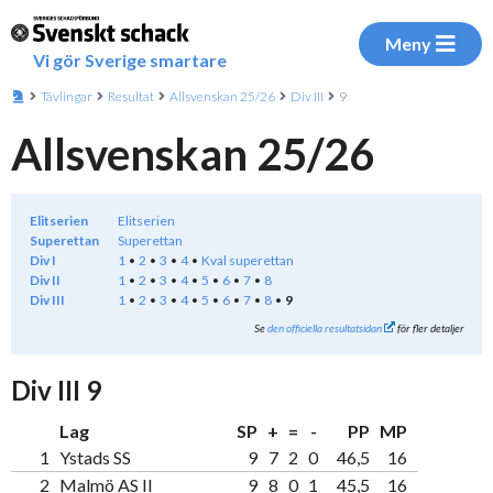
Meny
Vi gör Sverige smartare
Tävlingar
Resultat
Allsvenskan 25/26
Div III
9
Allsvenskan 25/26
Elitserien
Elitserien
Superettan
Superettan
Div I
1
2
3
4
Kval superettan
Div II
1
2
3
4
5
6
7
8
Div III
1
2
3
4
5
6
7
8
9
Se
den officiella resultatsidan
för fler detaljer
Div III 9
Lag
SP
+
=
-
PP
MP
1
Ystads SS
9
7
2
0
46,5
16
2
Malmö AS II
9
8
0
1
45,5
16