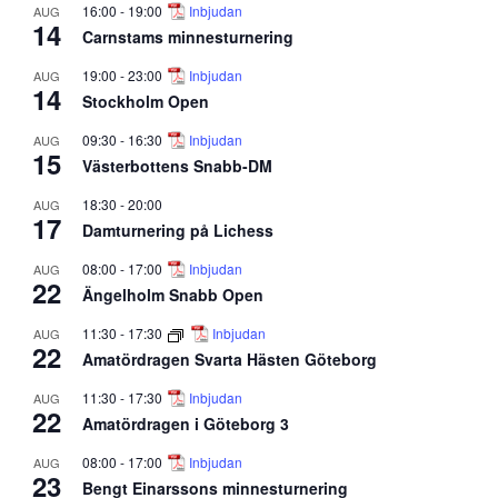
16:00
-
19:00
Inbjudan
AUG
14
Carnstams minnesturnering
19:00
-
23:00
Inbjudan
AUG
14
Stockholm Open
09:30
-
16:30
Inbjudan
AUG
15
Västerbottens Snabb-DM
18:30
-
20:00
AUG
17
Damturnering på Lichess
08:00
-
17:00
Inbjudan
AUG
22
Ängelholm Snabb Open
11:30
-
17:30
Inbjudan
AUG
22
Amatördragen Svarta Hästen Göteborg
11:30
-
17:30
Inbjudan
AUG
22
Amatördragen i Göteborg 3
08:00
-
17:00
Inbjudan
AUG
23
Bengt Einarssons minnesturnering