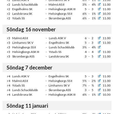
r2
Lunds Schackklubb
-
Malmö AS II
3½
-
4½
11.00
r2
Engelholms SK
-
Helsingborgs ASK III
5
-
3
11.00
r2
Landskrona SK
-
Helsingborgs SS II
6½
-
1½
10.30
r2
Ystads SS
-
Skromberga ASS
6½
-
1½
11.00
Söndag 16 november
r3
Malmö AS II
-
Lunds ASK V
6
-
2
11.00
r3
Limhamns SK V
-
Engelholms SK
5
-
3
11.00
r3
Helsingborgs SS II
-
Lunds Schackklubb
3½
-
4½
r3
Helsingborgs ASK III
-
Ystads SS
4
-
4
11.00
r3
Skromberga ASS
-
Landskrona SK
3
-
5
11.00
Söndag 7 december
r4
Lunds ASK V
-
Engelholms SK
5
-
3
11.00
r4
Malmö AS II
-
Helsingborgs SS II
5½
-
2½
11.00
r4
Ystads SS
-
Limhamns SK V
7½
-
½
11.00
r4
Lunds Schackklubb
-
Skromberga ASS
3
-
5
11.00
r4
Landskrona SK
-
Helsingborgs ASK III
6½
-
1½
10.30
Söndag 11 januari