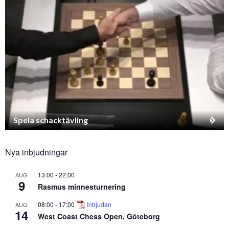
Spela schacktävling
Nya inbjudningar
13:00
-
22:00
AUG
9
Rasmus minnesturnering
08:00
-
17:00
Inbjudan
AUG
14
West Coast Chess Open, Göteborg