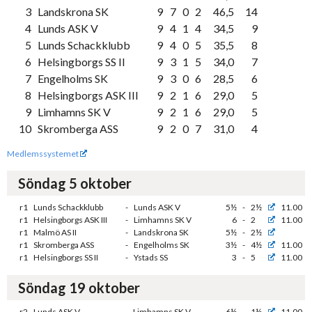
3
Landskrona SK
9
7
0
2
46,5
14
4
Lunds ASK V
9
4
1
4
34,5
9
5
Lunds Schackklubb
9
4
0
5
35,5
8
6
Helsingborgs SS II
9
3
1
5
34,0
7
7
Engelholms SK
9
3
0
6
28,5
6
8
Helsingborgs ASK III
9
2
1
6
29,0
5
9
Limhamns SK V
9
2
1
6
29,0
5
10
Skromberga ASS
9
2
0
7
31,0
4
Medlemssystemet
Söndag 5 oktober
r1
Lunds Schackklubb
-
Lunds ASK V
5½
-
2½
11.00
r1
Helsingborgs ASK III
-
Limhamns SK V
6
-
2
11.00
r1
Malmö AS II
-
Landskrona SK
5½
-
2½
r1
Skromberga ASS
-
Engelholms SK
3½
-
4½
11.00
r1
Helsingborgs SS II
-
Ystads SS
3
-
5
11.00
Söndag 19 oktober
r2
Lunds ASK V
-
Limhamns SK V
6½
-
1½
11.00