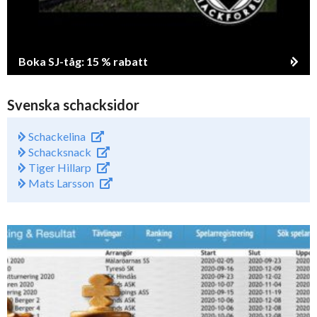
Boka SJ-tåg: 15 % rabatt
Svenska schacksidor
Schackelina
Schacksnack
Tiger Hillarp
Mats Larsson