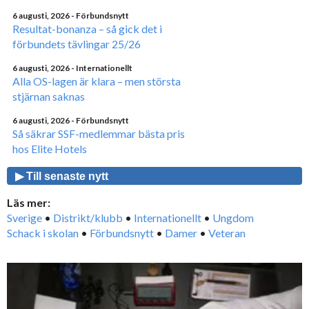
6 augusti, 2026
- Förbundsnytt
Resultat-bonanza – så gick det i
förbundets tävlingar 25/26
6 augusti, 2026
- Internationellt
Alla OS-lagen är klara – men största
stjärnan saknas
6 augusti, 2026
- Förbundsnytt
Så säkrar SSF-medlemmar bästa pris
hos Elite Hotels
▶ Till senaste nytt
Läs mer:
Sverige
•
Distrikt/klubb
•
Internationellt
•
Ungdom
Schack i skolan
•
Förbundsnytt
•
Damer
•
Veteran