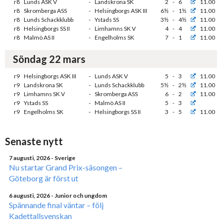
r8
Lunds ASK V
-
Landskrona SK
2
-
6
11.00
r8
Skromberga ASS
-
Helsingborgs ASK III
6½
-
1½
11.00
r8
Lunds Schackklubb
-
Ystads SS
3½
-
4½
11.00
r8
Helsingborgs SS II
-
Limhamns SK V
4
-
4
11.00
r8
Malmö AS II
-
Engelholms SK
7
-
1
11.00
Söndag 22 mars
r9
Helsingborgs ASK III
-
Lunds ASK V
5
-
3
11.00
r9
Landskrona SK
-
Lunds Schackklubb
5½
-
2½
11.00
r9
Limhamns SK V
-
Skromberga ASS
6
-
2
11.00
r9
Ystads SS
-
Malmö AS II
5
-
3
r9
Engelholms SK
-
Helsingborgs SS II
3
-
5
11.00
Senaste nytt
7 augusti, 2026
- Sverige
Nu startar Grand Prix-säsongen –
Göteborg är först ut
6 augusti, 2026
- Junior och ungdom
Spännande final väntar – följ
Kadettallsvenskan