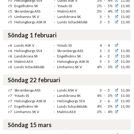
r5
Helsingborgs SS II
-
Lunds ASK V
3½
-
4½
11.00
r5
Engelholms SK
-
Ystads SS
2½
-
5½
11.00
r5
Skromberga ASS
-
Malmö AS II
3½
-
4½
11.00
r5
Limhamns SK V
-
Landskrona SK
3
-
5
11.00
r5
Helsingborgs ASK III
-
Lunds Schackklubb
3
-
5
11.00
Söndag 1 februari
r6
Lunds ASK V
-
Ystads SS
4
-
4
r6
Helsingborgs SS II
-
Skromberga ASS
5
-
3
11.00
r6
Landskrona SK
-
Engelholms SK
6
-
2
11.00
r6
Malmö AS II
-
Helsingborgs ASK III
5
-
3
11.00
r6
Lunds Schackklubb
-
Limhamns SK V
4½
-
3½
11.00
Söndag 22 februari
r7
Skromberga ASS
-
Lunds ASK V
3
-
5
11.00
r7
Ystads SS
-
Landskrona SK
4½
-
3½
11.00
r7
Helsingborgs ASK III
-
Helsingborgs SS II
2
-
6
11.00
r7
Engelholms SK
-
Lunds Schackklubb
4½
-
3½
11.00
r7
Limhamns SK V
-
Malmö AS II
3½
-
4½
Söndag 15 mars