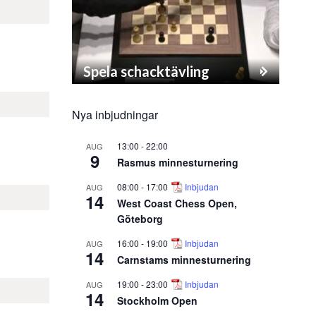
Spela schacktävling
Nya inbjudningar
13:00
-
22:00
AUG
9
Rasmus minnesturnering
08:00
-
17:00
Inbjudan
AUG
14
West Coast Chess Open,
Göteborg
16:00
-
19:00
Inbjudan
AUG
14
Carnstams minnesturnering
19:00
-
23:00
Inbjudan
AUG
14
Stockholm Open