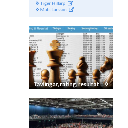
Tiger Hillarp
Mats Larsson
Tävlingar, rating, resultat