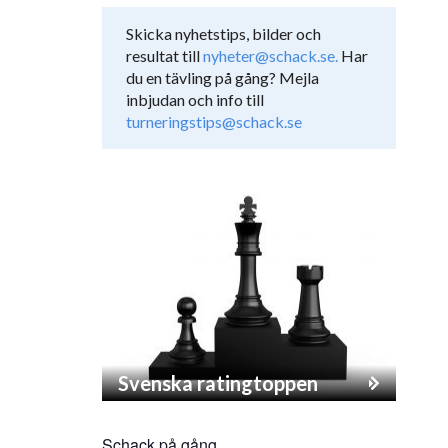
Skicka nyhetstips, bilder och
resultat till
nyheter@schack.se.
Har
du en tävling på gång? Mejla
inbjudan och info till
turneringstips@schack.se
Svenska ratingtoppen
Schack på gång