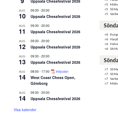
9
Uppsala Chessfestival 2026
r5
Mölnd
r5
SS M
09:30
-
20:00
AUG
10
r5
Varbe
Uppsala Chessfestival 2026
Sönda
09:30
-
20:00
AUG
11
Uppsala Chessfestival 2026
r6
Kung
r6
Harpl
09:30
-
20:00
AUG
12
r6
Helsi
Uppsala Chessfestival 2026
r6
SA M
09:30
-
20:00
AUG
Sönda
13
Uppsala Chessfestival 2026
r7
SS M
08:00
-
17:00
Inbjudan
AUG
r7
SS Ma
14
West Coast Chess Open,
r7
Varbe
Göteborg
r7
Mölnd
09:30
-
20:00
AUG
14
Uppsala Chessfestival 2026
Visa kalender