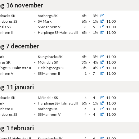
g 16 november
sbacka SK
-
Varbergs SK
4½
-
3½
ngborgs SS
-
SA Mark
6½
-
1½
11.00
als SK
-
SS Manhem V
3
-
5
11.00
nhem II
-
Harplinge SS-Halmstad II
6½
-
1½
11.00
g 7 december
ark
-
Kungsbacka SK
4½
-
3½
11.00
rgs SK
-
Mölndals SK
3½
-
4½
11.00
inge SS-Halmstad II
-
Helsingborgs SS
3½
-
4½
11.00
anhem V
-
SS Manhem II
1
-
7
11.00
g 11 januari
sbacka SK
-
Mölndals SK
4
-
4
11.00
ark
-
Harplinge SS-Halmstad II
6½
-
1½
11.00
nhem II
-
Varbergs SK
5
-
3
11.00
ngborgs SS
-
SS Manhem V
4
-
4
11.00
g 1 februari
inge SS-Halmstad II
-
Kungsbacka SK
2
-
6
11.00