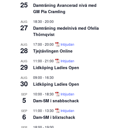
25
Damträning Avancerad nivå med
GM Pia Cramling
18:30
-
20:00
AUG
27
Damträning medelnivå med Ofelia
Thörnqvist
17:00
-
20:00
Inbjudan
AUG
28
Tjejtävlingen Online
11:00
-
21:00
Inbjudan
AUG
29
Lidköping Ladies Open
09:00
-
16:30
AUG
30
Lidköping Ladies Open
10:00
-
18:30
Inbjudan
SEP
5
Dam-SM i snabbschack
11:00
-
13:30
Inbjudan
SEP
6
Dam-SM i blixtschack
18:00
-
19:00
SEP