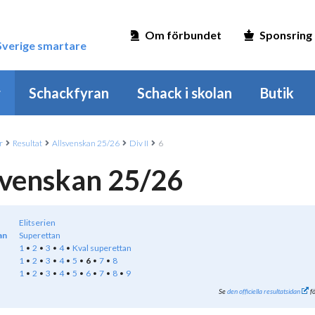
Om förbundet
Sponsring
 Sverige smartare
r
Schackfyran
Schack i skolan
Butik
r
Resultat
Allsvenskan 25/26
Div II
6
svenskan 25/26
Elitserien
an
Superettan
1
2
3
4
Kval superettan
1
2
3
4
5
6
7
8
1
2
3
4
5
6
7
8
9
Se
den officiella resultatsidan
fö