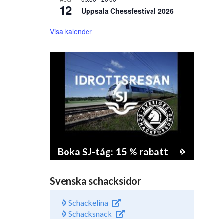
12
Uppsala Chessfestival 2026
Visa kalender
Boka SJ-tåg: 15 % rabatt
Svenska schacksidor
Schackelina
Schacksnack