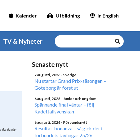
Kalender
Utbildning
In English
TV & Nyheter
Senaste nytt
7 augusti, 2026
- Sverige
Nu startar Grand Prix-säsongen –
Göteborg är först ut
6 augusti, 2026
- Junior och ungdom
Spännande final väntar – följ
Kadettallsvenskan
6 augusti, 2026
- Förbundsnytt
Resultat-bonanza – så gick det i
r fler detaljer
förbundets tävlingar 25/26