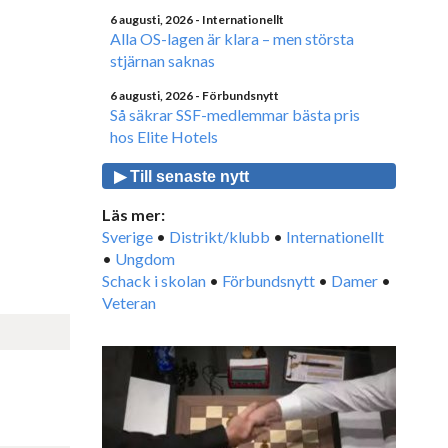
6 augusti, 2026
- Internationellt
Alla OS-lagen är klara – men största
stjärnan saknas
6 augusti, 2026
- Förbundsnytt
Så säkrar SSF-medlemmar bästa pris
hos Elite Hotels
▶ Till senaste nytt
Läs mer:
Sverige
•
Distrikt/klubb
•
Internationellt
•
Ungdom
Schack i skolan
•
Förbundsnytt
•
Damer
•
Veteran