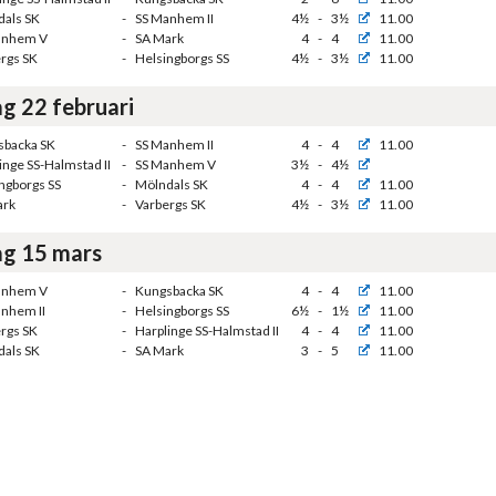
als SK
-
SS Manhem II
4½
-
3½
11.00
anhem V
-
SA Mark
4
-
4
11.00
rgs SK
-
Helsingborgs SS
4½
-
3½
11.00
g 22 februari
sbacka SK
-
SS Manhem II
4
-
4
11.00
inge SS-Halmstad II
-
SS Manhem V
3½
-
4½
ngborgs SS
-
Mölndals SK
4
-
4
11.00
ark
-
Varbergs SK
4½
-
3½
11.00
g 15 mars
anhem V
-
Kungsbacka SK
4
-
4
11.00
nhem II
-
Helsingborgs SS
6½
-
1½
11.00
rgs SK
-
Harplinge SS-Halmstad II
4
-
4
11.00
als SK
-
SA Mark
3
-
5
11.00