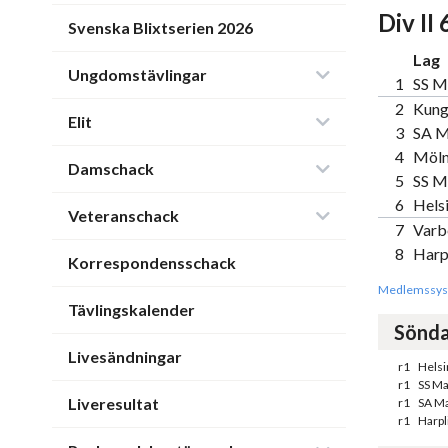
Div II 
Svenska Blixtserien 2026
Lag
Ungdomstävlingar
1
SS M
2
Kung
Elit
3
SA M
4
Möln
Damschack
5
SS M
6
Hels
Veteranschack
7
Varb
8
Harp
Korrespondensschack
Medlemssys
Tävlingskalender
Sönda
Livesändningar
r1
Helsi
r1
SS M
Liveresultat
r1
SA M
r1
Harpl