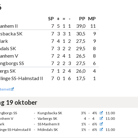
6
SP
+
=
-
PP
MP
anhem II
7
5
1
1
39,0
11
sbacka SK
7
3
3
1
30,5
9
ark
7
4
1
2
27,5
9
dals SK
7
3
2
2
29,5
8
anhem V
7
2
4
1
26,5
8
ingborgs SS
7
2
2
3
27,5
6
ergs SK
7
1
2
4
26,0
4
linge SS-Halmstad II
7
0
1
6
17,5
1
temet
g 19 oktober
ngborgs SS
-
Kungsbacka SK
3½
-
4½
11.00
anhem V
-
Varbergs SK
4
-
4
11.00
ark
-
SS Manhem II
1½
-
6½
inge SS-Halmstad II
-
Mölndals SK
1½
-
6½
11.00