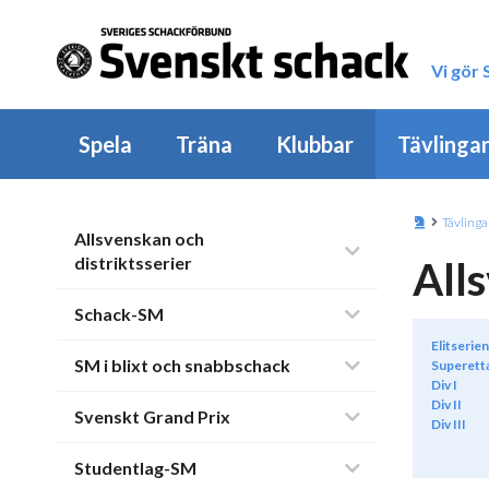
Vi gör
Spela
Träna
Klubbar
Tävlinga
Tävlinga
Allsvenskan och
distriktsserier
All
Schack-SM
Elitserien
SM i blixt och snabbschack
Superett
Div I
Div II
Svenskt Grand Prix
Div III
Studentlag-SM