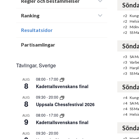
Regler och bestämmelser
Sönda
Ranking
r2
Kung
r2
Helsi
r2
Mölnd
Resultatsidor
r2
SS Ma
Partisamlingar
Sönda
r3
SA M
r3
Varbe
Tävlingar, Sverige
r3
Harpl
r3
SS M
08:00
-
17:00
AUG
8
Kadettallsvenskans final
Sönda
09:30
-
20:00
AUG
r4
Kung
8
r4
SA M
Uppsala Chessfestival 2026
r4
SS Ma
r4
Helsi
08:00
-
17:00
AUG
9
Kadettallsvenskans final
Sönda
09:30
-
20:00
AUG
r5
Harpl