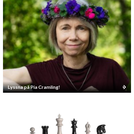
Lyssna på Pia Cramling!