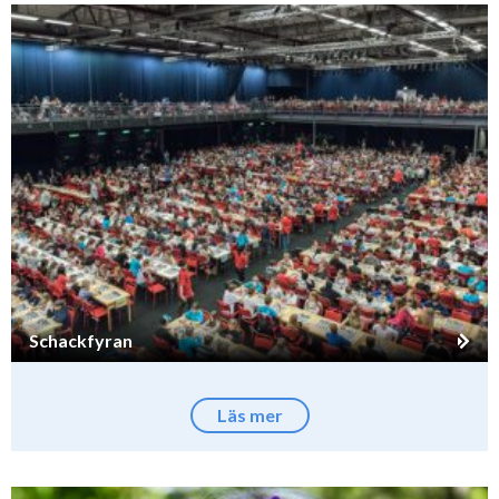
Schackfyran
Läs mer