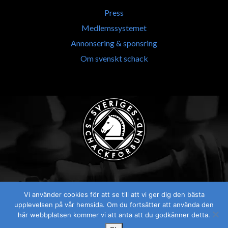
Press
Medlemssystemet
Annonsering & sponsring
Om svenskt schack
Vi använder cookies för att se till att vi ger dig den bästa
Visselblåsaren
upplevelsen på vår hemsida. Om du fortsätter att använda den
här webbplatsen kommer vi att anta att du godkänner detta.