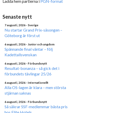
Ladda hem partierna i
PGN-format
Senaste nytt
7 augusti, 2026
- Sverige
Nu startar Grand Prix-säsongen –
Göteborg är först ut
6 augusti, 2026
- Junior och ungdom
Spännande final väntar – följ
Kadettallsvenskan
6 augusti, 2026
- Förbundsnytt
Resultat-bonanza – så gick det i
förbundets tävlingar 25/26
6 augusti, 2026
- Internationellt
Alla OS-lagen är klara – men största
stjärnan saknas
6 augusti, 2026
- Förbundsnytt
Så säkrar SSF-medlemmar bästa pris
hos Elite Hotels