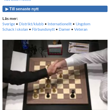
▶ Till senaste nytt
Läs mer:
Sverige
•
Distrikt/klubb
•
Internationellt
•
Ungdom
Schack i skolan
•
Förbundsnytt
•
Damer
•
Veteran