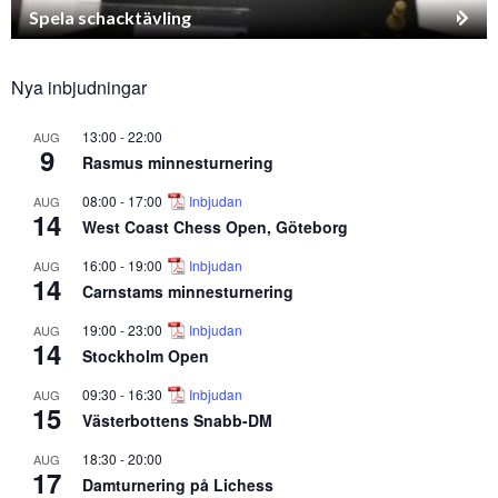
Spela schacktävling
Nya inbjudningar
13:00
-
22:00
AUG
9
Rasmus minnesturnering
08:00
-
17:00
Inbjudan
AUG
14
West Coast Chess Open, Göteborg
16:00
-
19:00
Inbjudan
AUG
14
Carnstams minnesturnering
19:00
-
23:00
Inbjudan
AUG
14
Stockholm Open
09:30
-
16:30
Inbjudan
AUG
15
Västerbottens Snabb-DM
18:30
-
20:00
AUG
17
Damturnering på Lichess