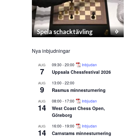
Spela schacktävling
Nya inbjudningar
09:30
-
20:00
Inbjudan
AUG
7
Uppsala Chessfestival 2026
13:00
-
22:00
AUG
9
Rasmus minnesturnering
08:00
-
17:00
Inbjudan
AUG
14
West Coast Chess Open,
Göteborg
16:00
-
19:00
Inbjudan
AUG
14
Carnstams minnesturnering