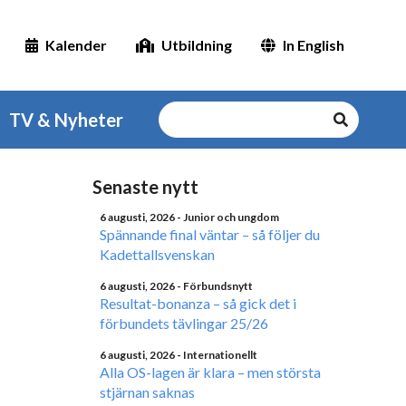
Kalender
Utbildning
In English
TV & Nyheter
Senaste nytt
6 augusti, 2026
- Junior och ungdom
Spännande final väntar – så följer du
Kadettallsvenskan
6 augusti, 2026
- Förbundsnytt
Resultat-bonanza – så gick det i
förbundets tävlingar 25/26
6 augusti, 2026
- Internationellt
Alla OS-lagen är klara – men största
stjärnan saknas