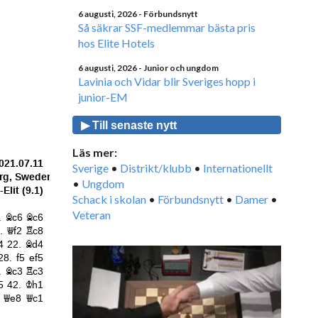
6 augusti, 2026
- Förbundsnytt
Så säkrar SSF-medlemmar bästa pris
hos Elite Hotels
6 augusti, 2026
- Junior och ungdom
Lavinia och Vidar blir Sveriges hopp i
junior-EM
▶ Till senaste nytt
Läs mer:
Sverige
•
Distrikt/klubb
•
Internationellt
•
Ungdom
Schack i skolan
•
Förbundsnytt
•
Damer
•
Veteran