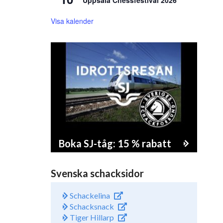
Uppsala Chessfestival 2026
Visa kalender
Boka SJ-tåg: 15 % rabatt
Svenska schacksidor
Schackelina
Schacksnack
Tiger Hillarp