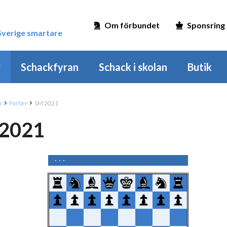
Om förbundet
Sponsring
 Sverige smartare
r
Schackfyran
Schack i skolan
Butik
r
Partier
SM 2021
2021