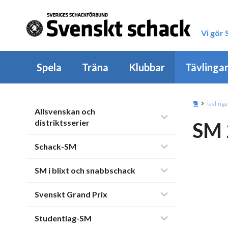
Vi gör
Spela
Träna
Klubbar
Tävlinga
Tävlinga
Allsvenskan och
distriktsserier
SM 
Schack-SM
SM i blixt och snabbschack
Svenskt Grand Prix
Studentlag-SM