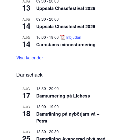
09:30
-
20:00
AUG
13
Uppsala Chessfestival 2026
09:30
-
20:00
AUG
14
Uppsala Chessfestival 2026
16:00
-
19:00
Inbjudan
AUG
14
Carnstams minnesturnering
Visa kalender
Damschack
18:30
-
20:00
AUG
17
Damturnering på Lichess
18:00
-
19:00
AUG
18
Damträning på nybörjarnivå –
Petra
18:30
-
20:30
AUG
25
Damträning Avancerad nivå med