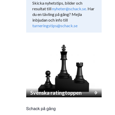
Skicka nyhetstips, bilder och
resultat till
nyheter@schack.se.
Har
du en tävling på gång? Mejla
inbjudan och info till
turneringstips@schack.se
Svenska ratingtoppen
Schack på gång