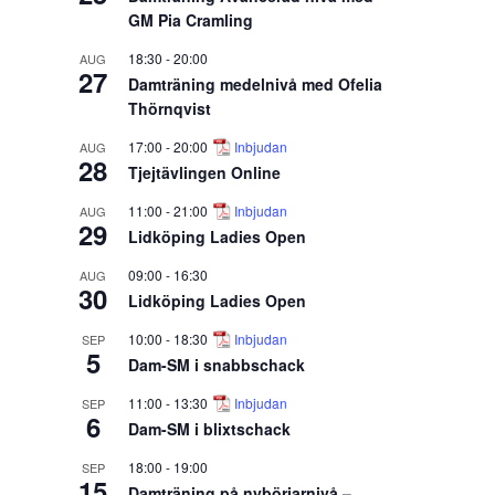
GM Pia Cramling
18:30
-
20:00
AUG
27
Damträning medelnivå med Ofelia
Thörnqvist
17:00
-
20:00
Inbjudan
AUG
28
Tjejtävlingen Online
11:00
-
21:00
Inbjudan
AUG
29
Lidköping Ladies Open
09:00
-
16:30
AUG
30
Lidköping Ladies Open
10:00
-
18:30
Inbjudan
SEP
5
Dam-SM i snabbschack
11:00
-
13:30
Inbjudan
SEP
6
Dam-SM i blixtschack
18:00
-
19:00
SEP
15
Damträning på nybörjarnivå –