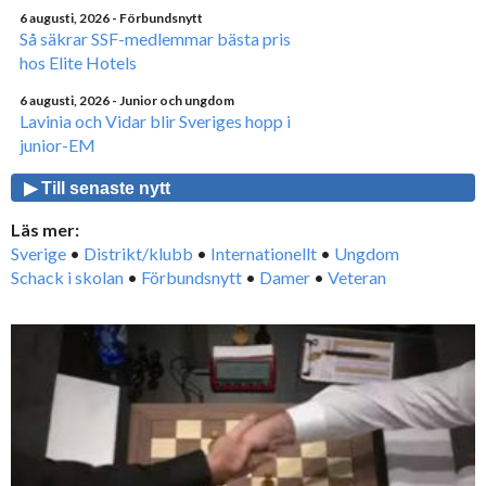
6 augusti, 2026
- Förbundsnytt
Så säkrar SSF-medlemmar bästa pris
hos Elite Hotels
6 augusti, 2026
- Junior och ungdom
Lavinia och Vidar blir Sveriges hopp i
junior-EM
▶ Till senaste nytt
Läs mer:
Sverige
•
Distrikt/klubb
•
Internationellt
•
Ungdom
Schack i skolan
•
Förbundsnytt
•
Damer
•
Veteran