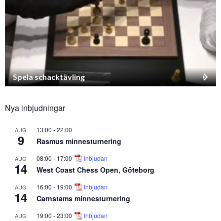
Spela schacktävling
Nya inbjudningar
13:00
-
22:00
AUG
9
Rasmus minnesturnering
08:00
-
17:00
Inbjudan
AUG
14
West Coast Chess Open, Göteborg
16:00
-
19:00
Inbjudan
AUG
14
Carnstams minnesturnering
19:00
-
23:00
Inbjudan
AUG