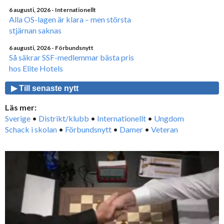
6 augusti, 2026
- Internationellt
Alla OS-lagen är klara – men största
stjärnan saknas
6 augusti, 2026
- Förbundsnytt
Så säkrar SSF-medlemmar bästa pris
hos Elite Hotels
▶ Till senaste nytt
Läs mer:
Sverige
•
Distrikt/klubb
•
Internationellt
•
Ungdom
Schack i skolan
•
Förbundsnytt
•
Damer
•
Veteran