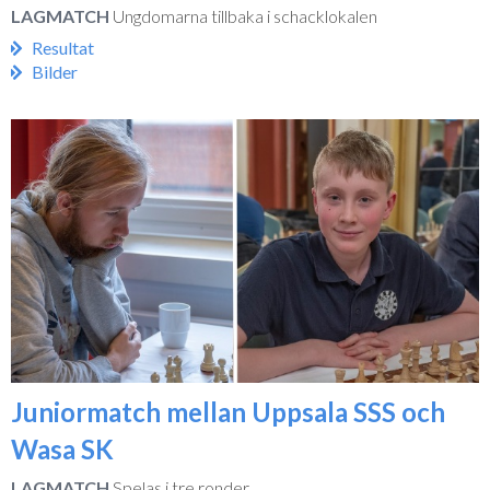
LAGMATCH
Ungdomarna tillbaka i schacklokalen
Resultat
Bilder
Juniormatch mellan Uppsala SSS och
Wasa SK
LAGMATCH
Spelas i tre ronder