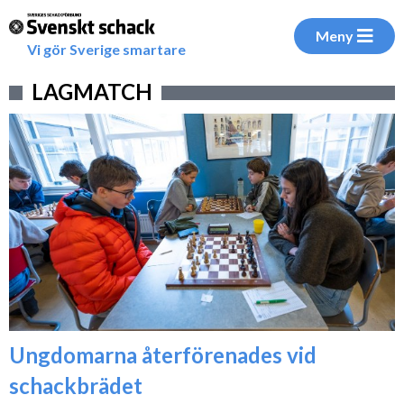
Meny
Vi gör Sverige smartare
LAGMATCH
Ungdomarna återförenades vid
schackbrädet