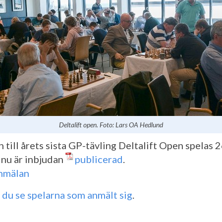
Deltalift open. Foto: Lars OA Hedlund
 till årets sista GP-tävling Deltalift Open spelas 
 nu är inbjudan
publicerad
.
nmälan
 du se spelarna som anmält sig
.