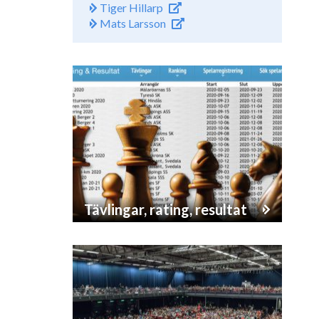
Tiger Hillarp
Mats Larsson
Tävlingar, rating, resultat