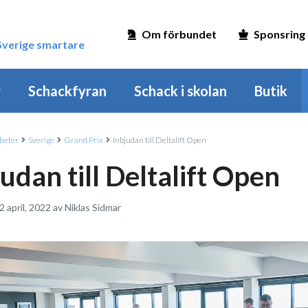
Om förbundet
Sponsring
 Sverige smartare
r
Schackfyran
Schack i skolan
Butik
heter
Sverige
Grand Prix
Inbjudan till Deltalift Open
udan till Deltalift Open
2 april, 2022 av Niklas Sidmar