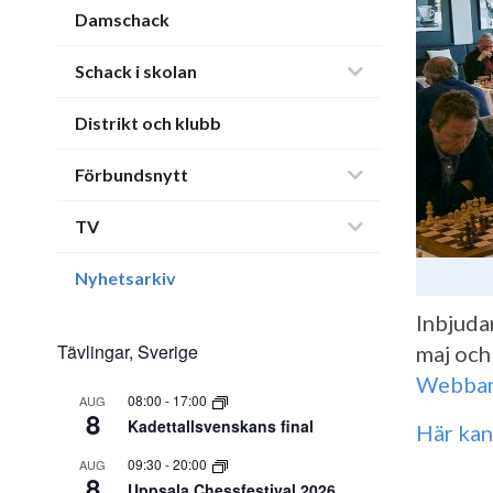
Damschack
Schack i skolan
Distrikt och klubb
Förbundsnytt
TV
Nyhetsarkiv
Inbjudan
Tävlingar, Sverige
maj och
Webba
08:00
-
17:00
AUG
8
Kadettallsvenskans final
Här kan
09:30
-
20:00
AUG
8
Uppsala Chessfestival 2026