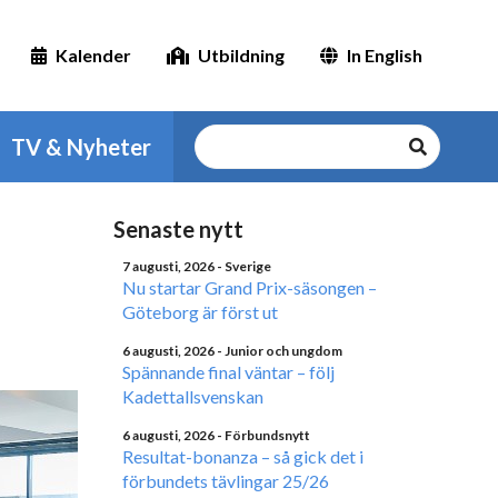
Kalender
Utbildning
In English
TV & Nyheter
Senaste nytt
7 augusti, 2026
- Sverige
Nu startar Grand Prix-säsongen –
Göteborg är först ut
6 augusti, 2026
- Junior och ungdom
Spännande final väntar – följ
Kadettallsvenskan
6 augusti, 2026
- Förbundsnytt
Resultat-bonanza – så gick det i
förbundets tävlingar 25/26