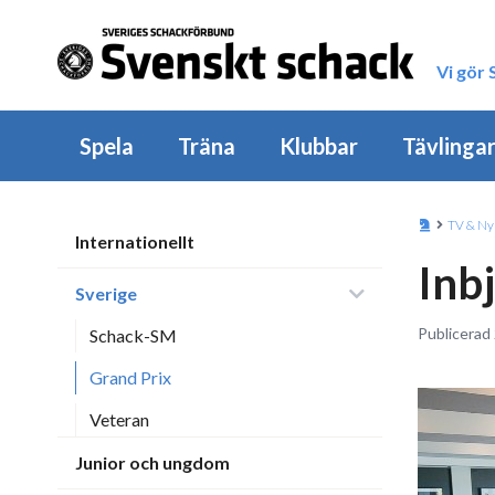
Vi gör
Spela
Träna
Klubbar
Tävlinga
TV & Ny
Internationellt
Inbj
Sverige
Publicerad 
Schack-SM
Grand Prix
Veteran
Junior och ungdom