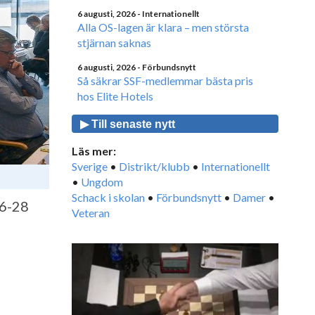
6 augusti, 2026
- Internationellt
Alla OS-lagen är klara – men största
stjärnan saknas
6 augusti, 2026
- Förbundsnytt
Så säkrar SSF-medlemmar bästa pris
hos Elite Hotels
▶ Till senaste nytt
Läs mer:
Sverige
•
Distrikt/klubb
•
Internationellt
•
Ungdom
Schack i skolan
•
Förbundsnytt
•
Damer
•
26-28
Veteran