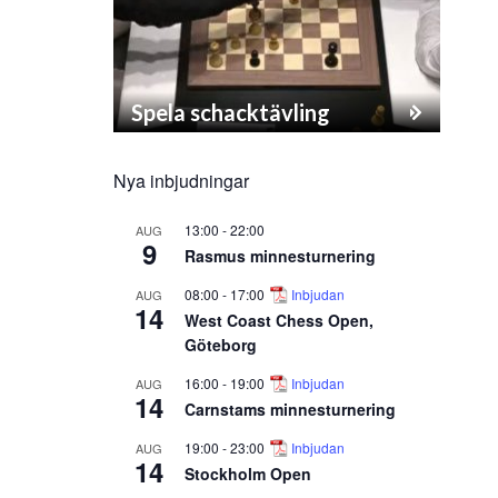
Spela schacktävling
Nya inbjudningar
13:00
-
22:00
AUG
9
Rasmus minnesturnering
08:00
-
17:00
Inbjudan
AUG
14
West Coast Chess Open,
Göteborg
16:00
-
19:00
Inbjudan
AUG
14
Carnstams minnesturnering
19:00
-
23:00
Inbjudan
AUG
14
Stockholm Open