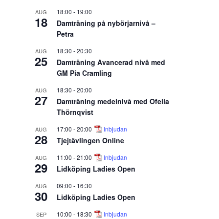
18:00
-
19:00
AUG
18
Damträning på nybörjarnivå –
Petra
18:30
-
20:30
AUG
25
Damträning Avancerad nivå med
GM Pia Cramling
18:30
-
20:00
AUG
27
Damträning medelnivå med Ofelia
Thörnqvist
17:00
-
20:00
Inbjudan
AUG
28
Tjejtävlingen Online
11:00
-
21:00
Inbjudan
AUG
29
Lidköping Ladies Open
09:00
-
16:30
AUG
30
Lidköping Ladies Open
10:00
-
18:30
Inbjudan
SEP