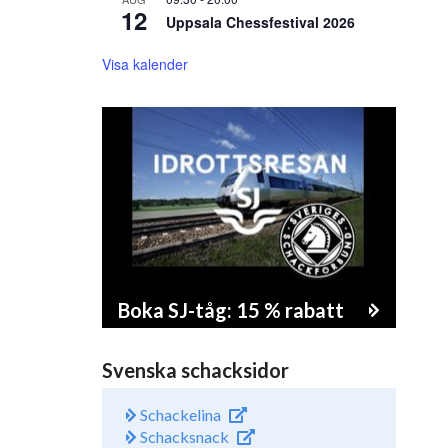
12
Uppsala Chessfestival 2026
Visa kalender
Boka SJ-tåg: 15 % rabatt
Svenska schacksidor
Schackelina
Schacksnack