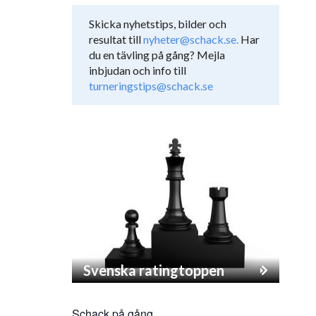
Skicka nyhetstips, bilder och
resultat till
nyheter@schack.se.
Har
du en tävling på gång? Mejla
inbjudan och info till
turneringstips@schack.se
Svenska ratingtoppen
Schack på gång