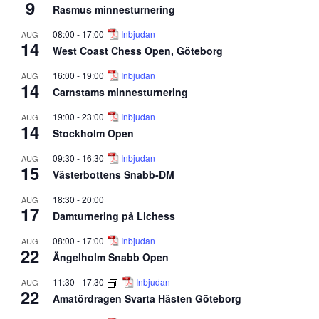
9
Rasmus minnesturnering
08:00
-
17:00
Inbjudan
AUG
14
West Coast Chess Open, Göteborg
16:00
-
19:00
Inbjudan
AUG
14
Carnstams minnesturnering
19:00
-
23:00
Inbjudan
AUG
14
Stockholm Open
09:30
-
16:30
Inbjudan
AUG
15
Västerbottens Snabb-DM
18:30
-
20:00
AUG
17
Damturnering på Lichess
08:00
-
17:00
Inbjudan
AUG
22
Ängelholm Snabb Open
11:30
-
17:30
Inbjudan
AUG
22
Amatördragen Svarta Hästen Göteborg