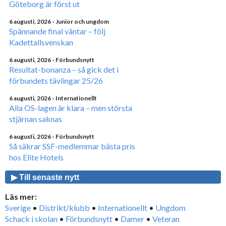
Göteborg är först ut
6 augusti, 2026
- Junior och ungdom
Spännande final väntar – följ
Kadettallsvenskan
6 augusti, 2026
- Förbundsnytt
Resultat-bonanza – så gick det i
förbundets tävlingar 25/26
6 augusti, 2026
- Internationellt
Alla OS-lagen är klara – men största
stjärnan saknas
6 augusti, 2026
- Förbundsnytt
Så säkrar SSF-medlemmar bästa pris
hos Elite Hotels
▶ Till senaste nytt
Läs mer:
Sverige
•
Distrikt/klubb
•
Internationellt
•
Ungdom
Schack i skolan
•
Förbundsnytt
•
Damer
•
Veteran