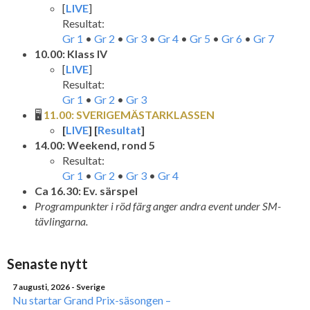
[
LIVE
]
Resultat:
Gr 1
•
Gr 2
•
Gr 3
•
Gr 4
•
Gr 5
•
Gr 6
•
Gr 7
10.00: Klass IV
[
LIVE
]
Resultat:
Gr 1
•
Gr 2
•
Gr 3
🖥️
11.00: SVERIGEMÄSTARKLASSEN
[
LIVE
] [
Resultat
]
14.00: Weekend, rond 5
Resultat:
Gr 1
•
Gr 2
•
Gr 3
•
Gr 4
Ca 16.30: Ev. särspel
Programpunkter i röd färg anger andra event under SM-
tävlingarna.
Senaste nytt
7 augusti, 2026
- Sverige
Nu startar Grand Prix-säsongen –