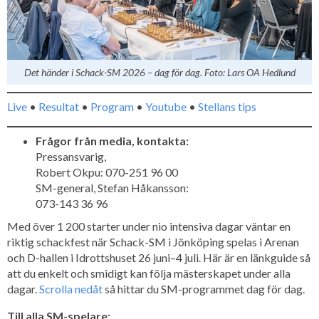
Det händer i Schack-SM 2026 – dag för dag. Foto: Lars OA Hedlund
Live
•
Resultat
•
Program
•
Youtube
•
Stellans tips
Frågor från media, kontakta:
Pressansvarig,
Robert Okpu: 070-251 96 00
SM-general, Stefan Håkansson:
073-143 36 96
Med över 1 200 starter under nio intensiva dagar väntar en
riktig schackfest när Schack-SM i Jönköping spelas i Arenan
och D-hallen i Idrottshuset 26 juni–4 juli. Här är en länkguide så
att du enkelt och smidigt kan följa mästerskapet under alla
dagar.
Scrolla nedåt
så hittar du SM-programmet dag för dag.
Till alla SM-spelare: