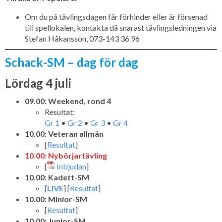
Om du på tävlingsdagen får förhinder eller är försenad
till spellokalen, kontakta då snarast tävlingsledningen via
Stefan Håkansson, 073-143 36 96
Schack-SM – dag för dag
Lördag 4 juli
09.00: Weekend, rond 4
Resultat:
Gr 1
•
Gr 2
•
Gr 3
•
Gr 4
10.00: Veteran allmän
[
Resultat
]
10.00: Nybörjartävling
[
Inbjudan
]
10.00: Kadett-SM
[
LIVE
] [
Resultat
]
10.00: Minior-SM
[
Resultat
]
10.00: Junior-SM