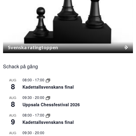
Svenska ratingtoppen
Schack på gång
08:00
-
17:00
AUG
8
Kadettallsvenskans final
09:30
-
20:00
AUG
8
Uppsala Chessfestival 2026
08:00
-
17:00
AUG
9
Kadettallsvenskans final
09:30
-
20:00
AUG