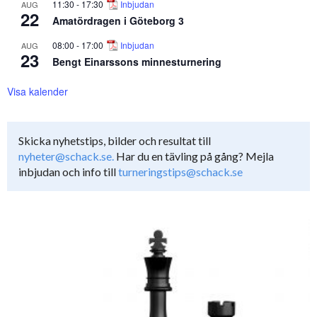
11:30
-
17:30
Inbjudan
AUG
22
Amatördragen i Göteborg 3
08:00
-
17:00
Inbjudan
AUG
23
Bengt Einarssons minnesturnering
Visa kalender
Skicka nyhetstips, bilder och resultat till
nyheter@schack.se.
Har du en tävling på gång? Mejla
inbjudan och info till
turneringstips@schack.se