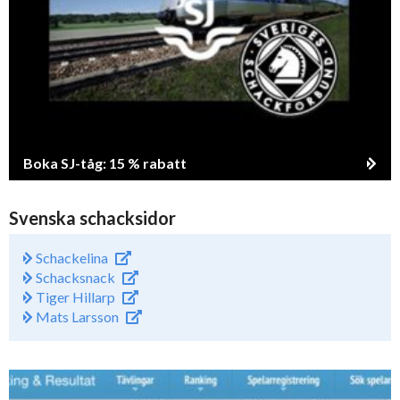
Boka SJ-tåg: 15 % rabatt
Svenska schacksidor
Schackelina
Schacksnack
Tiger Hillarp
Mats Larsson