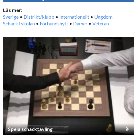
Läs mer:
Sverige
•
Distrikt/klubb
•
Internationellt
•
Ungdom
Schack i skolan
•
Förbundsnytt
•
Damer
•
Veteran
Spela schacktävling