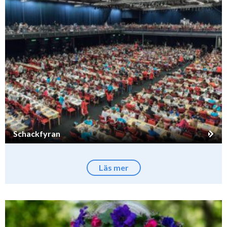
Schackfyran
Läs mer