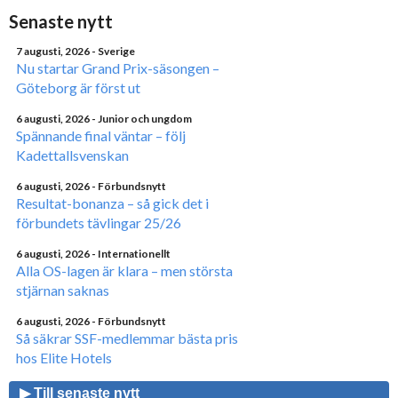
Senaste nytt
7 augusti, 2026
- Sverige
Nu startar Grand Prix-säsongen –
Göteborg är först ut
6 augusti, 2026
- Junior och ungdom
Spännande final väntar – följ
Kadettallsvenskan
6 augusti, 2026
- Förbundsnytt
Resultat-bonanza – så gick det i
förbundets tävlingar 25/26
6 augusti, 2026
- Internationellt
Alla OS-lagen är klara – men största
stjärnan saknas
6 augusti, 2026
- Förbundsnytt
Så säkrar SSF-medlemmar bästa pris
hos Elite Hotels
▶ Till senaste nytt