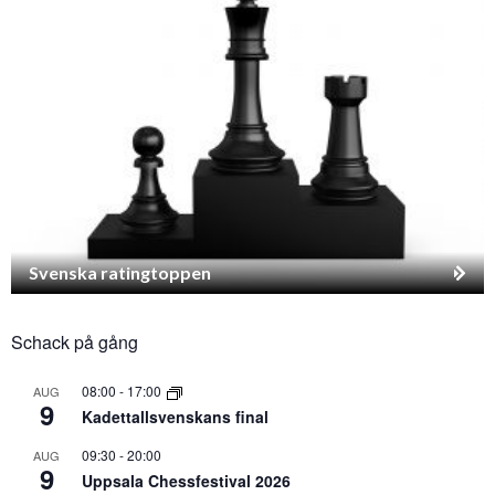
Svenska ratingtoppen
Schack på gång
08:00
-
17:00
AUG
9
Kadettallsvenskans final
09:30
-
20:00
AUG
9
Uppsala Chessfestival 2026