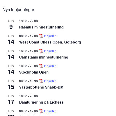
Nya inbjudningar
13:00
-
22:00
AUG
9
Rasmus minnesturnering
08:00
-
17:00
Inbjudan
AUG
14
West Coast Chess Open, Göteborg
16:00
-
19:00
Inbjudan
AUG
14
Carnstams minnesturnering
19:00
-
23:00
Inbjudan
AUG
14
Stockholm Open
09:30
-
16:30
Inbjudan
AUG
15
Västerbottens Snabb-DM
18:30
-
20:00
AUG
17
Damturnering på Lichess
08:00
-
17:00
Inbjudan
AUG