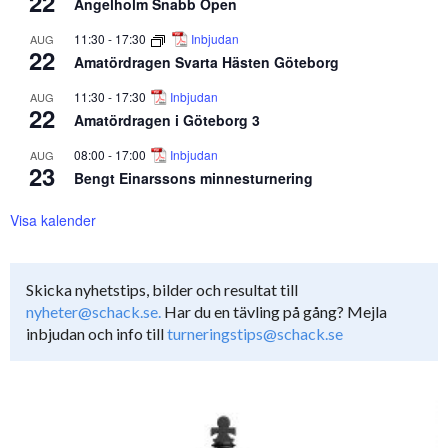
22
Ängelholm Snabb Open
11:30
-
17:30
Inbjudan
AUG
22
Amatördragen Svarta Hästen Göteborg
11:30
-
17:30
Inbjudan
AUG
22
Amatördragen i Göteborg 3
08:00
-
17:00
Inbjudan
AUG
23
Bengt Einarssons minnesturnering
Visa kalender
Skicka nyhetstips, bilder och resultat till
nyheter@schack.se.
Har du en tävling på gång? Mejla
inbjudan och info till
turneringstips@schack.se