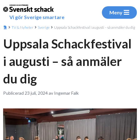
Meny
Vi gör Sverige smartare
TV & Nyheter
Sverige
Uppsala Schackfestival i augusti – så anmäler du dig
Uppsala Schackfestival
i augusti – så anmäler
du dig
Publicerad 23 juli, 2024 av Ingemar Falk