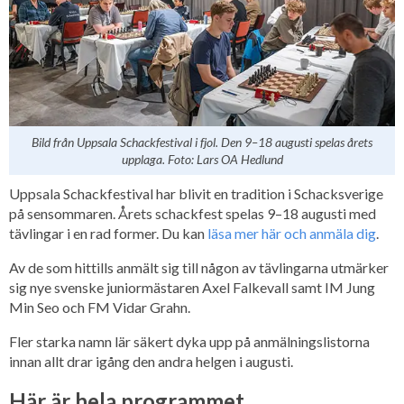
Bild från Uppsala Schackfestival i fjol. Den 9–18 augusti spelas årets
upplaga. Foto: Lars OA Hedlund
Uppsala Schackfestival har blivit en tradition i Schacksverige
på sensommaren. Årets schackfest spelas 9–18 augusti med
tävlingar i en rad former. Du kan
läsa mer här och anmäla dig
.
Av de som hittills anmält sig till någon av tävlingarna utmärker
sig nye svenske juniormästaren Axel Falkevall samt IM Jung
Min Seo och FM Vidar Grahn.
Fler starka namn lär säkert dyka upp på anmälningslistorna
innan allt drar igång den andra helgen i augusti.
Här är hela programmet