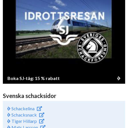
Boka SJ-tåg: 15 % rabatt
Svenska schacksidor
Schackelina
Schacksnack
Tiger Hillarp
Mats Larsson