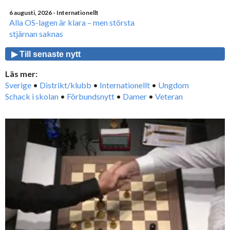
6 augusti, 2026
- Internationellt
Alla OS-lagen är klara – men största
stjärnan saknas
▶ Till senaste nytt
Läs mer:
Sverige
•
Distrikt/klubb
•
Internationellt
•
Ungdom
Schack i skolan
•
Förbundsnytt
•
Damer
•
Veteran