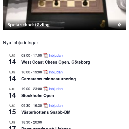
Spela schacktävling
Nya inbjudningar
08:00
-
17:00
Inbjudan
AUG
14
West Coast Chess Open, Göteborg
16:00
-
19:00
Inbjudan
AUG
14
Carnstams minnesturnering
19:00
-
23:00
Inbjudan
AUG
14
Stockholm Open
09:30
-
16:30
Inbjudan
AUG
15
Västerbottens Snabb-DM
18:30
-
20:00
AUG
17
Damturnering på Lichess