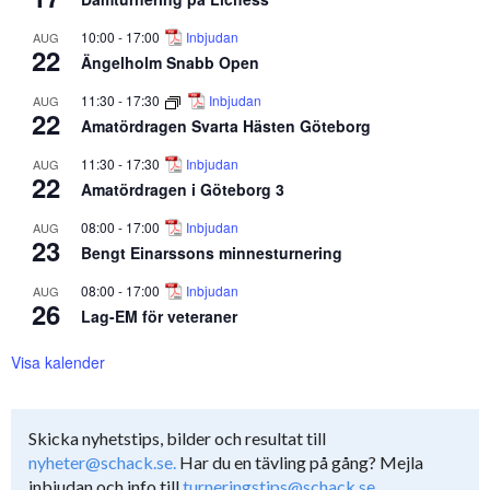
10:00
-
17:00
Inbjudan
AUG
22
Ängelholm Snabb Open
11:30
-
17:30
Inbjudan
AUG
22
Amatördragen Svarta Hästen Göteborg
11:30
-
17:30
Inbjudan
AUG
22
Amatördragen i Göteborg 3
08:00
-
17:00
Inbjudan
AUG
23
Bengt Einarssons minnesturnering
08:00
-
17:00
Inbjudan
AUG
26
Lag-EM för veteraner
Visa kalender
Skicka nyhetstips, bilder och resultat till
nyheter@schack.se.
Har du en tävling på gång? Mejla
inbjudan och info till
turneringstips@schack.se