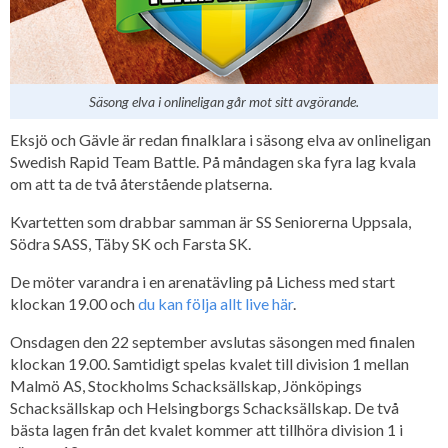
Säsong elva i onlineligan går mot sitt avgörande.
Eksjö och Gävle är redan finalklara i säsong elva av onlineligan
Swedish Rapid Team Battle. På måndagen ska fyra lag kvala
om att ta de två återstående platserna.
Kvartetten som drabbar samman är SS Seniorerna Uppsala,
Södra SASS, Täby SK och Farsta SK.
De möter varandra i en arenatävling på Lichess med start
klockan 19.00 och
du kan följa allt live här
.
Onsdagen den 22 september avslutas säsongen med finalen
klockan 19.00. Samtidigt spelas kvalet till division 1 mellan
Malmö AS, Stockholms Schacksällskap, Jönköpings
Schacksällskap och Helsingborgs Schacksällskap. De två
bästa lagen från det kvalet kommer att tillhöra division 1 i