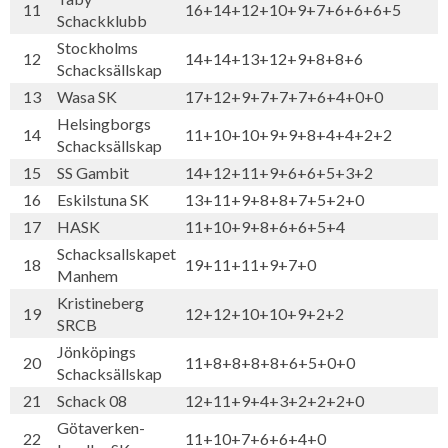
11
16+14+12+10+9+7+6+6+6+5
Schackklubb
Stockholms
12
14+14+13+12+9+8+8+6
Schacksällskap
13
Wasa SK
17+12+9+7+7+7+6+4+0+0
Helsingborgs
14
11+10+10+9+9+8+4+4+2+2
Schacksällskap
15
SS Gambit
14+12+11+9+6+6+5+3+2
16
Eskilstuna SK
13+11+9+8+8+7+5+2+0
17
HASK
11+10+9+8+6+6+5+4
Schacksallskapet
18
19+11+11+9+7+0
Manhem
Kristineberg
19
12+12+10+10+9+2+2
SRCB
Jönköpings
20
11+8+8+8+8+6+5+0+0
Schacksällskap
21
Schack 08
12+11+9+4+3+2+2+2+0
Götaverken-
22
11+10+7+6+6+4+0