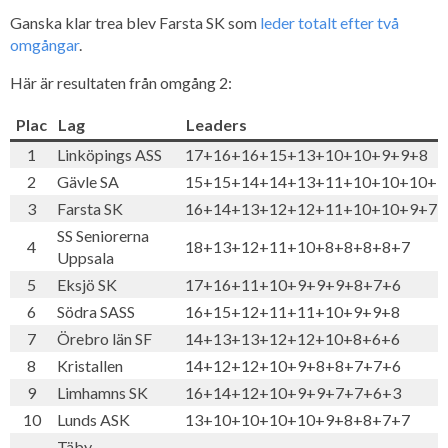
Ganska klar trea blev Farsta SK som
leder totalt efter två
omgångar
.
Här är resultaten från omgång 2:
Plac
Lag
Leaders
1
Linköpings ASS
17+16+16+15+13+10+10+9+9+8
2
Gävle SA
15+15+14+14+13+11+10+10+10+1
3
Farsta SK
16+14+13+12+12+11+10+10+9+7
SS Seniorerna
4
18+13+12+11+10+8+8+8+8+7
Uppsala
5
Eksjö SK
17+16+11+10+9+9+9+8+7+6
6
Södra SASS
16+15+12+11+11+10+9+9+8
7
Örebro län SF
14+13+13+12+12+10+8+6+6
8
Kristallen
14+12+12+10+9+8+8+7+7+6
9
Limhamns SK
16+14+12+10+9+9+7+7+6+3
10
Lunds ASK
13+10+10+10+10+9+8+8+7+7
Täby