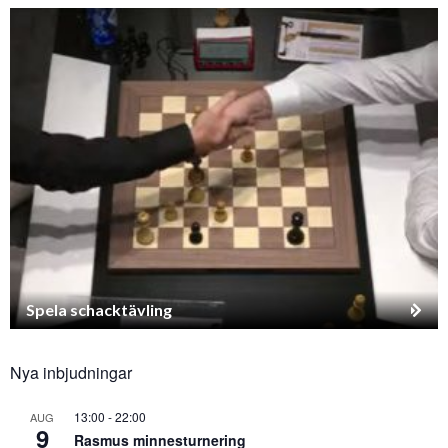
Spela schacktävling
Nya inbjudningar
13:00
-
22:00
AUG
9
Rasmus minnesturnering