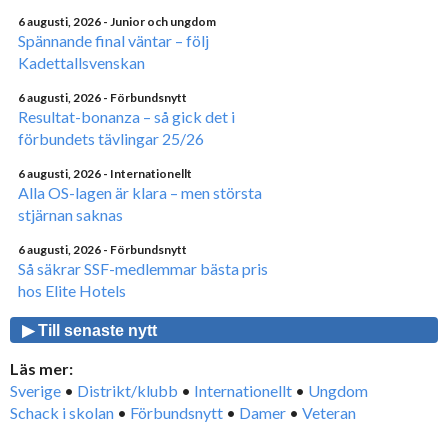
6 augusti, 2026
- Junior och ungdom
Spännande final väntar – följ
Kadettallsvenskan
6 augusti, 2026
- Förbundsnytt
Resultat-bonanza – så gick det i
förbundets tävlingar 25/26
6 augusti, 2026
- Internationellt
Alla OS-lagen är klara – men största
stjärnan saknas
6 augusti, 2026
- Förbundsnytt
Så säkrar SSF-medlemmar bästa pris
hos Elite Hotels
▶ Till senaste nytt
Läs mer:
Sverige
•
Distrikt/klubb
•
Internationellt
•
Ungdom
Schack i skolan
•
Förbundsnytt
•
Damer
•
Veteran