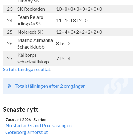
Lundby SK
23
SK Rockaden
10+8+8+3+3+2+0+0
Team Pelaro
24
11+10+8+2+0
Alingsås SS
25
Nolereds SK
12+4+3+2+2+2+2+0
Malmö Allmänna
26
8+6+2
Schackklubb
Kålltorps
27
7+5+4
schacksällskap
Se fullständiga resultat
.
Totalställningen efter 2 omgångar
Senaste nytt
7 augusti, 2026
- Sverige
Nu startar Grand Prix-säsongen –
Göteborg är först ut