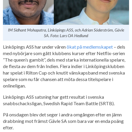
IM Sidhant Mohapatra, Linköpings ASS, och Adrian Söderström, Gävle
SA. Foto: Lars OA Hedlund
Linköpings ASS har under våren
ökat på medlemskapet
– dels
med nybörjare som gått klubbens kurser efter Netflix-serien
”The queen’s gambit”, dels med starka internationella spelare,
de flesta av dem från Indien. Flera indier i Linköpingsklubben
har spelat i Rilton Cup och knutit vänskapsband med svenska
spelare som nu får chansen att möta dessa titelspelare i
onlineligan.
Linköpings ASS satsning har gett resultat i svenska
snabbschacksligan, Swedish Rapid Team Battle (SRTB).
På onsdagen blev det seger i andra omgången efter en jämn
drabbning mot främst Gävle SA som bara var en enda poäng
efter.