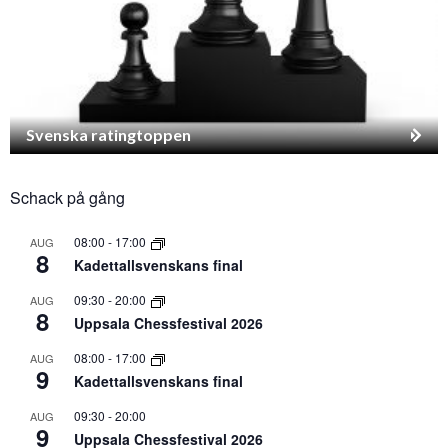
Svenska ratingtoppen
Schack på gång
08:00
-
17:00
AUG
8
Kadettallsvenskans final
09:30
-
20:00
AUG
8
Uppsala Chessfestival 2026
08:00
-
17:00
AUG
9
Kadettallsvenskans final
09:30
-
20:00
AUG
9
Uppsala Chessfestival 2026