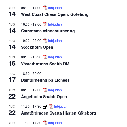
08:00
-
17:00
Inbjudan
AUG
14
West Coast Chess Open, Göteborg
16:00
-
19:00
Inbjudan
AUG
14
Carnstams minnesturnering
19:00
-
23:00
Inbjudan
AUG
14
Stockholm Open
09:30
-
16:30
Inbjudan
AUG
15
Västerbottens Snabb-DM
18:30
-
20:00
AUG
17
Damturnering på Lichess
08:00
-
17:00
Inbjudan
AUG
22
Ängelholm Snabb Open
11:30
-
17:30
Inbjudan
AUG
22
Amatördragen Svarta Hästen Göteborg
11:30
-
17:30
Inbjudan
AUG