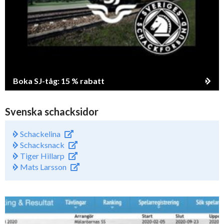
Boka SJ-tåg: 15 % rabatt
Svenska schacksidor
Schackelina
Schacksnack
Tiger Hillarp
Mats Larsson