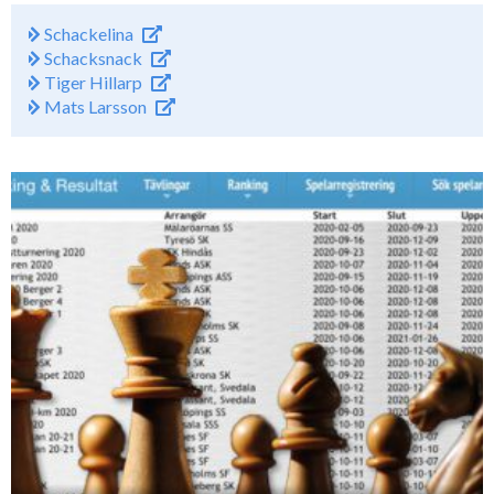
Schackelina
Schacksnack
Tiger Hillarp
Mats Larsson