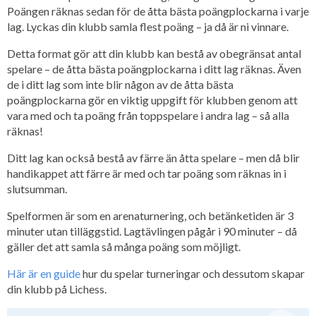
Poängen räknas sedan för de åtta bästa poängplockarna i varje
lag. Lyckas din klubb samla flest poäng – ja då är ni vinnare.
Detta format gör att din klubb kan bestå av obegränsat antal
spelare – de åtta bästa poängplockarna i ditt lag räknas. Även
de i ditt lag som inte blir någon av de åtta bästa
poängplockarna gör en viktig uppgift för klubben genom att
vara med och ta poäng från toppspelare i andra lag – så alla
räknas!
Ditt lag kan också bestå av färre än åtta spelare – men då blir
handikappet att färre är med och tar poäng som räknas in i
slutsumman.
Spelformen är som en arenaturnering, och betänketiden är 3
minuter utan tilläggstid. Lagtävlingen pågår i 90 minuter – då
gäller det att samla så många poäng som möjligt.
Här är en guide
hur du spelar turneringar och dessutom skapar
din klubb på Lichess.