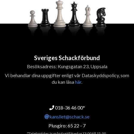
Sveriges Schackförbund
Besöksadress: Kungsgatan 23, Uppsala
Vi behandlar dina uppgifter enligt vår Dataskyddspolicy, som
du kan läsa
här
.
018-36 46 00*
kansliet@schack.se
Plusgiro: 65 22 - 7
*Telefontider är måndag till fredag 13:00 till 15.00.