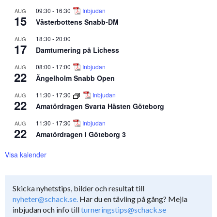
09:30
-
16:30
Inbjudan
AUG
15
Västerbottens Snabb-DM
18:30
-
20:00
AUG
17
Damturnering på Lichess
08:00
-
17:00
Inbjudan
AUG
22
Ängelholm Snabb Open
11:30
-
17:30
Inbjudan
AUG
22
Amatördragen Svarta Hästen Göteborg
11:30
-
17:30
Inbjudan
AUG
22
Amatördragen i Göteborg 3
Visa kalender
Skicka nyhetstips, bilder och resultat till
nyheter@schack.se.
Har du en tävling på gång? Mejla
inbjudan och info till
turneringstips@schack.se