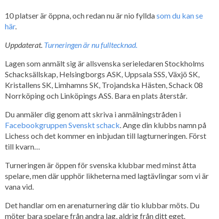
10 platser är öppna, och redan nu är nio fyllda
som du kan se
här
.
Uppdaterat.
Turneringen är nu fulltecknad.
Lagen som anmält sig är allsvenska serieledaren Stockholms
Schacksällskap, Helsingborgs ASK, Uppsala SSS, Växjö SK,
Kristallens SK, Limhamns SK, Trojandska Hästen, Schack 08
Norrköping och Linköpings ASS. Bara en plats återstår.
Du anmäler dig genom att skriva i anmälningstråden i
Facebookgruppen Svenskt schack
. Ange din klubbs namn på
Lichess och det kommer en inbjudan till lagturneringen. Först
till kvarn…
Turneringen är öppen för svenska klubbar med minst åtta
spelare, men där upphör likheterna med lagtävlingar som vi är
vana vid.
Det handlar om en arenaturnering där tio klubbar möts. Du
möter bara spelare från andra lag, aldrig från ditt eget.