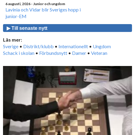
6 augusti, 2026
- Junior och ungdom
Lavinia och Vidar blir Sveriges hopp i
junior-EM
▶ Till senaste nytt
Läs mer:
Sverige
•
Distrikt/klubb
•
Internationellt
•
Ungdom
Schack i skolan
•
Förbundsnytt
•
Damer
•
Veteran