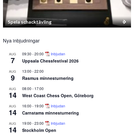
Spela schacktävling
Nya inbjudningar
09:30
-
20:00
Inbjudan
AUG
7
Uppsala Chessfestival 2026
13:00
-
22:00
AUG
9
Rasmus minnesturnering
08:00
-
17:00
AUG
14
West Coast Chess Open, Göteborg
16:00
-
19:00
Inbjudan
AUG
14
Carnstams minnesturnering
19:00
-
23:00
Inbjudan
AUG
14
Stockholm Open