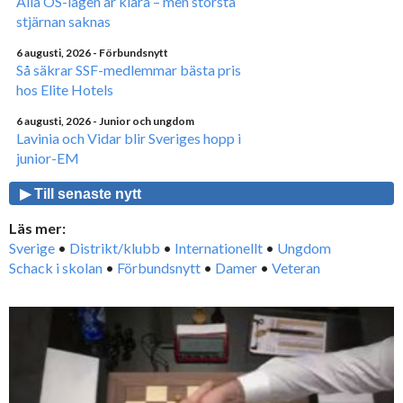
Alla OS-lagen är klara – men största
stjärnan saknas
6 augusti, 2026
- Förbundsnytt
Så säkrar SSF-medlemmar bästa pris
hos Elite Hotels
6 augusti, 2026
- Junior och ungdom
Lavinia och Vidar blir Sveriges hopp i
junior-EM
▶ Till senaste nytt
Läs mer:
Sverige
•
Distrikt/klubb
•
Internationellt
•
Ungdom
Schack i skolan
•
Förbundsnytt
•
Damer
•
Veteran