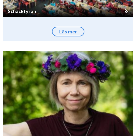
Schackfyran
Läs mer