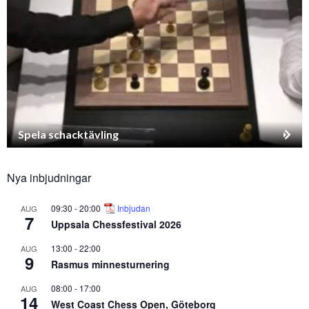
Spela schacktävling
Nya inbjudningar
09:30
-
20:00
Inbjudan
AUG
7
Uppsala Chessfestival 2026
13:00
-
22:00
AUG
9
Rasmus minnesturnering
08:00
-
17:00
AUG
14
West Coast Chess Open, Göteborg