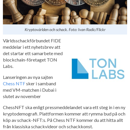
Kryptovärlden och schack. Foto
: Ivan Radic/Flickr
Världsschackförbundet FIDE
meddelar i ett nyhetsbrev att
det startar ett samarbete med
blockchain-företaget TON
Labs.
Lanseringen av nya sajten
Chess NTF
sker i samband
med VM-matchen i Dubai i
slutet av november
ChessNFT ska enligt pressmeddelandet vara ett steg in i en ny
kryptodemografi. Plattformen kommer att rymma bud på och
köp av schack-NFT:s. På Chess NTF kommer du att hitta allt
från klassiska schackvideor och schackkonst.