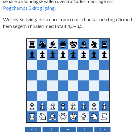
senare på söndagskvällen överträffades med råge när
Pogchamps 3 drog igång
.
Wesley So tvingade senare fram remischackar och tog därmed
hem segern i finalen med totalt 4,5–3,5.