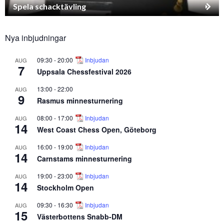
Spela schacktävling
Nya inbjudningar
09:30
-
20:00
Inbjudan
AUG
7
Uppsala Chessfestival 2026
13:00
-
22:00
AUG
9
Rasmus minnesturnering
08:00
-
17:00
Inbjudan
AUG
14
West Coast Chess Open, Göteborg
16:00
-
19:00
Inbjudan
AUG
14
Carnstams minnesturnering
19:00
-
23:00
Inbjudan
AUG
14
Stockholm Open
09:30
-
16:30
Inbjudan
AUG
15
Västerbottens Snabb-DM