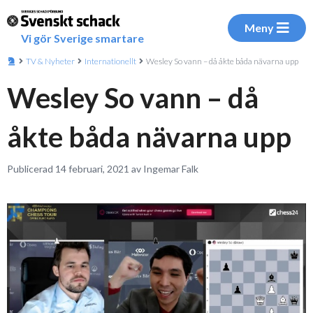
Meny
Vi gör Sverige smartare
TV & Nyheter
Internationellt
Wesley So vann – då åkte båda nävarna upp
Wesley So vann – då
åkte båda nävarna upp
Publicerad 14 februari, 2021 av Ingemar Falk