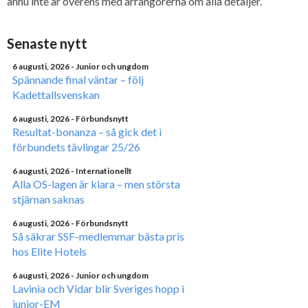
ännu inte är överens med arrangörerna om alla detaljer.
Senaste nytt
6 augusti, 2026
- Junior och ungdom
Spännande final väntar – följ
Kadettallsvenskan
6 augusti, 2026
- Förbundsnytt
Resultat-bonanza – så gick det i
förbundets tävlingar 25/26
6 augusti, 2026
- Internationellt
Alla OS-lagen är klara – men största
stjärnan saknas
6 augusti, 2026
- Förbundsnytt
Så säkrar SSF-medlemmar bästa pris
hos Elite Hotels
6 augusti, 2026
- Junior och ungdom
Lavinia och Vidar blir Sveriges hopp i
junior-EM