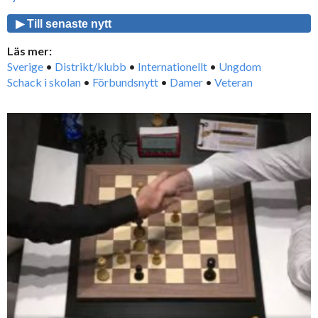
▶ Till senaste nytt
Läs mer:
Sverige
•
Distrikt/klubb
•
Internationellt
•
Ungdom
Schack i skolan
•
Förbundsnytt
•
Damer
•
Veteran