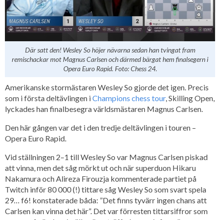
Där satt den! Wesley So höjer nävarna sedan han tvingat fram
remischackar mot Magnus Carlsen och därmed bärgat hem finalsegern i
Opera Euro Rapid. Foto: Chess 24.
Amerikanske stormästaren Wesley So gjorde det igen. Precis
som i första deltävlingen i
Champions chess tour
, Skilling Open,
lyckades han finalbesegra världsmästaren Magnus Carlsen.
Den här gången var det i den tredje deltävlingen i touren –
Opera Euro Rapid.
Vid ställningen 2–1 till Wesley So var Magnus Carlsen piskad
att vinna, men det såg mörkt ut och när superduon Hikaru
Nakamura och Alireza Firouzja kommenterade partiet på
Twitch inför 80 000 (!) tittare såg Wesley So som svart spela
29… f6! konstaterade båda: ”Det finns tyvärr ingen chans att
Carlsen kan vinna det här”. Det var förresten tittarsiffror som