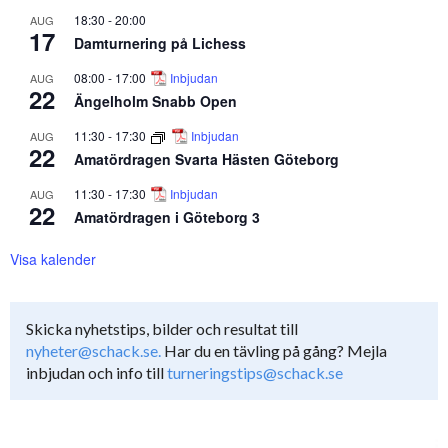
18:30
-
20:00
AUG
17
Damturnering på Lichess
08:00
-
17:00
Inbjudan
AUG
22
Ängelholm Snabb Open
11:30
-
17:30
Inbjudan
AUG
22
Amatördragen Svarta Hästen Göteborg
11:30
-
17:30
Inbjudan
AUG
22
Amatördragen i Göteborg 3
Visa kalender
Skicka nyhetstips, bilder och resultat till
nyheter@schack.se.
Har du en tävling på gång? Mejla
inbjudan och info till
turneringstips@schack.se