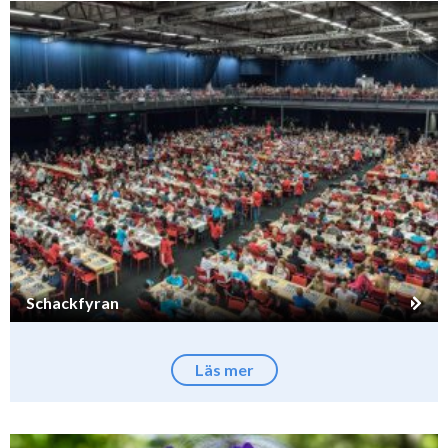
Schackfyran
Läs mer