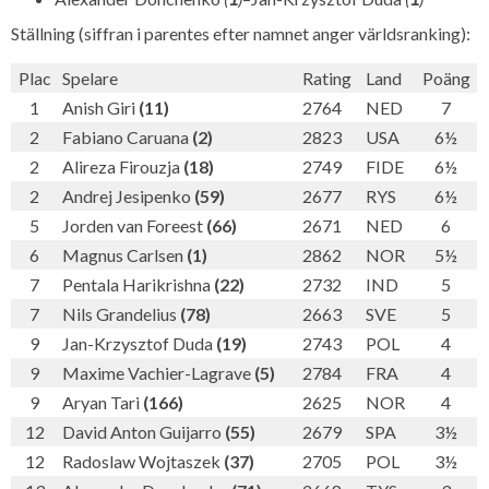
Ställning (siffran i parentes efter namnet anger världsranking):
Plac
Spelare
Rating
Land
Poäng
1
Anish Giri
(11)
2764
NED
7
2
Fabiano Caruana
(2)
2823
USA
6½
2
Alireza Firouzja
(18)
2749
FIDE
6½
2
Andrej Jesipenko
(59)
2677
RYS
6½
5
Jorden van Foreest
(66)
2671
NED
6
6
Magnus Carlsen
(1)
2862
NOR
5½
7
Pentala Harikrishna
(22)
2732
IND
5
7
Nils Grandelius
(78)
2663
SVE
5
9
Jan-Krzysztof Duda
(19)
2743
POL
4
9
Maxime Vachier-Lagrave
(5)
2784
FRA
4
9
Aryan Tari
(166)
2625
NOR
4
12
David Anton Guijarro
(55)
2679
SPA
3½
12
Radoslaw Wojtaszek
(37)
2705
POL
3½