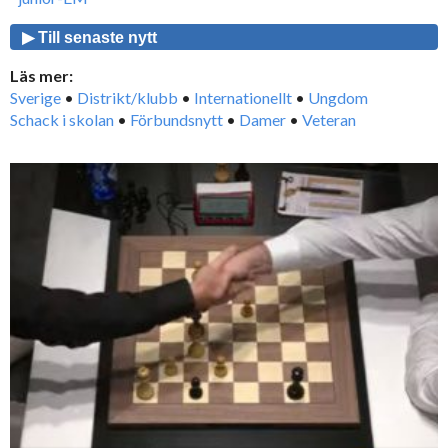
▶ Till senaste nytt
Läs mer:
Sverige
•
Distrikt/klubb
•
Internationellt
•
Ungdom
Schack i skolan
•
Förbundsnytt
•
Damer
•
Veteran