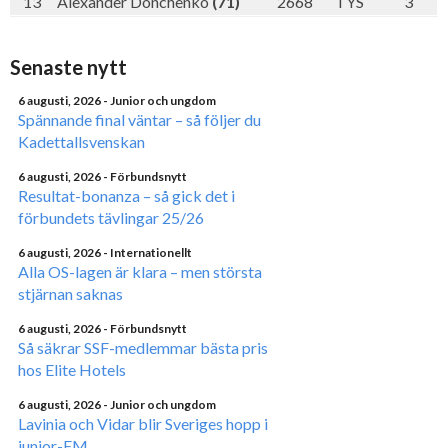
13
Alexander Donchenko
(71)
2668
TYS
3
Senaste nytt
6 augusti, 2026
- Junior och ungdom
Spännande final väntar – så följer du
Kadettallsvenskan
6 augusti, 2026
- Förbundsnytt
Resultat-bonanza – så gick det i
förbundets tävlingar 25/26
6 augusti, 2026
- Internationellt
Alla OS-lagen är klara – men största
stjärnan saknas
6 augusti, 2026
- Förbundsnytt
Så säkrar SSF-medlemmar bästa pris
hos Elite Hotels
6 augusti, 2026
- Junior och ungdom
Lavinia och Vidar blir Sveriges hopp i
junior-EM