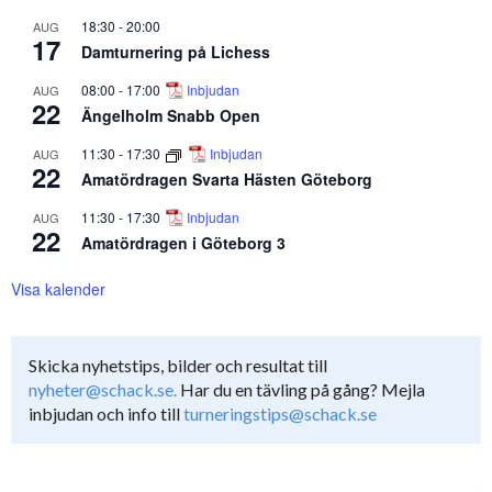
18:30
-
20:00
AUG
17
Damturnering på Lichess
08:00
-
17:00
Inbjudan
AUG
22
Ängelholm Snabb Open
11:30
-
17:30
Inbjudan
AUG
22
Amatördragen Svarta Hästen Göteborg
11:30
-
17:30
Inbjudan
AUG
22
Amatördragen i Göteborg 3
Visa kalender
Skicka nyhetstips, bilder och resultat till
nyheter@schack.se.
Har du en tävling på gång? Mejla
inbjudan och info till
turneringstips@schack.se