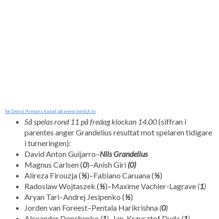
Se Deniz Armans kanal på www.twitch.tv
Så spelas rond 11 på fredag klockan 14.00
(siffran i
parentes anger Grandelius resultat mot spelaren tidigare
i turneringen):
David Anton Guijarro–
Nils Grandelius
Magnus Carlsen (
0
)–Anish Giri
(0)
Alireza Firouzja (
½
)–Fabiano Caruana (
½
)
Radoslaw Wojtaszek (
½
)–Maxime Vachier-Lagrave
(
1
)
Aryan Tari–Andrej Jesipenko (
½
)
Jorden van Foreest–Pentala Harikrishna
(
0
)
Alexander Donchenko
(
1
)
–Jan-Krzysztof Duda
(
1
)