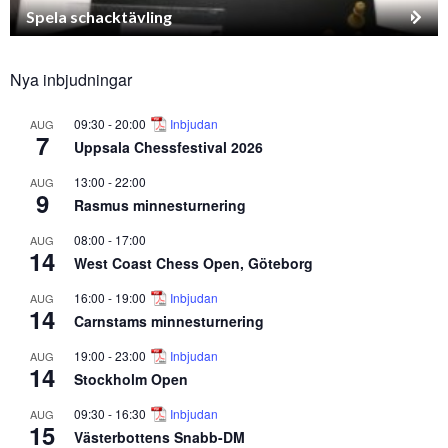
Spela schacktävling
Nya inbjudningar
09:30
-
20:00
Inbjudan
AUG
7
Uppsala Chessfestival 2026
13:00
-
22:00
AUG
9
Rasmus minnesturnering
08:00
-
17:00
AUG
14
West Coast Chess Open, Göteborg
16:00
-
19:00
Inbjudan
AUG
14
Carnstams minnesturnering
19:00
-
23:00
Inbjudan
AUG
14
Stockholm Open
09:30
-
16:30
Inbjudan
AUG
15
Västerbottens Snabb-DM