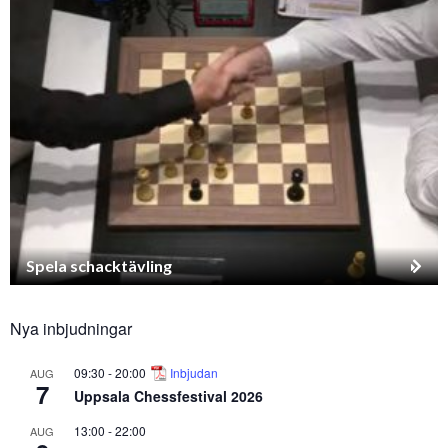
Spela schacktävling
Nya inbjudningar
09:30
-
20:00
Inbjudan
AUG
7
Uppsala Chessfestival 2026
13:00
-
22:00
AUG