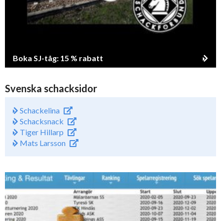
Boka SJ-tåg: 15 % rabatt
Svenska schacksidor
Schackelina
Schacksnack
Tiger Hillarp
Mats Larsson