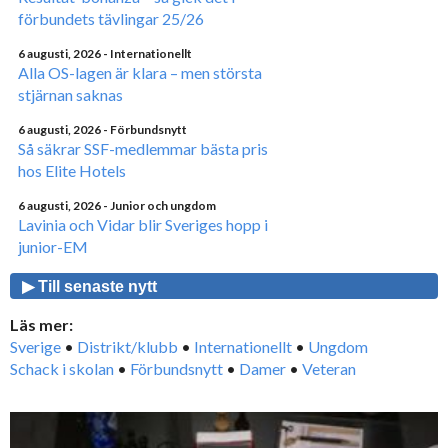
förbundets tävlingar 25/26
6 augusti, 2026
- Internationellt
Alla OS-lagen är klara – men största
stjärnan saknas
6 augusti, 2026
- Förbundsnytt
Så säkrar SSF-medlemmar bästa pris
hos Elite Hotels
6 augusti, 2026
- Junior och ungdom
Lavinia och Vidar blir Sveriges hopp i
junior-EM
▶ Till senaste nytt
Läs mer:
Sverige
•
Distrikt/klubb
•
Internationellt
•
Ungdom
Schack i skolan
•
Förbundsnytt
•
Damer
•
Veteran