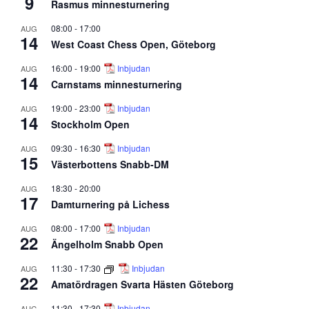
9
Rasmus minnesturnering
08:00
-
17:00
AUG
14
West Coast Chess Open, Göteborg
16:00
-
19:00
Inbjudan
AUG
14
Carnstams minnesturnering
19:00
-
23:00
Inbjudan
AUG
14
Stockholm Open
09:30
-
16:30
Inbjudan
AUG
15
Västerbottens Snabb-DM
18:30
-
20:00
AUG
17
Damturnering på Lichess
08:00
-
17:00
Inbjudan
AUG
22
Ängelholm Snabb Open
11:30
-
17:30
Inbjudan
AUG
22
Amatördragen Svarta Hästen Göteborg
11:30
-
17:30
Inbjudan
AUG