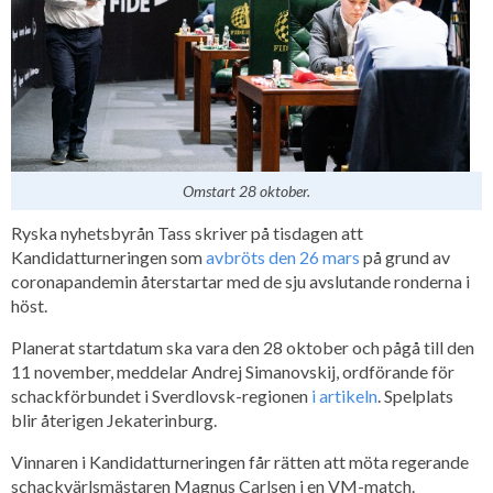
Omstart 28 oktober.
Ryska nyhetsbyrån Tass skriver på tisdagen att
Kandidatturneringen som
avbröts den 26 mars
på grund av
coronapandemin återstartar med de sju avslutande ronderna i
höst.
Planerat startdatum ska vara den 28 oktober och pågå till den
11 november, meddelar Andrej Simanovskij, ordförande för
schackförbundet i Sverdlovsk-regionen
i artikeln
. Spelplats
blir återigen Jekaterinburg.
Vinnaren i Kandidatturneringen får rätten att möta regerande
schackvärlsmästaren Magnus Carlsen i en VM-match.