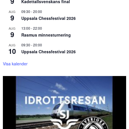
9
Kadettallsvenskans final
09:30
-
20:00
AUG
9
Uppsala Chessfestival 2026
13:00
-
22:00
AUG
9
Rasmus minnesturnering
09:30
-
20:00
AUG
10
Uppsala Chessfestival 2026
Visa kalender