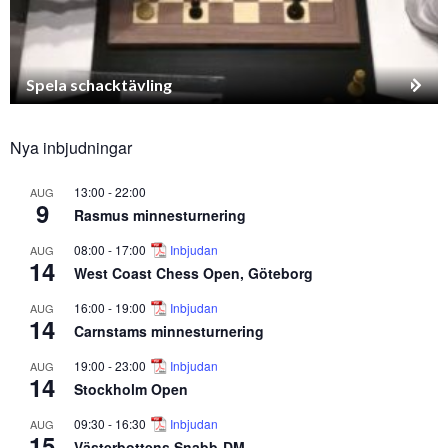
Spela schacktävling
Nya inbjudningar
13:00
-
22:00
AUG
9
Rasmus minnesturnering
08:00
-
17:00
Inbjudan
AUG
14
West Coast Chess Open, Göteborg
16:00
-
19:00
Inbjudan
AUG
14
Carnstams minnesturnering
19:00
-
23:00
Inbjudan
AUG
14
Stockholm Open
09:30
-
16:30
Inbjudan
AUG
15
Västerbottens Snabb-DM