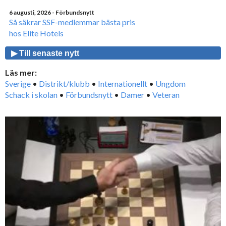
6 augusti, 2026
- Förbundsnytt
Så säkrar SSF-medlemmar bästa pris
hos Elite Hotels
▶ Till senaste nytt
Läs mer:
Sverige
•
Distrikt/klubb
•
Internationellt
•
Ungdom
Schack i skolan
•
Förbundsnytt
•
Damer
•
Veteran