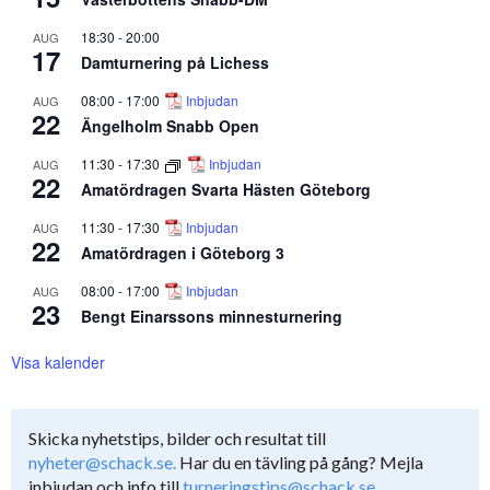
18:30
-
20:00
AUG
17
Damturnering på Lichess
08:00
-
17:00
Inbjudan
AUG
22
Ängelholm Snabb Open
11:30
-
17:30
Inbjudan
AUG
22
Amatördragen Svarta Hästen Göteborg
11:30
-
17:30
Inbjudan
AUG
22
Amatördragen i Göteborg 3
08:00
-
17:00
Inbjudan
AUG
23
Bengt Einarssons minnesturnering
Visa kalender
Skicka nyhetstips, bilder och resultat till
nyheter@schack.se.
Har du en tävling på gång? Mejla
inbjudan och info till
turneringstips@schack.se