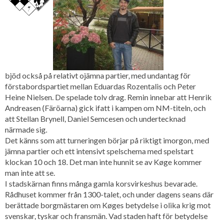
bjöd också på relativt ojämna partier, med undantag för
förstabordspartiet mellan Eduardas Rozentalis och Peter
Heine Nielsen. De spelade tolv drag. Remin innebar att Henrik
Andreasen (Färöarna) gick ifatt i kampen om NM-titeln, och
att Stellan Brynell, Daniel Semcesen och undertecknad
närmade sig.
Det känns som att turneringen börjar på riktigt imorgon, med
jämna partier och ett intensivt spel­schema med spelstart
klockan 10 och 18. Det man inte hunnit se av Køge kommer
man inte att se.
I stadskärnan finns många gamla korsvirkeshus bevarade.
Rådhuset kommer från 1300-talet, och under dagens seans där
berättade borgmästaren om Køges betydelse i olika krig mot
svenskar, tyskar och fransmän. Vad staden haft för betydelse