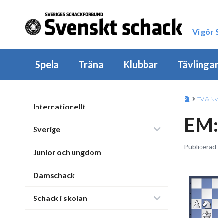
Vi gör
Spela
Träna
Klubbar
Tävlinga
TV & Ny
Internationellt
EM:
Sverige
Publicerad 
Junior och ungdom
Damschack
Schack i skolan