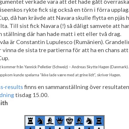
gumentet verkade vara att det hade gått överrask
iseenkos rykte fick sig också en törn i förra upplag
up, då han krävde att Navara skulle flytta en pjäs 
lta. Till sist fick Navara (!) så dåligt samvete att h
n ställning där han hade matt i ett eller två drag.
våa är Constantin Lupulesco (Rumänien). Grandeli
vinna de sista tre partierna för att ha en chans att
Cup.
kommer från Yannick Pelletier (Schweiz) – Andreas Skytte Hagen (Danmark).
 uppkom kunde spelarna ”ikke lade være med at grine lidt”, skriver Hagen.
s-results
finns en sammanställning över resultaten
dning
tisdag 15.00.
ith