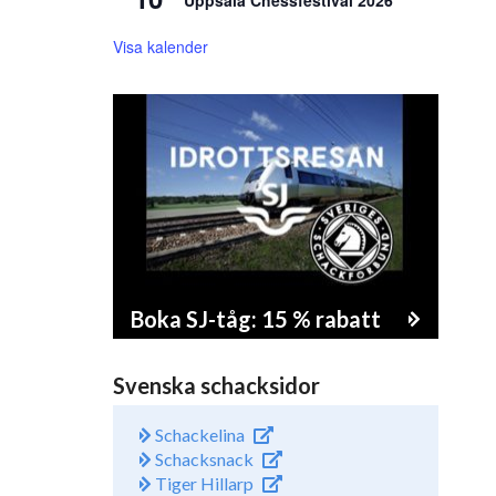
Uppsala Chessfestival 2026
Visa kalender
Boka SJ-tåg: 15 % rabatt
Svenska schacksidor
Schackelina
Schacksnack
Tiger Hillarp