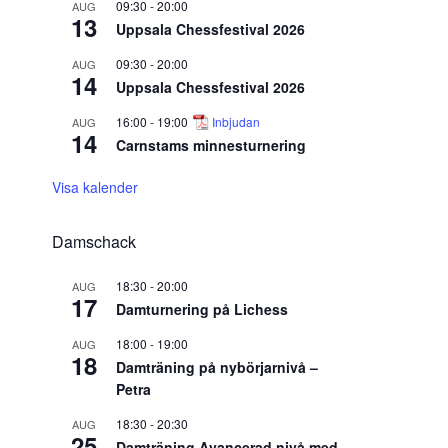
09:30
-
20:00
AUG
13
Uppsala Chessfestival 2026
09:30
-
20:00
AUG
14
Uppsala Chessfestival 2026
16:00
-
19:00
Inbjudan
AUG
14
Carnstams minnesturnering
Visa kalender
Damschack
18:30
-
20:00
AUG
17
Damturnering på Lichess
18:00
-
19:00
AUG
18
Damträning på nybörjarnivå –
Petra
18:30
-
20:30
AUG
25
Damträning Avancerad nivå med