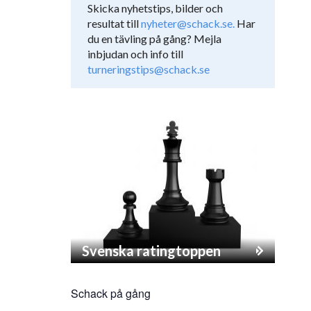
Skicka nyhetstips, bilder och
resultat till
nyheter@schack.se.
Har
du en tävling på gång? Mejla
inbjudan och info till
turneringstips@schack.se
Svenska ratingtoppen
Schack på gång