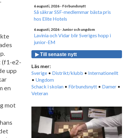
.
6 augusti, 2026
- Förbundsnytt
Så säkrar SSF-medlemmar bästa pris
hos Elite Hotels
6 augusti, 2026
- Junior och ungdom
ökte
Lavinia och Vidar blir Sveriges hopp i
junior-EM
kades
p.
▶ Till senaste nytt
 (f1-e2-
Läs mer:
de upp
Sverige
•
Distrikt/klubb
•
Internationellt
kar
•
Ungdom
Schack i skolan
•
Förbundsnytt
•
Damer
•
om en
Veteran
ng mot
 hans
 det