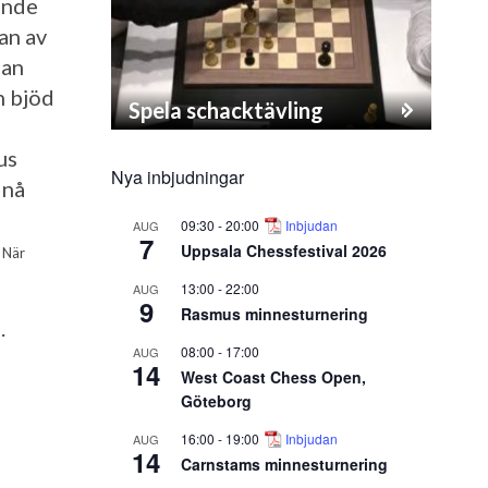
ande
an av
han
an bjöd
Spela schacktävling
us
Nya inbjudningar
 nå
09:30
-
20:00
Inbjudan
AUG
7
Uppsala Chessfestival 2026
 När
13:00
-
22:00
AUG
9
Rasmus minnesturnering
.
08:00
-
17:00
AUG
14
West Coast Chess Open,
Göteborg
16:00
-
19:00
Inbjudan
AUG
14
Carnstams minnesturnering