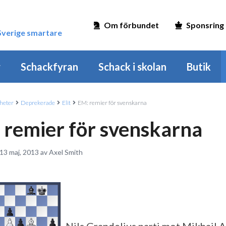
Om förbundet
Sponsring
 Sverige smartare
r
Schackfyran
Schack i skolan
Butik
heter
Deprekerade
Elit
EM: remier för svenskarna
 remier för svenskarna
13 maj, 2013 av Axel Smith