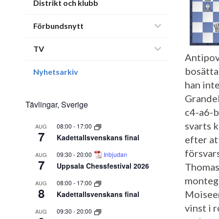
Distrikt och klubb
Förbundsnytt
TV
Antipov
bosätta
Nyhetsarkiv
han inte
Grandel
Tävlingar, Sverige
c4-a6-b
svarts k
08:00
-
17:00
AUG
7
Kadettallsvenskans final
efter at
försvars
09:30
-
20:00
Inbjudan
AUG
7
Uppsala Chessfestival 2026
Thomas 
montegr
08:00
-
17:00
AUG
8
Moiseen
Kadettallsvenskans final
vinst i
09:30
-
20:00
AUG