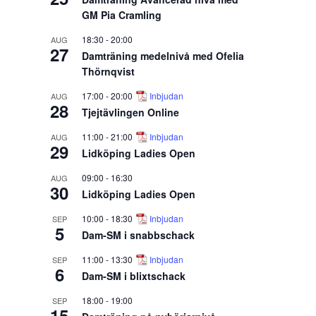
GM Pia Cramling
18:30
-
20:00
AUG
27
Damträning medelnivå med Ofelia
Thörnqvist
17:00
-
20:00
Inbjudan
AUG
28
Tjejtävlingen Online
11:00
-
21:00
Inbjudan
AUG
29
Lidköping Ladies Open
09:00
-
16:30
AUG
30
Lidköping Ladies Open
10:00
-
18:30
Inbjudan
SEP
5
Dam-SM i snabbschack
11:00
-
13:30
Inbjudan
SEP
6
Dam-SM i blixtschack
18:00
-
19:00
SEP
15