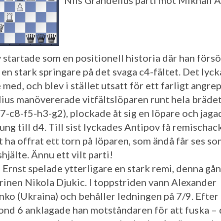
Nils Grandelius parti mot Mikhail A
 startade som en positionell historia där han förs
 en stark springare på det svaga c4-fältet. Det lyc
 med, och blev i stället utsatt för ett farligt angrep
ius manövererade vitfältslöparen runt hela brädet
7-c8-f5-h3-g2), plockade åt sig en löpare och jaga
ung till d4. Till sist lyckades Antipov få remischac
t ha offrat ett torn på löparen, som ändå får ses s
hjälte. Ännu ett vilt parti!
Ernst spelade ytterligare en stark remi, denna gå
inen Nikola Djukic. I toppstriden vann Alexander
ko (Ukraina) och behåller ledningen på 7/9. Efter
 rond 6 anklagade han motståndaren för att fuska –