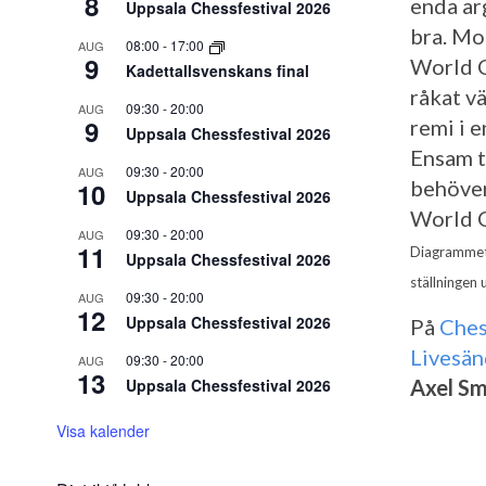
8
enda ar
Uppsala Chessfestival 2026
bra. Mo
08:00
-
17:00
AUG
9
World C
Kadettallsvenskans final
råkat vä
09:30
-
20:00
AUG
9
remi i e
Uppsala Chessfestival 2026
Ensam t
09:30
-
20:00
AUG
behöver 
10
Uppsala Chessfestival 2026
World 
09:30
-
20:00
AUG
11
Diagrammet 
Uppsala Chessfestival 2026
ställningen
09:30
-
20:00
AUG
12
Uppsala Chessfestival 2026
På
Ches
Livesän
09:30
-
20:00
AUG
13
Uppsala Chessfestival 2026
Axel Sm
Visa kalender