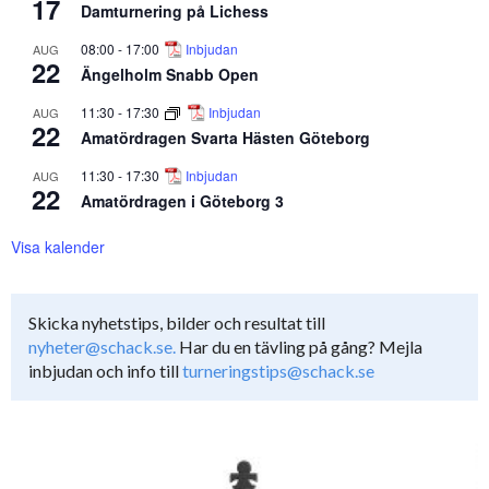
17
Damturnering på Lichess
08:00
-
17:00
Inbjudan
AUG
22
Ängelholm Snabb Open
11:30
-
17:30
Inbjudan
AUG
22
Amatördragen Svarta Hästen Göteborg
11:30
-
17:30
Inbjudan
AUG
22
Amatördragen i Göteborg 3
Visa kalender
Skicka nyhetstips, bilder och resultat till
nyheter@schack.se.
Har du en tävling på gång? Mejla
inbjudan och info till
turneringstips@schack.se