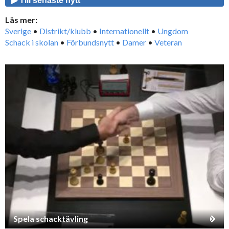
▶ Till senaste nytt
Läs mer:
Sverige
•
Distrikt/klubb
•
Internationellt
•
Ungdom
Schack i skolan
•
Förbundsnytt
•
Damer
•
Veteran
Spela schacktävling