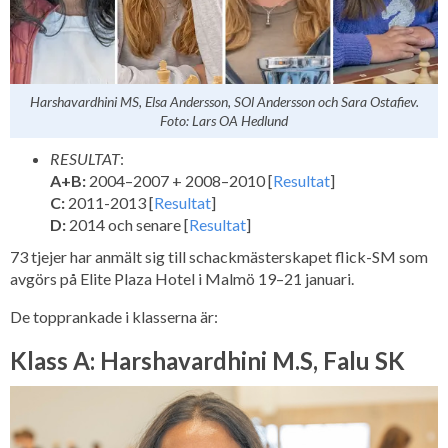
Harshavardhini MS, Elsa Andersson, SOl Andersson och Sara Ostafiev.
Foto: Lars OA Hedlund
RESULTAT
:
A+B:
2004–2007 + 2008–2010 [
Resultat
]
C:
2011-2013 [
Resultat
]
D:
2014 och senare [
Resultat
]
73 tjejer har anmält sig till schackmästerskapet flick-SM som
avgörs på Elite Plaza Hotel i Malmö 19–21 januari.
De topprankade i klasserna är:
Klass A: Harshavardhini M.S, Falu SK