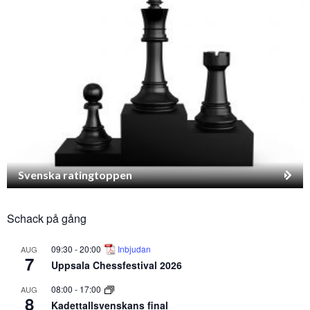
Svenska ratingtoppen
Schack på gång
09:30
-
20:00
Inbjudan
AUG
7
Uppsala Chessfestival 2026
08:00
-
17:00
AUG
8
Kadettallsvenskans final