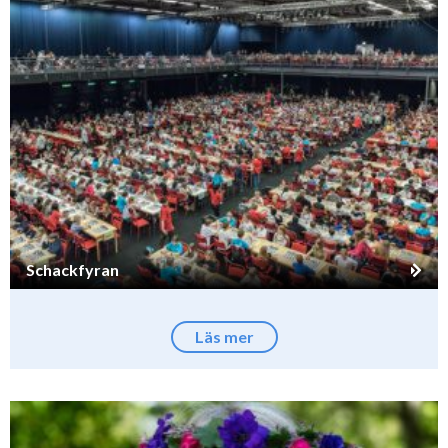
Schackfyran
Läs mer