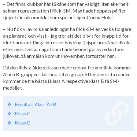
– Det finns klubbar här i Skåne som har väldigt liten eller helt
saknar representation i flick-SM. Man hade hoppats på fler
tjejer från närområdet som spelar, säger Conny Holst.
– Nu fick vi av olika anledningar ha flick-SM en vecka tidigare
än planerat, och visst – jag tror att det blivit för knapp tid för
klubbarna att fånga intresset hos sina tjejspelare så här direkt
efter nyår. Det är något som hade behövt göras redan före
jullovet, då anmälan kom ut i november, fortsätter han.
Då den äldsta åldersklassen hade endast tre anmälda kommer
A och B-gruppen slås ihop till en grupp. Efter den sista ronden
kommer de tre bästa i klass A respektive klass B få SM-
medaljer.
Resultat: Klass A+B
Klass C
Klass D