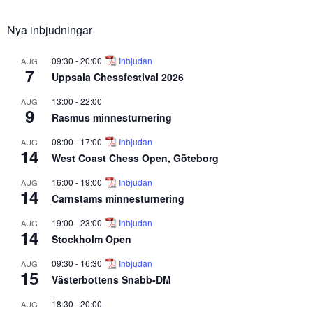
Nya inbjudningar
09:30
-
20:00
Inbjudan
AUG
7
Uppsala Chessfestival 2026
13:00
-
22:00
AUG
9
Rasmus minnesturnering
08:00
-
17:00
Inbjudan
AUG
14
West Coast Chess Open, Göteborg
16:00
-
19:00
Inbjudan
AUG
14
Carnstams minnesturnering
19:00
-
23:00
Inbjudan
AUG
14
Stockholm Open
09:30
-
16:30
Inbjudan
AUG
15
Västerbottens Snabb-DM
18:30
-
20:00
AUG