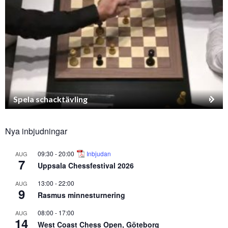
Spela schacktävling
Nya inbjudningar
09:30
-
20:00
Inbjudan
AUG
7
Uppsala Chessfestival 2026
13:00
-
22:00
AUG
9
Rasmus minnesturnering
08:00
-
17:00
AUG
14
West Coast Chess Open, Göteborg