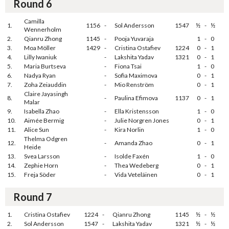
Round 6
Camilla
1.
1156
-
Sol Andersson
1547
½
-
½
Wennerholm
2.
Qianru Zhong
1145
-
Pooja Yuvaraja
1
-
0
3.
Moa Möller
1429
-
Cristina Ostafiev
1224
0
-
1
4.
Lilly Iwaniuk
-
Lakshita Yadav
1321
0
-
1
5.
Maria Burtseva
-
Fiona Tsai
1
-
0
6.
Nadya Ryan
-
Sofia Maximova
0
-
1
7.
Zoha Zeiauddin
-
Mio Renström
0
-
1
Claire Jayasingh
8.
-
Paulina Efimova
1137
0
-
1
Malar
9.
Isabella Zhao
-
Ella Kristensson
1
-
0
10.
Aimée Bermig
-
Julie Norgren Jones
0
-
1
11.
Alice Sun
-
Kira Norlin
1
-
0
Thelma Odgren
12.
-
Amanda Zhao
0
-
1
Heide
13.
Svea Larsson
-
Isolde Faxén
1
-
0
14.
Zephie Horn
-
Thea Wedeberg
0
-
1
15.
Freja Söder
-
Vida Veteläinen
0
-
1
Round 7
1.
Cristina Ostafiev
1224
-
Qianru Zhong
1145
½
-
½
2.
Sol Andersson
1547
-
Lakshita Yadav
1321
½
-
½