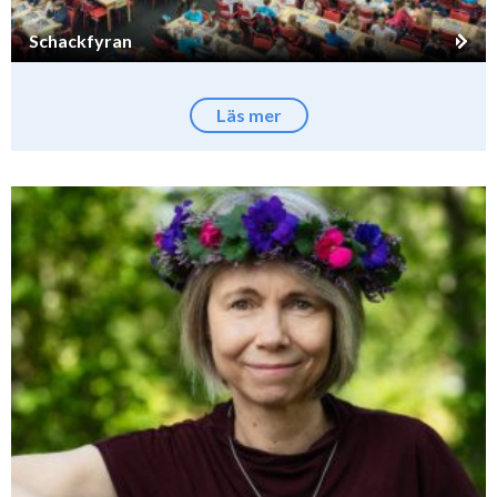
Schackfyran
Läs mer