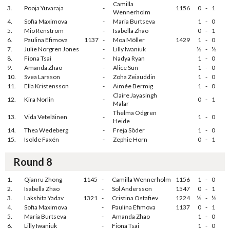
Camilla
3.
Pooja Yuvaraja
-
1156
0
-
1
Wennerholm
4.
Sofia Maximova
-
Maria Burtseva
1
-
0
5.
Mio Renström
-
Isabella Zhao
0
-
1
6.
Paulina Efimova
1137
-
Moa Möller
1429
1
-
0
7.
Julie Norgren Jones
-
Lilly Iwaniuk
½
-
½
8.
Fiona Tsai
-
Nadya Ryan
1
-
0
9.
Amanda Zhao
-
Alice Sun
1
-
0
10.
Svea Larsson
-
Zoha Zeiauddin
1
-
0
11.
Ella Kristensson
-
Aimée Bermig
1
-
0
Claire Jayasingh
12.
Kira Norlin
-
0
-
1
Malar
Thelma Odgren
13.
Vida Veteläinen
-
1
-
0
Heide
14.
Thea Wedeberg
-
Freja Söder
1
-
0
15.
Isolde Faxén
-
Zephie Horn
0
-
1
Round 8
1.
Qianru Zhong
1145
-
Camilla Wennerholm
1156
1
-
0
2.
Isabella Zhao
-
Sol Andersson
1547
0
-
1
3.
Lakshita Yadav
1321
-
Cristina Ostafiev
1224
½
-
½
4.
Sofia Maximova
-
Paulina Efimova
1137
0
-
1
5.
Maria Burtseva
-
Amanda Zhao
1
-
0
6.
Lilly Iwaniuk
-
Fiona Tsai
1
-
0