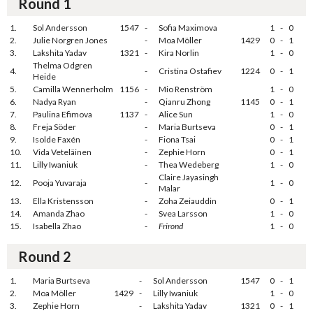
Round 1
1.
Sol Andersson
1547
-
Sofia Maximova
1
-
0
2.
Julie Norgren Jones
-
Moa Möller
1429
0
-
1
3.
Lakshita Yadav
1321
-
Kira Norlin
1
-
0
Thelma Odgren
4.
-
Cristina Ostafiev
1224
0
-
1
Heide
5.
Camilla Wennerholm
1156
-
Mio Renström
1
-
0
6.
Nadya Ryan
-
Qianru Zhong
1145
0
-
1
7.
Paulina Efimova
1137
-
Alice Sun
1
-
0
8.
Freja Söder
-
Maria Burtseva
0
-
1
9.
Isolde Faxén
-
Fiona Tsai
0
-
1
10.
Vida Veteläinen
-
Zephie Horn
0
-
1
11.
Lilly Iwaniuk
-
Thea Wedeberg
1
-
0
Claire Jayasingh
12.
Pooja Yuvaraja
-
1
-
0
Malar
13.
Ella Kristensson
-
Zoha Zeiauddin
0
-
1
14.
Amanda Zhao
-
Svea Larsson
1
-
0
15.
Isabella Zhao
-
Frirond
1
-
0
Round 2
1.
Maria Burtseva
-
Sol Andersson
1547
0
-
1
2.
Moa Möller
1429
-
Lilly Iwaniuk
1
-
0
3.
Zephie Horn
-
Lakshita Yadav
1321
0
-
1