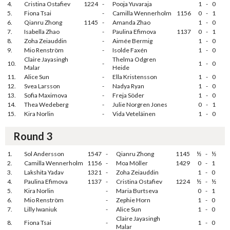
4.
Cristina Ostafiev
1224
-
Pooja Yuvaraja
1
-
0
5.
Fiona Tsai
-
Camilla Wennerholm
1156
0
-
1
6.
Qianru Zhong
1145
-
Amanda Zhao
1
-
0
7.
Isabella Zhao
-
Paulina Efimova
1137
0
-
1
8.
Zoha Zeiauddin
-
Aimée Bermig
1
-
0
9.
Mio Renström
-
Isolde Faxén
1
-
0
Claire Jayasingh
Thelma Odgren
10.
-
1
-
0
Malar
Heide
11.
Alice Sun
-
Ella Kristensson
1
-
0
12.
Svea Larsson
-
Nadya Ryan
1
-
0
13.
Sofia Maximova
-
Freja Söder
1
-
0
14.
Thea Wedeberg
-
Julie Norgren Jones
0
-
1
15.
Kira Norlin
-
Vida Veteläinen
1
-
0
Round 3
1.
Sol Andersson
1547
-
Qianru Zhong
1145
½
-
½
2.
Camilla Wennerholm
1156
-
Moa Möller
1429
0
-
1
3.
Lakshita Yadav
1321
-
Zoha Zeiauddin
1
-
0
4.
Paulina Efimova
1137
-
Cristina Ostafiev
1224
½
-
½
5.
Kira Norlin
-
Maria Burtseva
0
-
1
6.
Mio Renström
-
Zephie Horn
1
-
0
7.
Lilly Iwaniuk
-
Alice Sun
1
-
0
Claire Jayasingh
8.
Fiona Tsai
-
1
-
0
Malar