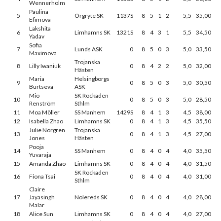
Wennerholm
Paulina
5
Örgryte SK
1137S
8
5
1
2
5,5
35,00
Efimova
Lakshita
6
Limhamns SK
1321S
8
4
3
1
5,5
34,50
Yadav
Sofia
7
Lunds ASK
0
8
5
0
3
5,0
33,50
Maximova
Trojanska
8
Lilly Iwaniuk
0
8
4
2
2
5,0
32,00
Hästen
Maria
Helsingborgs
9
0
8
5
0
3
5,0
30,50
Burtseva
ASK
Mio
SK Rockaden
10
0
8
5
0
3
5,0
28,50
Renström
Sthlm
11
Moa Möller
SS Manhem
1429S
8
4
1
3
4,5
38,00
12
Isabella Zhao
Limhamns SK
0
8
4
1
3
4,5
35,50
Julie Norgren
Trojanska
13
0
8
4
1
3
4,5
27,00
Jones
Hästen
Pooja
14
SS Manhem
0
8
4
0
4
4,0
35,50
Yuvaraja
15
Amanda Zhao
Limhamns SK
0
8
4
0
4
4,0
31,50
SK Rockaden
16
Fiona Tsai
0
8
4
0
4
4,0
31,00
Sthlm
Claire
17
Jayasingh
Nolereds SK
0
8
4
0
4
4,0
28,00
Malar
18
Alice Sun
Limhamns SK
0
8
4
0
4
4,0
27,00