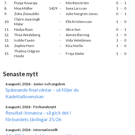
7.
Pooja Yuvaraja
-
Mio Renström
0
-
1
8.
Moa Möller
1429
-
Svea Larsson
1
-
0
9.
Zoha Zeiauddin
-
Julie Norgren Jones
0
-
1
Claire Jayasingh
10.
-
Ella Kristensson
1
-
0
Malar
11.
Nadya Ryan
-
Alice Sun
0
-
1
12.
Thea Wedeberg
-
Aimée Bermig
1
-
0
13.
Isolde Faxén
-
Vida Veteläinen
1
-
0
14.
Zephie Horn
-
Kira Norlin
1
-
0
Thelma Odgren
15.
-
Freja Söder
1
-
0
Heide
Senaste nytt
6 augusti, 2026
- Junior och ungdom
Spännande final väntar – så följer du
Kadettallsvenskan
6 augusti, 2026
- Förbundsnytt
Resultat-bonanza – så gick det i
förbundets tävlingar 25/26
6 augusti, 2026
- Internationellt