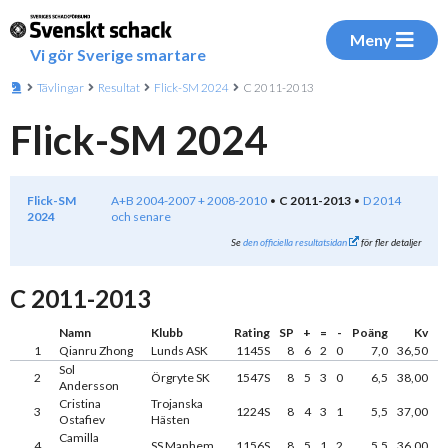
Meny
Vi gör Sverige smartare
Tävlingar
Resultat
Flick-SM 2024
C 2011-2013
Flick-SM 2024
Flick-SM
A+B 2004-2007 + 2008-2010
C 2011-2013
D 2014
2024
och senare
Se
den officiella resultatsidan
för fler detaljer
C 2011-2013
Namn
Klubb
Rating
SP
+
=
-
Poäng
Kv
1
Qianru Zhong
Lunds ASK
1145S
8
6
2
0
7,0
36,50
Sol
2
Örgryte SK
1547S
8
5
3
0
6,5
38,00
Andersson
Cristina
Trojanska
3
1224S
8
4
3
1
5,5
37,00
Ostafiev
Hästen
Camilla
4
SS Manhem
1156S
8
5
1
2
5,5
36,00