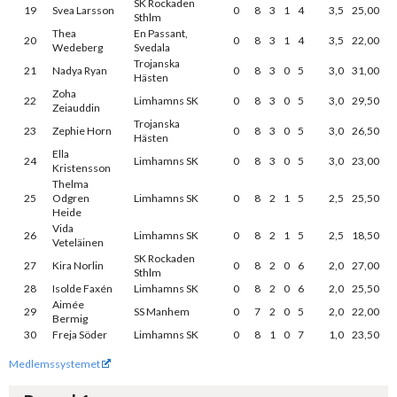
SK Rockaden
19
Svea Larsson
0
8
3
1
4
3,5
25,00
Sthlm
Thea
En Passant,
20
0
8
3
1
4
3,5
22,00
Wedeberg
Svedala
Trojanska
21
Nadya Ryan
0
8
3
0
5
3,0
31,00
Hästen
Zoha
22
Limhamns SK
0
8
3
0
5
3,0
29,50
Zeiauddin
Trojanska
23
Zephie Horn
0
8
3
0
5
3,0
26,50
Hästen
Ella
24
Limhamns SK
0
8
3
0
5
3,0
23,00
Kristensson
Thelma
25
Odgren
Limhamns SK
0
8
2
1
5
2,5
25,50
Heide
Vida
26
Limhamns SK
0
8
2
1
5
2,5
18,50
Veteläinen
SK Rockaden
27
Kira Norlin
0
8
2
0
6
2,0
27,00
Sthlm
28
Isolde Faxén
Limhamns SK
0
8
2
0
6
2,0
25,50
Aimée
29
SS Manhem
0
7
2
0
5
2,0
22,00
Bermig
30
Freja Söder
Limhamns SK
0
8
1
0
7
1,0
23,50
Medlemssystemet