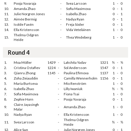
9.
Pooja Yuvaraja
-
Svea Larsson
1
-
0
10.
Amanda Zhao
-
Sofia Maximova
0
-
1
11.
Julie Norgren Jones
-
Isabella Zhao
0
-
1
12.
Aimée Bermig
-
Nadya Ryan
0
-
1
13.
Isolde Faxén
-
Freja Söder
0
-
1
14.
Ella Kristensson
-
Vida Veteläinen
1
-
0
Thelma Odgren
15.
-
Thea Wedeberg
1
-
0
Heide
Round 4
1.
Moa Möller
1429
-
Lakshita Yadav
1321
½
-
½
2.
Cristina Ostafiev
1224
-
Sol Andersson
1547
0
-
1
3.
Qianru Zhong
1145
-
Paulina Efimova
1137
1
-
0
4.
Zoha Zeiauddin
-
Camilla Wennerholm
1156
0
-
1
5.
Maria Burtseva
-
Mio Renström
1
-
0
6.
Isabella Zhao
-
Lilly Iwaniuk
½
-
½
7.
Sofia Maximova
-
Fiona Tsai
1
-
0
8.
Zephie Horn
-
Pooja Yuvaraja
0
-
1
Claire Jayasingh
9.
-
Amanda Zhao
1
-
0
Malar
10.
Nadya Ryan
-
Ella Kristensson
1
-
0
Thelma Odgren
11.
Svea Larsson
-
½
-
½
Heide
12.
Alice Sun
-
Julie Norgren Jones
0
-
1