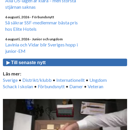
Alla OS-lagen är klara – men största
stjärnan saknas
6 augusti, 2026
- Förbundsnytt
Så säkrar SSF-medlemmar bästa pris
hos Elite Hotels
6 augusti, 2026
- Junior och ungdom
Lavinia och Vidar blir Sveriges hopp i
junior-EM
▶ Till senaste nytt
Läs mer:
Sverige
•
Distrikt/klubb
•
Internationellt
•
Ungdom
Schack i skolan
•
Förbundsnytt
•
Damer
•
Veteran