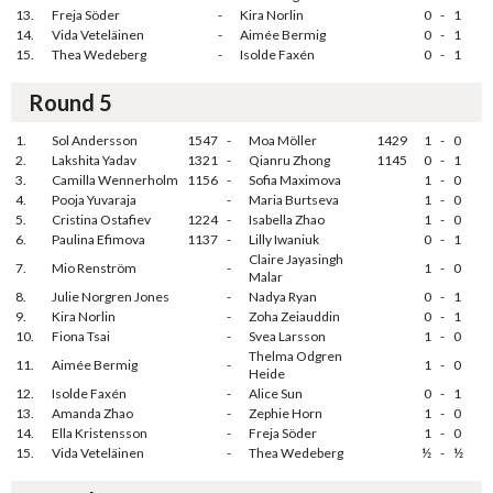
13.
Freja Söder
-
Kira Norlin
0
-
1
14.
Vida Veteläinen
-
Aimée Bermig
0
-
1
15.
Thea Wedeberg
-
Isolde Faxén
0
-
1
Round 5
1.
Sol Andersson
1547
-
Moa Möller
1429
1
-
0
2.
Lakshita Yadav
1321
-
Qianru Zhong
1145
0
-
1
3.
Camilla Wennerholm
1156
-
Sofia Maximova
1
-
0
4.
Pooja Yuvaraja
-
Maria Burtseva
1
-
0
5.
Cristina Ostafiev
1224
-
Isabella Zhao
1
-
0
6.
Paulina Efimova
1137
-
Lilly Iwaniuk
0
-
1
Claire Jayasingh
7.
Mio Renström
-
1
-
0
Malar
8.
Julie Norgren Jones
-
Nadya Ryan
0
-
1
9.
Kira Norlin
-
Zoha Zeiauddin
0
-
1
10.
Fiona Tsai
-
Svea Larsson
1
-
0
Thelma Odgren
11.
Aimée Bermig
-
1
-
0
Heide
12.
Isolde Faxén
-
Alice Sun
0
-
1
13.
Amanda Zhao
-
Zephie Horn
1
-
0
14.
Ella Kristensson
-
Freja Söder
1
-
0
15.
Vida Veteläinen
-
Thea Wedeberg
½
-
½