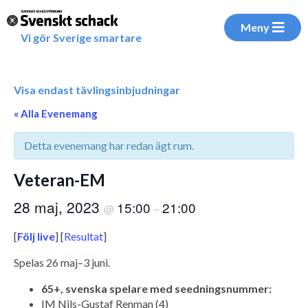
Meny
Vi gör Sverige smartare
Visa endast tävlingsinbjudningar
« Alla Evenemang
Detta evenemang har redan ägt rum.
Veteran-EM
28 maj, 2023
15:00
21:00
@
–
[
Följ live
] [
Resultat
]
Spelas 26 maj–3 juni.
65+, svenska spelare med seedningsnummer:
IM Nils-Gustaf Renman (4)