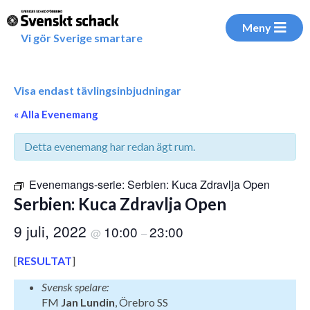
Meny
Vi gör Sverige smartare
Visa endast tävlingsinbjudningar
« Alla Evenemang
Detta evenemang har redan ägt rum.
Evenemangs-serie:
Serbien: Kuca Zdravlja Open
Serbien: Kuca Zdravlja Open
9 juli, 2022
10:00
23:00
@
–
[
RESULTAT
]
Svensk spelare:
FM
Jan Lundin
, Örebro SS