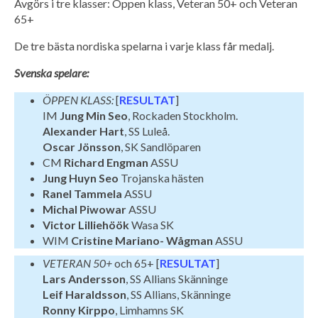
Avgörs i tre klasser: Öppen klass, Veteran 50+ och Veteran
65+
De tre bästa nordiska spelarna i varje klass får medalj.
Svenska spelare:
ÖPPEN KLASS:
[
RESULTAT
]
IM
Jung Min Seo
, Rockaden Stockholm.
Alexander Hart
, SS Luleå.
Oscar Jönsson
, SK Sandlöparen
CM
Richard Engman
ASSU
Jung Huyn Seo
Trojanska hästen
Ranel Tammela
ASSU
Michal Piwowar
ASSU
Victor Lilliehöök
Wasa SK
WIM
Cristine Mariano- Wågman
ASSU
VETERAN 50+
och 65+ [
RESULTAT
]
Lars Andersson
, SS Allians Skänninge
Leif Haraldsson
, SS Allians, Skänninge
Ronny Kirppo
, Limhamns SK